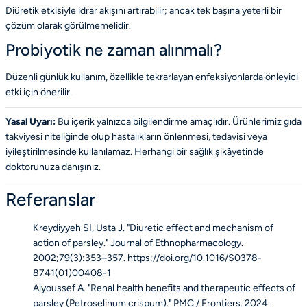
Diüretik etkisiyle idrar akışını artırabilir; ancak tek başına yeterli bir
çözüm olarak görülmemelidir.
Probiyotik ne zaman alınmalı?
Düzenli günlük kullanım, özellikle tekrarlayan enfeksiyonlarda önleyici
etki için önerilir.
Yasal Uyarı:
Bu içerik yalnızca bilgilendirme amaçlıdır. Ürünlerimiz gıda
takviyesi niteliğinde olup hastalıkların önlenmesi, tedavisi veya
iyileştirilmesinde kullanılamaz. Herhangi bir sağlık şikâyetinde
doktorunuza danışınız.
Referanslar
Kreydiyyeh SI, Usta J. "Diuretic effect and mechanism of
action of parsley."
Journal of Ethnopharmacology
.
2002;79(3):353–357.
https://doi.org/10.1016/S0378-
8741(01)00408-1
Alyoussef A. "Renal health benefits and therapeutic effects of
parsley (
Petroselinum crispum
)."
PMC / Frontiers
. 2024.