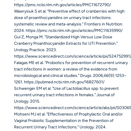
https://pmc.ncbi.nlm.nih.gov/articles/PMC11672790/
Wawrysiuk S et al. "Preventive effect of cranberries with high
dose of proanthocyanidins on urinary tract infections:
systematic review and meta-analysis."
Frontiers in Nutrition
.
2024.
https://pmc.ncbi.nlm.nih.gov/articles/PMC11635990/
Gul Z, Monga M. "Standardized High Versus Low Dose
Cranberry Proanthocyanidin Extracts for UTI Prevention."
Urology Practice
. 2023.
https://www.sciencedirect.com/science/article/pii/S2475299
Falagas ME et al. "Probiotics for prevention of recurrent urinary
tract infections in women: a review of the evidence from
microbiological and clinical studies."
Drugs
. 2006;66(9):1253–
1261.
https://pubmed.ncbi.nlm.nih.gov/16827601/
Schwenger EM et al. "Use of
Lactobacillus
spp. to prevent
recurrent urinary tract infections in females."
Journal of
Urology
. 2015.
https://www.sciencedirect.com/science/article/abs/pii/S03
Mohseni MJ et al. "Effectiveness of Prophylactic Oral and/or
Vaginal Probiotic Supplementation in the Prevention of
Recurrent Urinary Tract Infections."
Urology
. 2024.