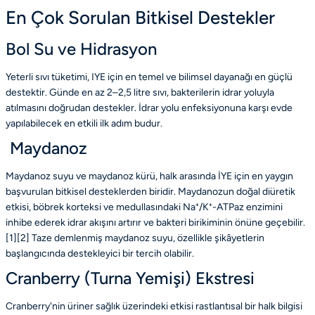
En Çok Sorulan Bitkisel Destekler
Bol Su ve Hidrasyon
Yeterli sıvı tüketimi, IYE için en temel ve bilimsel dayanağı en güçlü
destektir. Günde en az 2–2,5 litre sıvı, bakterilerin idrar yoluyla
atılmasını doğrudan destekler. İdrar yolu enfeksiyonuna karşı evde
yapılabilecek en etkili ilk adım budur.
Maydanoz
Maydanoz suyu ve maydanoz kürü, halk arasında İYE için en yaygın
başvurulan bitkisel desteklerden biridir. Maydanozun doğal diüretik
etkisi, böbrek korteksi ve medullasındaki Na⁺/K⁺-ATPaz enzimini
inhibe ederek idrar akışını artırır ve bakteri birikiminin önüne geçebilir.
[1][2] Taze demlenmiş maydanoz suyu, özellikle şikâyetlerin
başlangıcında destekleyici bir tercih olabilir.
Cranberry (Turna Yemişi) Ekstresi
Cranberry'nin üriner sağlık üzerindeki etkisi rastlantısal bir halk bilgisi