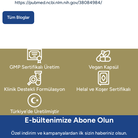
https://pubmed.ncbi.nlm.nih.gov/38084984/
Tüm Bloglar
GMP Sertifikalı Üretim
Vegan Kapsül
Klinik Destekli Formülasyon
Helal ve Koşer Sertifikalı
Türkiye’de Üretilmiştir
E-bültenimize Abone Olun
Özel indirim ve kampanyalardan ilk sizin haberiniz olsun.