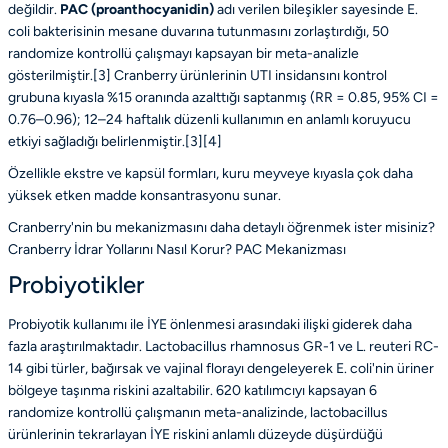
değildir.
PAC (proanthocyanidin)
adı verilen bileşikler sayesinde E.
coli bakterisinin mesane duvarına tutunmasını zorlaştırdığı, 50
randomize kontrollü çalışmayı kapsayan bir meta-analizle
gösterilmiştir.[3] Cranberry ürünlerinin UTI insidansını kontrol
grubuna kıyasla %15 oranında azalttığı saptanmış (RR = 0.85, 95% CI =
0.76–0.96); 12–24 haftalık düzenli kullanımın en anlamlı koruyucu
etkiyi sağladığı belirlenmiştir.[3][4]
Özellikle ekstre ve kapsül formları, kuru meyveye kıyasla çok daha
yüksek etken madde konsantrasyonu sunar.
Cranberry'nin bu mekanizmasını daha detaylı öğrenmek ister misiniz?
Cranberry İdrar Yollarını Nasıl Korur? PAC Mekanizması
Probiyotikler
Probiyotik kullanımı ile İYE önlenmesi arasındaki ilişki giderek daha
fazla araştırılmaktadır.
Lactobacillus rhamnosus GR-1
ve
L. reuteri RC-
14
gibi türler, bağırsak ve vajinal florayı dengeleyerek E. coli'nin üriner
bölgeye taşınma riskini azaltabilir. 620 katılımcıyı kapsayan 6
randomize kontrollü çalışmanın meta-analizinde, lactobacillus
ürünlerinin tekrarlayan İYE riskini anlamlı düzeyde düşürdüğü