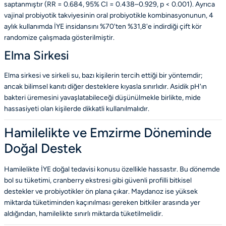
saptanmıştır (RR = 0.684, 95% CI = 0.438–0.929, p < 0.001). Ayrıca
vajinal probiyotik takviyesinin oral probiyotikle kombinasyonunun, 4
aylık kullanımda İYE insidansını %70'ten %31,8'e indirdiği çift kör
randomize çalışmada gösterilmiştir.
Elma Sirkesi
Elma sirkesi ve sirkeli su, bazı kişilerin tercih ettiği bir yöntemdir;
ancak bilimsel kanıtı diğer desteklere kıyasla sınırlıdır. Asidik pH'ın
bakteri üremesini yavaşlatabileceği düşünülmekle birlikte, mide
hassasiyeti olan kişilerde dikkatli kullanılmalıdır.
Hamilelikte ve Emzirme Döneminde
Doğal Destek
Hamilelikte İYE doğal tedavisi konusu özellikle hassastır. Bu dönemde
bol su tüketimi, cranberry ekstresi gibi güvenli profilli bitkisel
destekler ve probiyotikler ön plana çıkar. Maydanoz ise yüksek
miktarda tüketiminden kaçınılması gereken bitkiler arasında yer
aldığından, hamilelikte sınırlı miktarda tüketilmelidir.