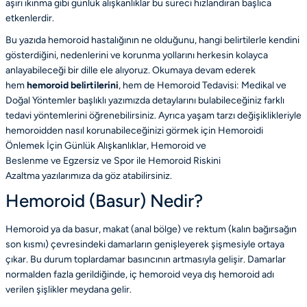
aşırı ıkınma gibi günlük alışkanlıklar bu süreci hızlandıran başlıca
etkenlerdir.
Bu yazıda hemoroid hastalığının ne olduğunu, hangi belirtilerle kendini
gösterdiğini, nedenlerini ve korunma yollarını herkesin kolayca
anlayabileceği bir dille ele alıyoruz. Okumaya devam ederek
hem
hemoroid belirtilerini
, hem de
Hemoroid Tedavisi: Medikal ve
Doğal Yöntemler
başlıklı yazımızda detaylarını bulabileceğiniz farklı
tedavi yöntemlerini öğrenebilirsiniz. Ayrıca yaşam tarzı değişiklikleriyle
hemoroidden nasıl korunabileceğinizi görmek için
Hemoroidi
Önlemek İçin Günlük Alışkanlıklar
,
Hemoroid ve
Beslenme
ve
Egzersiz ve Spor ile Hemoroid Riskini
Azaltma
yazılarımıza da göz atabilirsiniz.
Hemoroid (Basur) Nedir?
Hemoroid ya da basur, makat (anal bölge) ve rektum (kalın bağırsağın
son kısmı) çevresindeki damarların genişleyerek şişmesiyle ortaya
çıkar. Bu durum toplardamar basıncının artmasıyla gelişir. Damarlar
normalden fazla gerildiğinde, iç hemoroid veya dış hemoroid adı
verilen şişlikler meydana gelir.