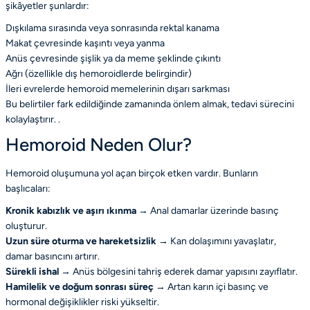
şikâyetler şunlardır:
Dışkılama sırasında veya sonrasında rektal kanama
Makat çevresinde kaşıntı veya yanma
Anüs çevresinde şişlik ya da meme şeklinde çıkıntı
Ağrı (özellikle dış hemoroidlerde belirgindir)
İleri evrelerde hemoroid memelerinin dışarı sarkması
Bu belirtiler fark edildiğinde zamanında önlem almak, tedavi sürecini
kolaylaştırır. .
Hemoroid Neden Olur?
Hemoroid oluşumuna yol açan birçok etken vardır. Bunların
başlıcaları:
Kronik kabızlık ve aşırı ıkınma
→ Anal damarlar üzerinde basınç
oluşturur.
Uzun süre oturma ve hareketsizlik
→ Kan dolaşımını yavaşlatır,
damar basıncını artırır.
Sürekli ishal
→ Anüs bölgesini tahriş ederek damar yapısını zayıflatır.
Hamilelik ve doğum sonrası süreç
→ Artan karın içi basınç ve
hormonal değişiklikler riski yükseltir.