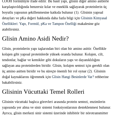
COOH formülüyle ifade edilir. Bu basit yapı, glisini diğer amino asitlerle
karşılaştırıldığında benzersiz kılar ve esneklik sağlayarak proteinlerin üç
boyutlu yapısının şekillenmesine katkıda bulunur (1). Glisinin yapısal
detayları ve pKa değeri hakkında daha fazla bilgi için
Glisinin Kimyasal
Özellikleri: Yapı, Formül, pKa ve Tampon Özelliği
makalesine göz
atabilirsiniz.
Glisin Amino Asidi Nedir?
Glisin, proteinlerin yapı taşlarından biri olan bir amino asittir. Özellikle
kolajen gibi yapısal proteinlerde yüksek oranda bulunur. Kolajen, cilt,
tendonlar, bağlar ve kemikler gibi dokuların yapı ve dayanıklılığını
sağlayan ana proteinlerden biridir. Glisin, kolajen sentezi için gerekli olan
üç amino asitten biridir ve bu süreçte önemli bir rol oynar (2). Glisinin
doğal kaynaklarını öğrenmek için
Glisin Hangi Besinlerde Var?
rehberine
bakabilirsiniz.
Glisinin Vücuttaki Temel Rolleri
Glisinin vücuttaki başlıca görevleri arasında protein sentezi, enzimlerin
yapısında yer alma ve sinir sistemi fonksiyonlarının desteklenmesi bulunur.
Ayrıca, glisin merkezi sinir sistemi üzerinde inhibitör bir nörotransmitter