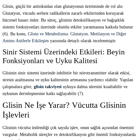
Glisin, güçlü bir antioksidan olan glutatyonun üretiminde de rol alır.
Glutatyon, vücudu serbest radikallerin zararlı etkilerinden koruyarak
hücresel hasarı önler. Bu süreç, glisinin detoksifikasyon ve bağışıklık
sistemi fonksiyonları üzerinde olumlu etkiler yaratmasına katkıda bulunur
(6). Bu konu,
Glisin ve Metabolizma: Glutatyon, Metilasyon ve Diğer
Amino Asitlerle Etkileşim
yazısında detaylı olarak incelenmiştir.
Sinir Sistemi Üzerindeki Etkileri: Beyin
Fonksiyonları ve Uyku Kalitesi
Glisinin sinir sistemi üzerinde inhibitör bir nörotransmitter olarak etkisi,
stresin azalmasına ve uyku kalitesinin artmasına yardımcı olabilir. Yapılan
çalışmalara göre,
glisin takviyesi
uykuya dalma süresini kısaltabilir ve
uykunun derinleşmesine katkı sağlayabilir (7).
Glisin Ne İşe Yarar? Vücutta Glisinin
İşlevleri
Glisinin vücutta üstlendiği çok sayıda işlev, onun sağlık açısından önemini
vurgular. Metabolik süreçler ve detoksifikasyon gibi önemli fonksiyonlarda