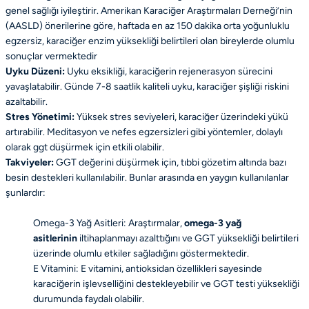
genel sağlığı iyileştirir. Amerikan Karaciğer Araştırmaları Derneği’nin
(AASLD) önerilerine göre, haftada en az 150 dakika orta yoğunluklu
egzersiz, karaciğer enzim yüksekliği belirtileri olan bireylerde olumlu
sonuçlar vermektedir
Uyku Düzeni:
Uyku eksikliği, karaciğerin rejenerasyon sürecini
yavaşlatabilir. Günde 7-8 saatlik kaliteli uyku, karaciğer şişliği riskini
azaltabilir.
Stres Yönetimi:
Yüksek stres seviyeleri, karaciğer üzerindeki yükü
artırabilir. Meditasyon ve nefes egzersizleri gibi yöntemler, dolaylı
olarak ggt düşürmek için etkili olabilir.
Takviyeler:
GGT değerini düşürmek için, tıbbi gözetim altında bazı
besin destekleri kullanılabilir. Bunlar arasında en yaygın kullanılanlar
şunlardır:
Omega-3 Yağ Asitleri: Araştırmalar,
omega-3 yağ
asitlerinin
iltihaplanmayı azalttığını ve GGT yüksekliği belirtileri
üzerinde olumlu etkiler sağladığını göstermektedir.
E Vitamini: E vitamini, antioksidan özellikleri sayesinde
karaciğerin işlevselliğini destekleyebilir ve GGT testi yüksekliği
durumunda faydalı olabilir.