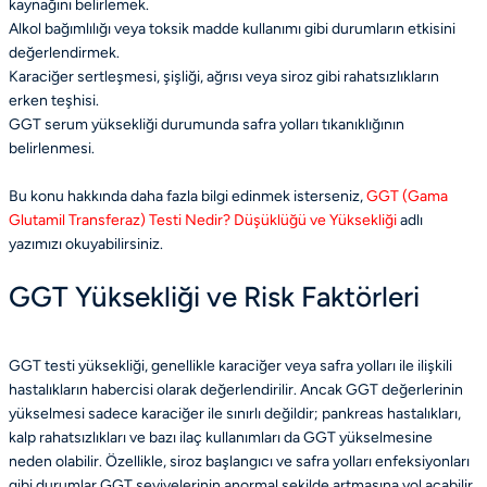
kaynağını belirlemek.
Alkol bağımlılığı veya toksik madde kullanımı gibi durumların etkisini
değerlendirmek.
Karaciğer sertleşmesi, şişliği, ağrısı veya siroz gibi rahatsızlıkların
erken teşhisi.
GGT serum yüksekliği durumunda safra yolları tıkanıklığının
belirlenmesi.
Bu konu hakkında daha fazla bilgi edinmek isterseniz,
GGT (Gama
Glutamil Transferaz) Testi Nedir? Düşüklüğü ve Yüksekliği
adlı
yazımızı okuyabilirsiniz.
GGT Yüksekliği ve Risk Faktörleri
GGT testi yüksekliği, genellikle karaciğer veya safra yolları ile ilişkili
hastalıkların habercisi olarak değerlendirilir. Ancak GGT değerlerinin
yükselmesi sadece karaciğer ile sınırlı değildir; pankreas hastalıkları,
kalp rahatsızlıkları ve bazı ilaç kullanımları da GGT yükselmesine
neden olabilir. Özellikle, siroz başlangıcı ve safra yolları enfeksiyonları
gibi durumlar GGT seviyelerinin anormal şekilde artmasına yol açabilir.