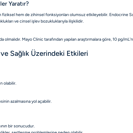
er Yaratır?
m fiziksel hem de zihinsel fonksiyonları olumsuz etkileyebilir. Endocrine 
ları ve cinsel işlev bozukluklarıyla ilişkilidir.
da olmalıdır. Mayo Clinic tarafından yapılan araştırmalara göre, 10 pg/mL'ni
 ve Sağlık Üzerindeki Etkileri
 olabilir.
sinin azalmasına yol açabilir.
ının bir sonucudur.
klikler, sertleşme problemlerine neden olabilir.