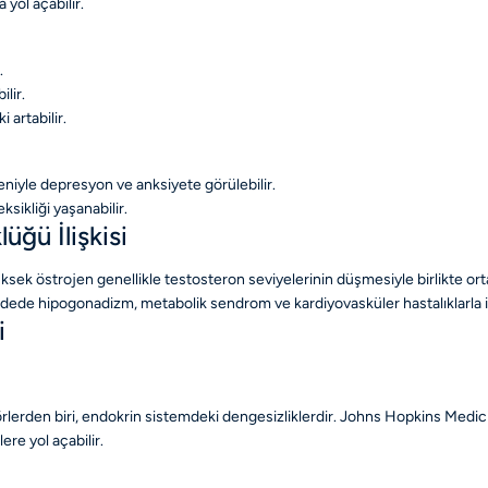
 yol açabilir.
.
lir.
 artabilir.
eniyle depresyon ve anksiyete görülebilir.
ksikliği yaşanabilir.
üğü İlişkisi
 yüksek östrojen genellikle testosteron seviyelerinin düşmesiyle birlikte
dede hipogonadizm, metabolik sendrom ve kardiyovasküler hastalıklarla ilişk
i
den biri, endokrin sistemdeki dengesizliklerdir. Johns Hopkins Medicine'
re yol açabilir.