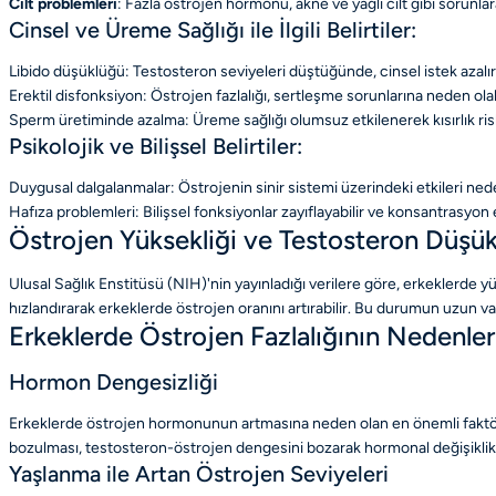
Cilt problemleri
: Fazla östrojen hormonu, akne ve yağlı cilt gibi sorunlara
Cinsel ve Üreme Sağlığı ile İlgili Belirtiler:
Libido düşüklüğü: Testosteron seviyeleri düştüğünde, cinsel istek azalır
Erektil disfonksiyon: Östrojen fazlalığı, sertleşme sorunlarına neden olabi
Sperm üretiminde azalma: Üreme sağlığı olumsuz etkilenerek kısırlık riski
Psikolojik ve Bilişsel Belirtiler:
Duygusal dalgalanmalar: Östrojenin sinir sistemi üzerindeki etkileri ned
Hafıza problemleri: Bilişsel fonksiyonlar zayıflayabilir ve konsantrasyon e
Östrojen Yüksekliği ve Testosteron Düşükl
Ulusal Sağlık Enstitüsü (NIH)'nin yayınladığı verilere göre, erkeklerde
hızlandırarak erkeklerde östrojen oranını artırabilir. Bu durumun uzun va
Erkeklerde Östrojen Fazlalığının Nedenler
Hormon Dengesizliği
Erkeklerde östrojen hormonunun artmasına neden olan en önemli faktörler
bozulması, testosteron-östrojen dengesini bozarak hormonal değişiklikle
Yaşlanma ile Artan Östrojen Seviyeleri