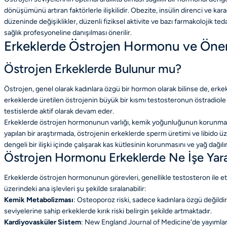
dönüşümünü artıran faktörlerle ilişkilidir. Obezite, insülin direnci ve ka
düzeninde değişiklikler, düzenli fiziksel aktivite ve bazı farmakolojik ted
sağlık profesyoneline danışılması önerilir.
Erkeklerde Östrojen Hormonu ve Öne
Östrojen Erkeklerde Bulunur mu?
Östrojen, genel olarak kadınlara özgü bir hormon olarak bilinse de, erkek
erkeklerde üretilen östrojenin büyük bir kısmı testosteronun östradiole
testislerde aktif olarak devam eder.
Erkeklerde östrojen hormonunun varlığı, kemik yoğunluğunun korunmasın
yapılan bir araştırmada, östrojenin erkeklerde sperm üretimi ve libido ü
dengeli bir ilişki içinde çalışarak kas kütlesinin korunmasını ve yağ dağı
Östrojen Hormonu Erkeklerde Ne İşe Yar
Erkeklerde östrojen hormonunun görevleri, genellikle testosteron ile et
üzerindeki ana işlevleri şu şekilde sıralanabilir:
Kemik Metabolizması
: Osteoporoz riski, sadece kadınlara özgü değildir
seviyelerine sahip erkeklerde kırık riski belirgin şekilde artmaktadır.
Kardiyovasküler Sistem
: New England Journal of Medicine'de yayımlana