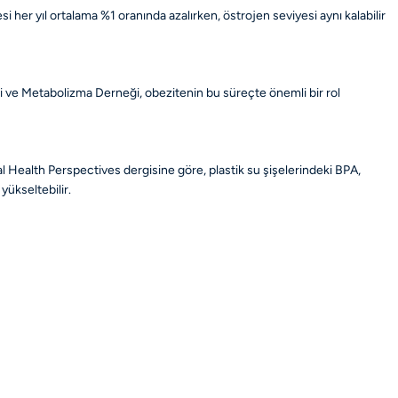
i her yıl ortalama %1 oranında azalırken, östrojen seviyesi aynı kalabilir
ji ve Metabolizma Derneği, obezitenin bu süreçte önemli bir rol
al Health Perspectives dergisine göre, plastik su şişelerindeki BPA,
yükseltebilir.