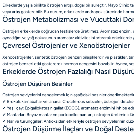
Erkeklerde yaşla birlikte östrojen artışı, doğal bir süreçtir. Mayo Clinic
veya artış gösterebilir. Bu durum, erkeklerde andropoz sürecinde hormon
Östrojen Metabolizması ve Vücuttaki D
Östrojen erkeklerde doğrudan testislerde üretilmez. Aromataz enzimi, and
oynadığını ve yağ dokusunun aromataz aktivitesini artırarak erkeklerde 
Çevresel Östrojenler ve Xenoöstrojenler
Xenoöstrojenler, sentetik östrojen benzeri bileşiklerdir ve plastikler, t
östrojen benzeri etki göstererek hormon dengesini bozabilir. Ayrıca, soya 
Erkeklerde Östrojen Fazlalığı Nasıl Düşürü
Östrojen Düşüren Besinler
Östrojen seviyelerini dengelemek için aşağıdaki besinler önerilmektedir
✔ Brokoli, karnabahar ve lahana: Cruciferous sebzeler, östrojen detoksu
✔ Yeşil çay: Epigallokateşin gallat (EGCG), aromataz enzimini inhibe e
✔ Mantarlar: Beyaz mantar ve portobello mantarı, östrojen üretimini düş
✔ Nar ve turunçgiller: Antioksidan etkileriyle östrojen seviyelerinin dü
Östrojen Düşürme İlaçları ve Doğal Deste