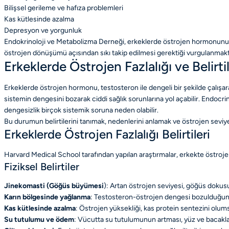
Bilişsel gerileme ve hafıza problemleri
Kas kütlesinde azalma
Depresyon ve yorgunluk
Endokrinoloji ve Metabolizma Derneği, erkeklerde östrojen hormonunun dü
östrojen dönüşümü açısından sıkı takip edilmesi gerektiği vurgulanmakt
Erkeklerde Östrojen Fazlalığı ve Belirtil
Erkeklerde östrojen hormonu, testosteron ile dengeli bir şekilde çalışar
sistemin dengesini bozarak ciddi sağlık sorunlarına yol açabilir. Endocri
dengesizlik birçok sistemik soruna neden olabilir.
Bu durumun belirtilerini tanımak, nedenlerini anlamak ve östrojen sevi
Erkeklerde Östrojen Fazlalığı Belirtileri
Harvard Medical School tarafından yapılan araştırmalar, erkekte östrojen f
Fiziksel Belirtiler
Jinekomasti (Göğüs büyümesi
): Artan östrojen seviyesi, göğüs dokus
Karın bölgesinde yağlanma
: Testosteron-östrojen dengesi bozulduğunda,
Kas kütlesinde azalma
: Östrojen yüksekliği, kas protein sentezini olum
Su tutulumu ve ödem
: Vücutta su tutulumunun artması, yüz ve bacaklard