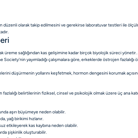
zenli olarak takip edilmesini ve gerekirse laboratuvar testleri ile ölçülm
adır.
eri
ak üreme sağlığından kas gelişimine kadar birçok biyolojik süreci yönetir.
ne Society'nin yayımladığı çalışmalara göre, erkeklerde östrojen fazlalığı 
yelerini düşürmenin yollarını keşfetmek, hormon dengesini korumak açısınd
azlalığı belirtilerinin fiziksel, cinsel ve psikolojik olmak üzere üç ana k
unda aşırı büyümeye neden olabilir.
 yağ birikimi hızlanır.
suz etkileyerek kas kaybına neden olabilir.
a şişkinlik oluşturabilir.