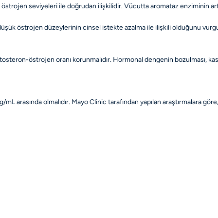
strojen seviyeleri ile doğrudan ilişkilidir. Vücutta aromataz enziminin
düşük östrojen düzeylerinin cinsel istekte azalma ile ilişkili olduğunu vu
tosteron-östrojen oranı korunmalıdır. Hormonal dengenin bozulması, kas k
mL arasında olmalıdır. Mayo Clinic tarafından yapılan araştırmalara göre, bu