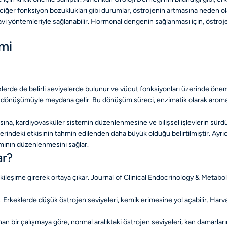
raciğer fonksiyon bozuklukları gibi durumlar, östrojenin artmasına neden ola
avi yöntemleriyle sağlanabilir. Hormonal dengenin sağlanması için, östrojen f
mi
lerde de belirli seviyelerde bulunur ve vücut fonksiyonları üzerinde önemli
 dönüşümüyle meydana gelir. Bu dönüşüm süreci, enzimatik olarak aromataz
a, kardiyovasküler sistemin düzenlenmesine ve bilişsel işlevlerin sürd
zerindeki etkisinin tahmin edilenden daha büyük olduğu belirtilmiştir. Ayrı
lımının düzenlenmesini sağlar.
ar?
kileşime girerek ortaya çıkar. Journal of Clinical Endocrinology & Metabo
. Erkeklerde düşük östrojen seviyeleri, kemik erimesine yol açabilir. Harv
n bir çalışmaya göre, normal aralıktaki östrojen seviyeleri, kan damarlar