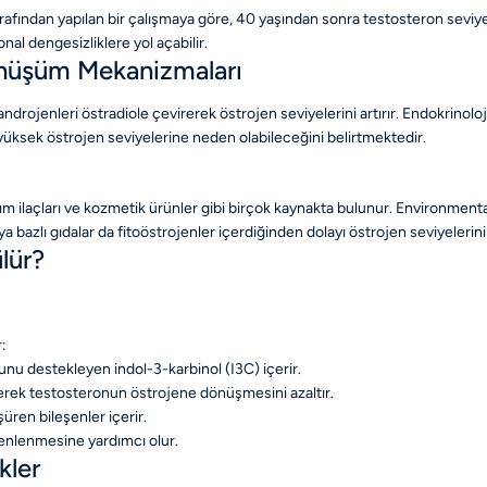
 tarafından yapılan bir çalışmaya göre, 40 yaşından sonra testosteron seviyes
al dengesizliklere yol açabilir.
önüşüm Mekanizmaları
rojenleri östradiole çevirerek östrojen seviyelerini artırır. Endokrinolo
yüksek östrojen seviyelerine neden olabileceğini belirtmektedir.
arım ilaçları ve kozmetik ürünler gibi birçok kaynakta bulunur. Environment
bazlı gıdalar da fitoöstrojenler içerdiğinden dolayı östrojen seviyelerini 
lür?
:
nu destekleyen indol-3-karbinol (I3C) içerir.
derek testosteronun östrojene dönüşmesini azaltır.
üren bileşenler içerir.
zenlenmesine yardımcı olur.
kler