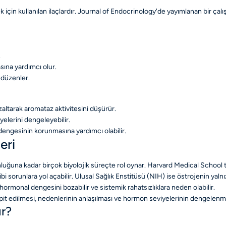
için kullanılan ilaçlardır. Journal of Endocrinology'de yayımlanan bir çalı
.
ına yardımcı olur.
 düzenler.
zaltarak aromataz aktivitesini düşürür.
yelerini dengeleyebilir.
 dengesinin korunmasına yardımcı olabilir.
eri
luğuna kadar birçok biyolojik süreçte rol oynar. Harvard Medical School 
bi sorunlara yol açabilir. Ulusal Sağlık Enstitüsü (NIH) ise östrojenin yalnı
ormonal dengesini bozabilir ve sistemik rahatsızlıklara neden olabilir.
espit edilmesi, nedenlerinin anlaşılması ve hormon seviyelerinin dengelenm
ır?