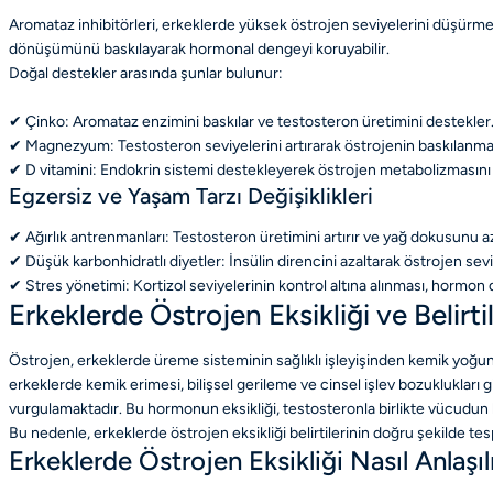
Aromataz inhibitörleri, erkeklerde yüksek östrojen seviyelerini düşürmek 
dönüşümünü baskılayarak hormonal dengeyi koruyabilir.
Doğal destekler arasında şunlar bulunur:
✔ Çinko: Aromataz enzimini baskılar ve testosteron üretimini destekler
✔ Magnezyum: Testosteron seviyelerini artırarak östrojenin baskılanmas
✔ D vitamini: Endokrin sistemi destekleyerek östrojen metabolizmasını
Egzersiz ve Yaşam Tarzı Değişiklikleri
✔ Ağırlık antrenmanları: Testosteron üretimini artırır ve yağ dokusunu a
✔ Düşük karbonhidratlı diyetler: İnsülin direncini azaltarak östrojen sevi
✔ Stres yönetimi: Kortizol seviyelerinin kontrol altına alınması, hormon
Erkeklerde Östrojen Eksikliği ve Belirtil
Östrojen, erkeklerde üreme sisteminin sağlıklı işleyişinden kemik yoğun
erkeklerde kemik erimesi, bilişsel gerileme ve cinsel işlev bozuklukları gi
vurgulamaktadır. Bu hormonun eksikliği, testosteronla birlikte vücudun h
Bu nedenle, erkeklerde östrojen eksikliği belirtilerinin doğru şekilde t
Erkeklerde Östrojen Eksikliği Nasıl Anlaşıl