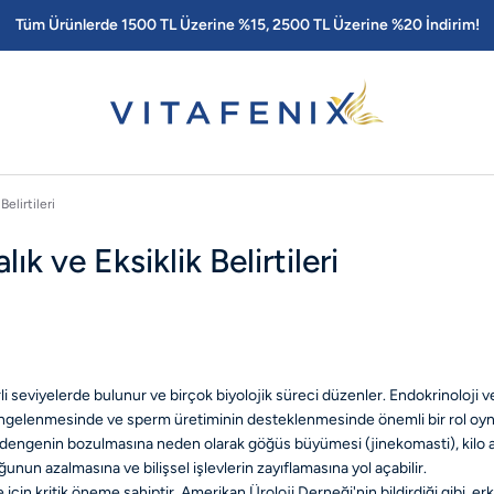
Tüm Ürünlerde 1500 TL Üzerine %15, 2500 TL Üzerine %20 İndirim!
elirtileri
k ve Eksiklik Belirtileri
rli seviyelerde bulunur ve birçok biyolojik süreci düzenler. Endokrinoloji
gelenmesinde ve sperm üretiminin desteklenmesinde önemli bir rol oynar. 
l dengenin bozulmasına neden olarak göğüs büyümesi (jinekomasti), kilo artış
nun azalmasına ve bilişsel işlevlerin zayıflamasına yol açabilir.
e için kritik öneme sahiptir. Amerikan Üroloji Derneği'nin bildirdiği gibi,