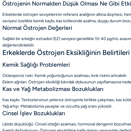
Östrojenin Normalden Düşük Olması Ne Gibi Etkil
Erkeklerde östrojen seviyelerinin referans aralığının altına düşmesi, he
seviyesi özellikle kemik kaybı, kas kütlesinde azalma, duygu durum bozukluk
Normal Östrojen Değerleri
Sağlıklı bir erkeğin estradiol (E2) seviyesi genellikle 10-40 pg/mL arasın
değerlendirilebilir.
Erkeklerde Östrojen Eksikliğinin Belirtileri
Kemik Sağlığı Problemleri
Osteoporoz riski: Kemik yoğunluğunun azalması, kırık riskini artırabilir.
Eklem ağrıları: Östrojen eksikliği kıkırdak dokusunun zayıflamasına neden
Kas ve Yağ Metabolizması Bozuklukları
Kas kaybı: Testosteronun yetersiz östrojenle birlikte çalışması, kas kütle
Yağ artışı: Metabolizma yavaşlar ve vücutta yağ oranı yükselir.
Cinsel İşlev Bozuklukları
Libido düşüklüğü: Cinsel isteğin azalması, hormonal dengenin bozulmas
Erektil disfonksiyon: Östrojen eksikliğine bağlı damar yapısındaki değişi