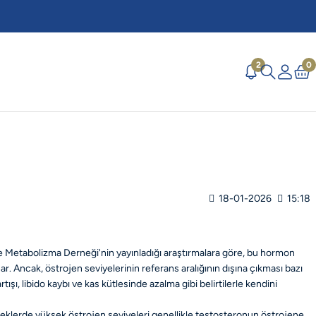
2
0
18-01-2026
15:18
 ve Metabolizma Derneği'nin yayınladığı araştırmalara göre, bu hormon
Ancak, östrojen seviyelerinin referans aralığının dışına çıkması bazı
ı, libido kaybı ve kas kütlesinde azalma gibi belirtilerle kendini
 erkeklerde yüksek östrojen seviyeleri genellikle testosteronun östrojene