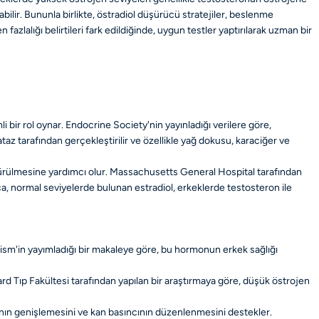
bilir. Bununla birlikte, östradiol düşürücü stratejiler, beslenme
azlalığı belirtileri fark edildiğinde, uygun testler yaptırılarak uzman bir
 bir rol oynar. Endocrine Society'nin yayınladığı verilere göre,
 tarafından gerçekleştirilir ve özellikle yağ dokusu, karaciğer ve
ürülmesine yardımcı olur. Massachusetts General Hospital tarafından
ca, normal seviyelerde bulunan estradiol, erkeklerde testosteron ile
lism'in yayımladığı bir makaleye göre, bu hormonun erkek sağlığı
ard Tıp Fakültesi tarafından yapılan bir araştırmaya göre, düşük östrojen
ının genişlemesini ve kan basıncının düzenlenmesini destekler.