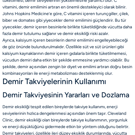
tüketilmesi, demir seviyelerinin yükselmesine yardımcı olur. C
vitamini, demir emilimini artıran en önemli destekleyici olarak bilinir.
Johns Hopkins Medicine’e göre, C vitamini içeren turunçgiller, çilek,
biber ve domates gibi yiyecekler demir emilimini güçlendirir. Bu tür
yiyecekler, demir içeren besinlerle birlikte tüketildiğinde vücutta daha
fazla demir tutulumu sağlanır ve demir eksikliği riski azalır.
Ayrıca, kalsiyum içeren besinlerin demir emilimini engelleyebileceği
de göz önünde bulundurulmalıdır. Özellikle süt ve süt ürünleri gibi
kalsiyum kaynaklarının demir içeren gıdalarla birlikte tüketilmemesi,
vücudun demiri daha etkin bir şekilde emmesine yardımcı olabilir. Bu
şekilde, demir açısından zengin bir diyet ve emilimi artıran doğru besin
kombinasyonları ile enerji metabolizması desteklenmiş olur.
Demir Takviyelerinin Kullanımı
Demir Takviyesinin Yararları ve Dozlama
Demir eksikliği tespit edilen bireylerde takviye kullanımı, enerji
seviyelerinin hızlıca dengelenmesi açısından önem taşır. Cleveland
Clinic, demir eksikliği olan bireylerde takviye kullanımının, yorgunluk
ve enerji düşüklüğünü gidermede etkin bir yöntem olduğunu belirtir.
Demir takviyeleri, özellikle ileri düzey eksiklik durumlarında, vücutta