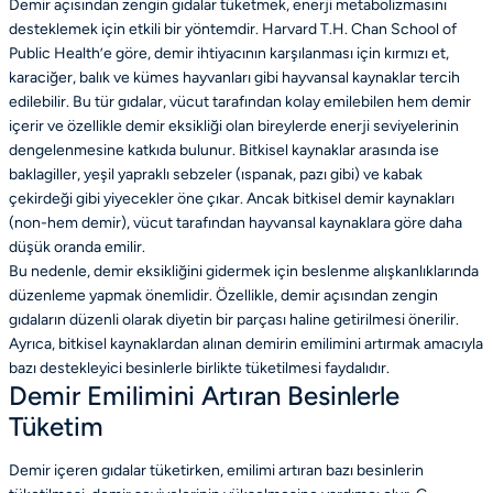
Demir açısından zengin gıdalar tüketmek, enerji metabolizmasını
desteklemek için etkili bir yöntemdir. Harvard T.H. Chan School of
Public Health’e göre, demir ihtiyacının karşılanması için kırmızı et,
karaciğer, balık ve kümes hayvanları gibi hayvansal kaynaklar tercih
edilebilir. Bu tür gıdalar, vücut tarafından kolay emilebilen hem demir
içerir ve özellikle demir eksikliği olan bireylerde enerji seviyelerinin
dengelenmesine katkıda bulunur. Bitkisel kaynaklar arasında ise
baklagiller, yeşil yapraklı sebzeler (ıspanak, pazı gibi) ve kabak
çekirdeği gibi yiyecekler öne çıkar. Ancak bitkisel demir kaynakları
(non-hem demir), vücut tarafından hayvansal kaynaklara göre daha
düşük oranda emilir.
Bu nedenle, demir eksikliğini gidermek için beslenme alışkanlıklarında
düzenleme yapmak önemlidir. Özellikle, demir açısından zengin
gıdaların düzenli olarak diyetin bir parçası haline getirilmesi önerilir.
Ayrıca, bitkisel kaynaklardan alınan demirin emilimini artırmak amacıyla
bazı destekleyici besinlerle birlikte tüketilmesi faydalıdır.
Demir Emilimini Artıran Besinlerle
Tüketim
Demir içeren gıdalar tüketirken, emilimi artıran bazı besinlerin