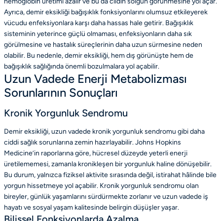
hemoglobin üretimi azalır ve bu da cildin solgun görünmesine yol açar.
Ayrıca, demir eksikliği bağışıklık fonksiyonlarını olumsuz etkileyerek
vücudu enfeksiyonlara karşı daha hassas hale getirir. Bağışıklık
sisteminin yeterince güçlü olmaması, enfeksiyonların daha sık
görülmesine ve hastalık süreçlerinin daha uzun sürmesine neden
olabilir. Bu nedenle, demir eksikliği, hem dış görünüşte hem de
bağışıklık sağlığında önemli bozulmalara yol açabilir.
Uzun Vadede Enerji Metabolizması
Sorunlarının Sonuçları
Kronik Yorgunluk Sendromu
Demir eksikliği, uzun vadede kronik yorgunluk sendromu gibi daha
ciddi sağlık sorunlarına zemin hazırlayabilir. Johns Hopkins
Medicine’in raporlarına göre, hücresel düzeyde yeterli enerji
üretilememesi, zamanla kronikleşen bir yorgunluk haline dönüşebilir.
Bu durum, yalnızca fiziksel aktivite sırasında değil, istirahat hâlinde bile
yorgun hissetmeye yol açabilir. Kronik yorgunluk sendromu olan
bireyler, günlük yaşamlarını sürdürmekte zorlanır ve uzun vadede iş
hayatı ve sosyal yaşam kalitesinde belirgin düşüşler yaşar.
Bilişsel Fonksiyonlarda Azalma