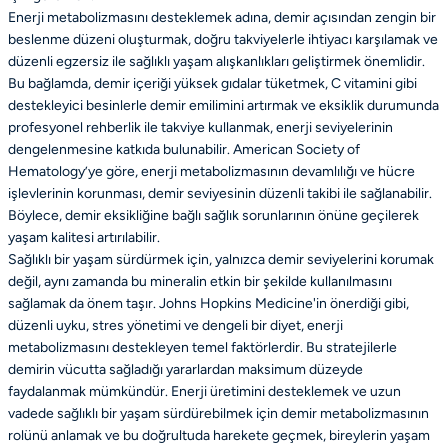
Enerji metabolizmasını desteklemek adına, demir açısından zengin bir
beslenme düzeni oluşturmak, doğru takviyelerle ihtiyacı karşılamak ve
düzenli egzersiz ile sağlıklı yaşam alışkanlıkları geliştirmek önemlidir.
Bu bağlamda, demir içeriği yüksek gıdalar tüketmek, C vitamini gibi
destekleyici besinlerle demir emilimini artırmak ve eksiklik durumunda
profesyonel rehberlik ile takviye kullanmak, enerji seviyelerinin
dengelenmesine katkıda bulunabilir. American Society of
Hematology’ye göre, enerji metabolizmasının devamlılığı ve hücre
işlevlerinin korunması, demir seviyesinin düzenli takibi ile sağlanabilir.
Böylece, demir eksikliğine bağlı sağlık sorunlarının önüne geçilerek
yaşam kalitesi artırılabilir.
Sağlıklı bir yaşam sürdürmek için, yalnızca demir seviyelerini korumak
değil, aynı zamanda bu mineralin etkin bir şekilde kullanılmasını
sağlamak da önem taşır. Johns Hopkins Medicine'in önerdiği gibi,
düzenli uyku, stres yönetimi ve dengeli bir diyet, enerji
metabolizmasını destekleyen temel faktörlerdir. Bu stratejilerle
demirin vücutta sağladığı yararlardan maksimum düzeyde
faydalanmak mümkündür. Enerji üretimini desteklemek ve uzun
vadede sağlıklı bir yaşam sürdürebilmek için demir metabolizmasının
rolünü anlamak ve bu doğrultuda harekete geçmek, bireylerin yaşam