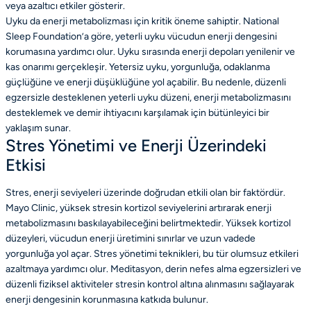
veya azaltıcı etkiler gösterir.
Uyku da enerji metabolizması için kritik öneme sahiptir. National
Sleep Foundation’a göre, yeterli uyku vücudun enerji dengesini
korumasına yardımcı olur. Uyku sırasında enerji depoları yenilenir ve
kas onarımı gerçekleşir. Yetersiz uyku, yorgunluğa, odaklanma
güçlüğüne ve enerji düşüklüğüne yol açabilir. Bu nedenle, düzenli
egzersizle desteklenen yeterli uyku düzeni, enerji metabolizmasını
desteklemek ve demir ihtiyacını karşılamak için bütünleyici bir
yaklaşım sunar.
Stres Yönetimi ve Enerji Üzerindeki
Etkisi
Stres, enerji seviyeleri üzerinde doğrudan etkili olan bir faktördür.
Mayo Clinic, yüksek stresin kortizol seviyelerini artırarak enerji
metabolizmasını baskılayabileceğini belirtmektedir. Yüksek kortizol
düzeyleri, vücudun enerji üretimini sınırlar ve uzun vadede
yorgunluğa yol açar. Stres yönetimi teknikleri, bu tür olumsuz etkileri
azaltmaya yardımcı olur. Meditasyon, derin nefes alma egzersizleri ve
düzenli fiziksel aktiviteler stresin kontrol altına alınmasını sağlayarak
enerji dengesinin korunmasına katkıda bulunur.