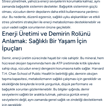
Stresi yönetmek, yalnızca enerji seviyelerini korumakla kalmaz, aynı
zamanda bağışıklık sistemini destekler. Bağışıklık sisteminin güçlü
olması, vücudun demir depolarını daha etkili kullanmasına yardımcı
olur. Bu nedenle, düzenli egzersiz, sağlıklı uyku alışkanlıkları ve etkili
stres yönetimi stratejileri ile enerji metabolizması desteklenebilir ve
uzun vadeli sağlık sorunlarının önüne geçilebilir.
Enerji Üretimi ve Demirin Rolünü
Anlamak: Sağlıklı Bir Yaşam İçin
İpuçları
Demir, enerji üretim sürecinde hayati bir role sahiptir. Bu mineral, hem
hücresel oksijen taşınımında hem de ATP üretiminde kritik işlevlere
sahip olup, vücudun enerji dengesini korumasına katkı sağlar. Harvard
T.H. Chan School of Public Health'in belirttiği gibi, demirin oksijen
taşıma kapasitesi, metabolizmanın sağlıklı çalışması için gereklidir ve
eksikliğinde bireylerde kronik yorgunluk, düşük performans ve
bağışıklık sorunları gözlemlenebilir. Bu bilgiler ışığında, demir
seviyelerini sağlıklı bir aralıkta tutmak, yalnızca günlük enerji
seviyelerini değil, aynı zamanda genel sağlık ve zindeliği desteklemek
için gereklidir.