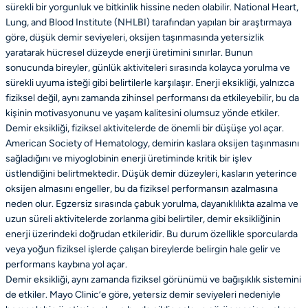
sürekli bir yorgunluk ve bitkinlik hissine neden olabilir. National Heart,
Lung, and Blood Institute (NHLBI) tarafından yapılan bir araştırmaya
göre, düşük demir seviyeleri, oksijen taşınmasında yetersizlik
yaratarak hücresel düzeyde enerji üretimini sınırlar. Bunun
sonucunda bireyler, günlük aktiviteleri sırasında kolayca yorulma ve
sürekli uyuma isteği gibi belirtilerle karşılaşır. Enerji eksikliği, yalnızca
fiziksel değil, aynı zamanda zihinsel performansı da etkileyebilir, bu da
kişinin motivasyonunu ve yaşam kalitesini olumsuz yönde etkiler.
Demir eksikliği, fiziksel aktivitelerde de önemli bir düşüşe yol açar.
American Society of Hematology, demirin kaslara oksijen taşınmasını
sağladığını ve miyoglobinin enerji üretiminde kritik bir işlev
üstlendiğini belirtmektedir. Düşük demir düzeyleri, kasların yeterince
oksijen almasını engeller, bu da fiziksel performansın azalmasına
neden olur. Egzersiz sırasında çabuk yorulma, dayanıklılıkta azalma ve
uzun süreli aktivitelerde zorlanma gibi belirtiler, demir eksikliğinin
enerji üzerindeki doğrudan etkileridir. Bu durum özellikle sporcularda
veya yoğun fiziksel işlerde çalışan bireylerde belirgin hale gelir ve
performans kaybına yol açar.
Demir eksikliği, aynı zamanda fiziksel görünümü ve bağışıklık sistemini
de etkiler. Mayo Clinic’e göre, yetersiz demir seviyeleri nedeniyle