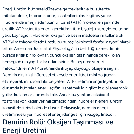
Enerji üretimi hücresel düzeyde gerçekleşir ve bu süreçte
mitokondriler, hücrenin enerji santralleri olarak görev yapar.
Hücrelerde enerji, adenozin trifosfat (ATP) molekülleri şeklinde
üretilir. ATP, vücutta enerji gerektiren tüm biyolojik süreçlerde temel
yakıt kaynağıdır. Hücreler, oksijen ve besin maddelerini kullanarak
ATP’yi mitokondrilerde üretir; bu süreç “oksidatif fosforilasyon” olarak
bilinir. American Journal of Physiology’nin belirttiği üzere, demir
burada kritik bir rol oynar, çünkü oksijen taşınımında gerekli olan
hemoglobinin yapı taşlarından biridir. Bu taşınma süreci,
mitokondrilerin ATP üretiminde ihtiyaç duyduğu oksijeni sağlar.
Demirin eksikliği, hücresel düzeyde enerji üretimini doğrudan
etkileyerek mitokondrilerde yeterli ATP üretimini engelleyebilir. Bu
durumda hücreler, enerji açığını kapatmak için glikoliz gibi anaerobik
yolları kullanmak zorunda kalır. Ancak bu yöntem, oksidatif
fosforilasyon kadar verimli olmadığından, hücrelerin enerji üretim
kapasiteleri ciddi ölçüde düşer. Dolayısıyla, demirin enerji
üretimindeki yeri hücresel enerji dengesi için vazgeçilmezdir.
Demirin Rolü: Oksijen Taşınması ve
Enerji Üretimi