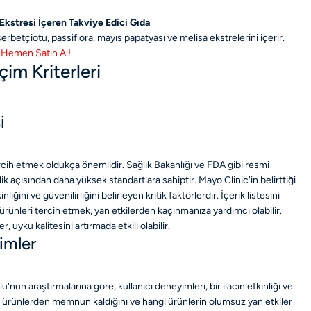
 Ekstresi İçeren Takviye Edici Gıda
erbetçiotu, passiflora, mayıs papatyası ve melisa ekstrelerini içerir.
Hemen Satın Al!
çim Kriterleri
i
ercih etmek oldukça önemlidir. Sağlık Bakanlığı ve FDA gibi resmi
ik açısından daha yüksek standartlara sahiptir. Mayo Clinic'in belirttiği
liğini ve güvenilirliğini belirleyen kritik faktörlerdir. İçerik listesini
ürünleri tercih etmek, yan etkilerden kaçınmanıza yardımcı olabilir.
 uyku kalitesini artırmada etkili olabilir.
rimler
'nun araştırmalarına göre, kullanıcı deneyimleri, bir ilacın etkinliği ve
ngi ürünlerden memnun kaldığını ve hangi ürünlerin olumsuz yan etkiler