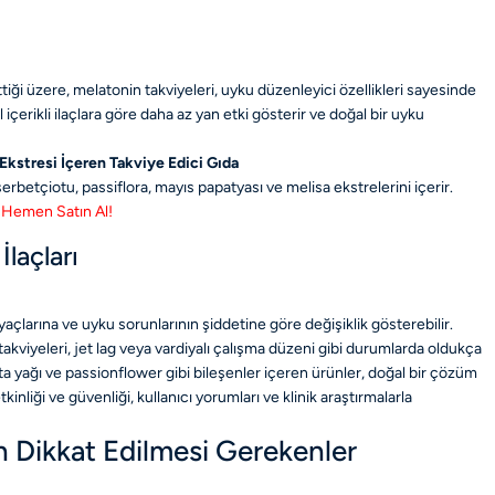
ttiği üzere, melatonin takviyeleri, uyku düzenleyici özellikleri sayesinde
l içerikli ilaçlara göre daha az yan etki gösterir ve doğal bir uyku
 Ekstresi İçeren Takviye Edici Gıda
erbetçiotu, passiflora, mayıs papatyası ve melisa ekstrelerini içerir.
Hemen Satın Al!
İlaçları
htiyaçlarına ve uyku sorunlarının şiddetine göre değişiklik gösterebilir.
akviyeleri, jet lag veya vardiyalı çalışma düzeni gibi durumlarda oldukça
vanta yağı ve passionflower gibi bileşenler içeren ürünler, doğal bir çözüm
tkinliği ve güvenliği, kullanıcı yorumları ve klinik araştırmalarla
en Dikkat Edilmesi Gerekenler