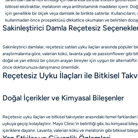
bitkisel ekstraktlar, melatonin veya antihistaminik maddeler içerir. Do
için genellikle bir ölçek veya damlalık ile birlikte satılırlar. Kullanıcıların,
kullanmadan önce prospektüsü dikkatlice okumaları ve belirtilen dozajı
Sakinleştirici Damla Reçetesiz Seçenekle
Sakinleştirici damlalar, reçetesiz satılan uyku ilaçları arasında popüler b
araştırmalarına göre, valerian kökü, lavanta yağı ve passionflower gibi bit
doğal ve yan etkisiz bir çözüm arayan bireyler için uygun bir alternatifti
önce doktorunuza danışmanız önemlidir.
Reçetesiz Uyku İlaçları ile Bitkisel Tak
Doğal İçerikler ve Kimyasal Bileşenler
Reçetesiz uyku ilaçları ve bitkisel takviyeler arasındaki temel farklardan b
uykuya geçişi kolaylaştırır. Mayo Clinic’in belirttiği gibi, bu kimyasal bile
içeriklere dayanır. Lavanta, valerian kökü ve melatonin gibi bitkisel bile