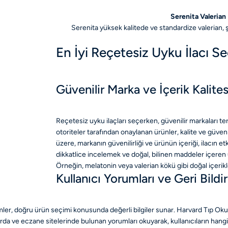
Serenita Valerian
Serenita yüksek kalitede ve standardize valerian, ş
En İyi Reçetesiz Uyku İlacı Se
Güvenilir Marka ve İçerik Kalites
Reçetesiz uyku ilaçları seçerken, güvenilir markaları t
otoriteler tarafından onaylanan ürünler, kalite ve güvenl
üzere, markanın güvenilirliği ve ürünün içeriği, ilacın etkin
dikkatlice incelemek ve doğal, bilinen maddeler içeren 
Örneğin, melatonin veya valerian kökü gibi doğal içerikler,
Kullanıcı Yorumları ve Geri Bildi
imler, doğru ürün seçimi konusunda değerli bilgiler sunar. Harvard Tıp Okulu
larda ve eczane sitelerinde bulunan yorumları okuyarak, kullanıcıların ha