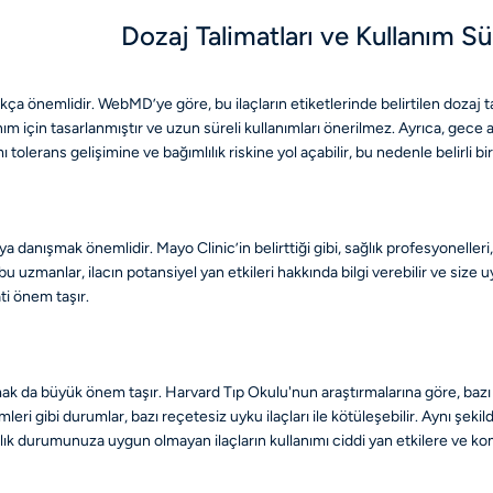
Dozaj Talimatları ve Kullanım Sü
kça önemlidir. WebMD’ye göre, bu ilaçların etiketlerinde belirtilen dozaj t
lanım için tasarlanmıştır ve uzun süreli kullanımları önerilmez. Ayrıca, gece
ı tolerans gelişimine ve bağımlılık riskine yol açabilir, bu nedenle belirli
a danışmak önemlidir. Mayo Clinic’in belirttiği gibi, sağlık profesyoneller
 uzmanlar, ilacın potansiyel yan etkileri hakkında bilgi verebilir ve size uy
ti önem taşır.
 da büyük önem taşır. Harvard Tıp Okulu'nun araştırmalarına göre, bazı sağl
ri gibi durumlar, bazı reçetesiz uyku ilaçları ile kötüleşebilir. Aynı şekild
 durumunuza uygun olmayan ilaçların kullanımı ciddi yan etkilere ve komp