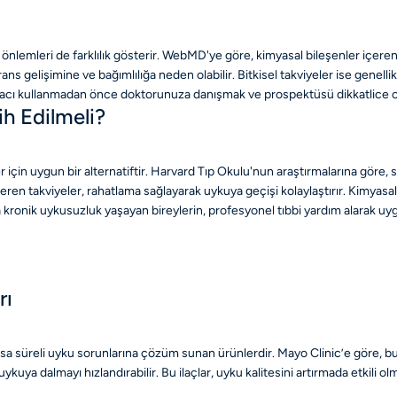
ik önlemleri de farklılık gösterir. WebMD'ye göre, kimyasal bileşenler içere
lerans gelişimine ve bağımlılığa neden olabilir. Bitkisel takviyeler ise genell
 tür ilacı kullanmadan önce doktorunuza danışmak ve prospektüsü dikkatlice
ih Edilmeli?
r için uygun bir alternatiftir. Harvard Tıp Okulu'nun araştırmalarına göre, s
çeren takviyeler, rahatlama sağlayarak uykuya geçişi kolaylaştırır. Kimyasal
eya kronik uykusuzluk yaşayan bireylerin, profesyonel tıbbi yardım alarak u
rı
sa süreli uyku sorunlarına çözüm sunan ürünlerdir. Mayo Clinic’e göre, bu 
uykuya dalmayı hızlandırabilir. Bu ilaçlar, uyku kalitesini artırmada etkili o