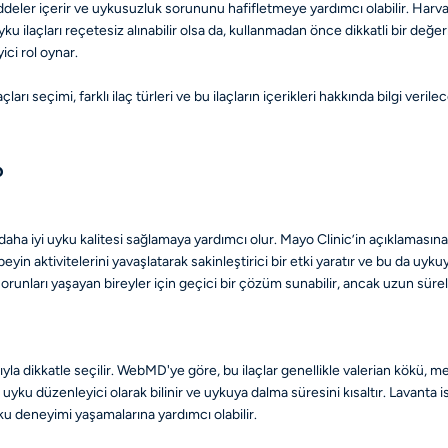
ddeler içerir ve uykusuzluk sorununu hafifletmeye yardımcı olabilir. Harva
ku ilaçları reçetesiz alınabilir olsa da, kullanmadan önce dikkatli bir değe
ici rol oynar.
rı seçimi, farklı ilaç türleri ve bu ilaçların içerikleri hakkında bilgi verilec
?
iyi uyku kalitesi sağlamaya yardımcı olur. Mayo Clinic’in açıklamasına gör
yin aktivitelerini yavaşlatarak sakinleştirici bir etki yaratır ve bu da uyku
ları yaşayan bireyler için geçici bir çözüm sunabilir, ancak uzun süreli 
ıyla dikkatle seçilir. WebMD'ye göre, bu ilaçlar genellikle valerian kökü, me
u düzenleyici olarak bilinir ve uykuya dalma süresini kısaltır. Lavanta ise, r
uyku deneyimi yaşamalarına yardımcı olabilir.