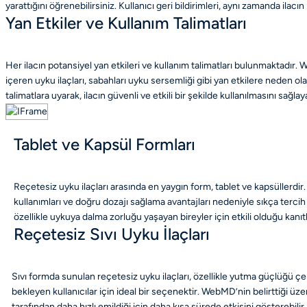
yarattığını öğrenebilirsiniz. Kullanıcı geri bildirimleri, aynı zamanda ilac
Yan Etkiler ve Kullanım Talimatları
Her ilacın potansiyel yan etkileri ve kullanım talimatları bulunmaktadır
içeren uyku ilaçları, sabahları uyku sersemliği gibi yan etkilere neden olab
talimatlara uyarak, ilacın güvenli ve etkili bir şekilde kullanılmasını sağ
Tablet ve Kapsül Formları
Reçetesiz uyku ilaçları arasında en yaygın form, tablet ve kapsüllerdir
kullanımları ve doğru dozajı sağlama avantajları nedeniyle sıkça tercih 
özellikle uykuya dalma zorluğu yaşayan bireyler için etkili olduğu kanıtl
Reçetesiz Sıvı Uyku İlaçları
Sıvı formda sunulan reçetesiz uyku ilaçları, özellikle yutma güçlüğü 
bekleyen kullanıcılar için ideal bir seçenektir. WebMD’nin belirttiği üzere
tarafından daha hızlı emildiği için daha kısa sürede etkisini gösterebilir. 