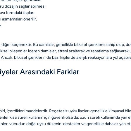
ğru dozajın sağlanabilmesi
 sıvı formdaki ilaçları
 aşmamaları önerilir.
r
ir diğer seçenektir. Bu damlalar, genellikle bitkisel içeriklere sahip olup, 
kisel bileşenler içeren damlalar, stresi azaltarak ve rahatlama sağlayarak uy
r. Ancak, bitkisel içeriklerin de bazı kişilerde alerjik reaksiyonlara yol a
viyeler Arasındaki Farklar
iri, içerdikleri maddelerdir. Reçetesiz uyku ilaçları genellikle kimyasal bil
şenler kısa süreli kullanım için güvenli olsa da, uzun süreli kullanımda yan etk
şenler, vücudun doğal uyku düzenini destekler ve genellikle daha az yan etk