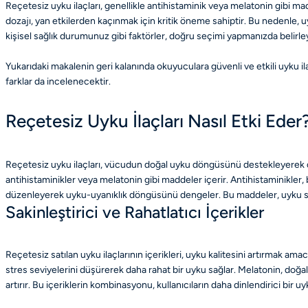
Reçetesiz uyku ilaçları, genellikle antihistaminik veya melatonin gibi ma
dozajı, yan etkilerden kaçınmak için kritik öneme sahiptir. Bu nedenle, uy
kişisel sağlık durumunuz gibi faktörler, doğru seçimi yapmanızda belirley
Yukarıdaki makalenin geri kalanında okuyuculara güvenli ve etkili uyku ilaçla
farklar da incelenecektir.
Reçetesiz Uyku İlaçları Nasıl Etki Eder
Reçetesiz uyku ilaçları, vücudun doğal uyku döngüsünü destekleyerek daha 
antihistaminikler veya melatonin gibi maddeler içerir. Antihistaminikler, be
düzenleyerek uyku-uyanıklık döngüsünü dengeler. Bu maddeler, uyku sorun
Sakinleştirici ve Rahatlatıcı İçerikler
Reçetesiz satılan uyku ilaçlarının içerikleri, uyku kalitesini artırmak amac
stres seviyelerini düşürerek daha rahat bir uyku sağlar. Melatonin, doğal uyk
artırır. Bu içeriklerin kombinasyonu, kullanıcıların daha dinlendirici bir 