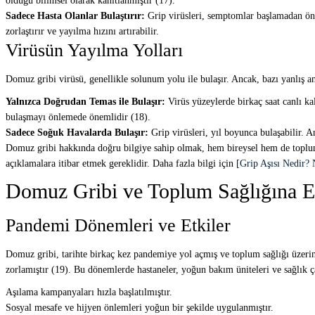
olduğu bilimsel olarak kanıtlanmıştır (17).
Sadece Hasta Olanlar Bulaştırır:
Grip virüsleri, semptomlar başlamadan önce
zorlaştırır ve yayılma hızını artırabilir.
Virüsün Yayılma Yolları
Domuz gribi virüsü, genellikle solunum yolu ile bulaşır. Ancak, bazı yanlış a
Yalnızca Doğrudan Temas ile Bulaşır:
Virüs yüzeylerde birkaç saat canlı ka
bulaşmayı önlemede önemlidir (18).
Sadece Soğuk Havalarda Bulaşır:
Grip virüsleri, yıl boyunca bulaşabilir. A
Domuz gribi hakkında doğru bilgiye sahip olmak, hem bireysel hem de toplums
açıklamalara itibar etmek gereklidir. Daha fazla bilgi için [
Grip Aşısı Nedir? 
Domuz Gribi ve Toplum Sağlığına Et
Pandemi Dönemleri ve Etkiler
Domuz gribi, tarihte birkaç kez pandemiye yol açmış ve toplum sağlığı üzerin
zorlamıştır (19). Bu dönemlerde hastaneler, yoğun bakım üniteleri ve sağlık ça
Aşılama kampanyaları hızla başlatılmıştır.
Sosyal mesafe ve hijyen önlemleri yoğun bir şekilde uygulanmıştır.