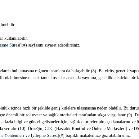
ilmelidir.
ar kullanılabilir.
leşme Süresi
](#) sayfasını ziyaret edebilirsiniz.
larda bulunmasına rağmen insanlara da bulaşabilir (8). Bu virüs, genetik yapısı
kili olabilmesine olanak tanır. İnsanlar arasında yayılma, genellikle enfekte bir
luluk içinde hızlı bir şekilde geniş kitlelere ulaşmasına neden olabilir. Bu duru
eçte önemli bir rol oynar ve sağlık otoriteleri tarafından sıkça vurgulanır (9). Da
daha fazla bilgi ve güncel gelişmeler için, sağlık otoritelerinin açıklamalarını 
sında yer alır (10). Örneğin, CDC (Hastalık Kontrol ve Önleme Merkezleri) ve D
me Yöntemleri ve İyileşme Süresi
](#) başlıklı makalemize göz atabilirsiniz.