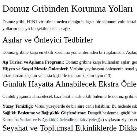
Domuz Gribinden Korunma Yolları
Domuz gribi, H1N1 virüsünün neden olduğu bulaşıcı bir solunum yolu hastalığ
yollarını detaylı bir şekilde ele alacağız.
Aşılar ve Önleyici Tedbirler
Domuz gribine karşı en etkili korunma yöntemlerinden biri aşılamadır. Aşılar,
Aşı Türleri ve Aşılama Programı:
Domuz gribine karşı kullanılan aşılar, gene
Hijyen ve Sosyal Mesafe Önlemleri:
Virüsün yayılmasını önlemenin temel yoll
ortamlardan kaçının ve hasta kişilerle temasınızı sınırlayın (13).
Günlük Hayatta Alınabilecek Ekstra Önl
Günlük yaşamda alınabilecek bazı basit ancak etkili önlemlerle domuz gribinde
Yüzey Temizliği:
Virüs, yüzeylerde de bir süre canlı kalabilir. Bu nedenle sı
Sağlıklı Beslenme ve Bağışıklık Güçlendirme:
Dengeli beslenme, güçlü bir b
Korunma Yolları ve Bağışıklık Güçlendiren Takviyeler
](#) sayfasını ziyaret e
Seyahat ve Toplumsal Etkinliklerde Dikk