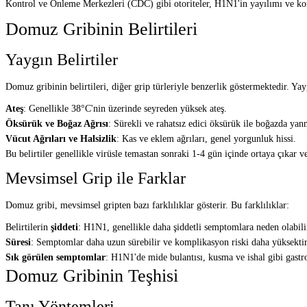
Kontrol ve Önleme Merkezleri (CDC) gibi otoriteler, H1N1'in yayılımı ve kon
Domuz Gribinin Belirtileri
Yaygın Belirtiler
Domuz gribinin belirtileri, diğer grip türleriyle benzerlik göstermektedir. Yayg
Ateş
: Genellikle 38°C'nin üzerinde seyreden yüksek ateş.
Öksürük ve Boğaz Ağrısı
: Sürekli ve rahatsız edici öksürük ile boğazda yan
Vücut Ağrıları ve Halsizlik
: Kas ve eklem ağrıları, genel yorgunluk hissi.
Bu belirtiler genellikle virüsle temastan sonraki 1-4 gün içinde ortaya çıkar ve
Mevsimsel Grip ile Farklar
Domuz gribi, mevsimsel gripten bazı farklılıklar gösterir. Bu farklılıklar:
Belirtilerin
şiddeti
: H1N1, genellikle daha şiddetli semptomlara neden olabili
Süresi
: Semptomlar daha uzun sürebilir ve komplikasyon riski daha yüksektir
Sık görülen semptomlar
: H1N1'de mide bulantısı, kusma ve ishal gibi gastr
Domuz Gribinin Teşhisi
Tanı Yöntemleri