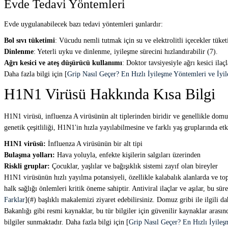
Evde Tedavi Yöntemleri
Evde uygulanabilecek bazı tedavi yöntemleri şunlardır:
Bol sıvı tüketimi
: Vücudu nemli tutmak için su ve elektrolitli içecekler tüket
Dinlenme
: Yeterli uyku ve dinlenme, iyileşme sürecini hızlandırabilir (7).
Ağrı kesici ve ateş düşürücü kullanımı
: Doktor tavsiyesiyle ağrı kesici ilaçl
Daha fazla bilgi için [
Grip Nasıl Geçer? En Hızlı İyileşme Yöntemleri ve İyi
H1N1 Virüsü Hakkında Kısa Bilgi
H1N1 virüsü, influenza A virüsünün alt tiplerinden biridir ve genellikle domuz
genetik çeşitliliği, H1N1'in hızla yayılabilmesine ve farklı yaş gruplarında et
H1N1 virüsü:
İnfluenza A virüsünün bir alt tipi
Bulaşma yolları:
Hava yoluyla, enfekte kişilerin salgıları üzerinden
Riskli gruplar:
Çocuklar, yaşlılar ve bağışıklık sistemi zayıf olan bireyler
H1N1 virüsünün hızlı yayılma potansiyeli, özellikle kalabalık alanlarda ve top
halk sağlığı önlemleri kritik öneme sahiptir. Antiviral ilaçlar ve aşılar, bu sür
Farklar
](#) başlıklı makalemizi ziyaret edebilirsiniz. Domuz gribi ile ilgili 
Bakanlığı gibi resmi kaynaklar, bu tür bilgiler için güvenilir kaynaklar ara
bilgiler sunmaktadır. Daha fazla bilgi için [
Grip Nasıl Geçer? En Hızlı İyileş