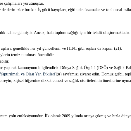
rme çalışmaları yürütmüştür.
 de derin izler bırakır. İş gücü kayıpları, eğitimde aksamalar ve toplumsal psi
ık haline gelmiştir. Ancak, hala toplum sağlığı için bir tehdit oluşturmaktadır.
şıları, genellikle her yıl güncellenir ve H1N1 gibi suşları da kapsar (21).
ylerin temiz tutulması önemlidir.
bilir.
ar yaparak kamuoyunu bilgilendirir. Dünya Sağlık Örgütü (DSÖ) ve Sağlık Bakanl
aptırılmalı ve Olası Yan Etkileri
](#) sayfamızı ziyaret edin. Domuz gribi, topl
ireyin, kişisel hijyenine dikkat etmesi ve sağlık otoritelerinin önerilerine uym
m yolu enfeksiyonudur. İlk olarak 2009 yılında ortaya çıkmış ve hızla dünya ge