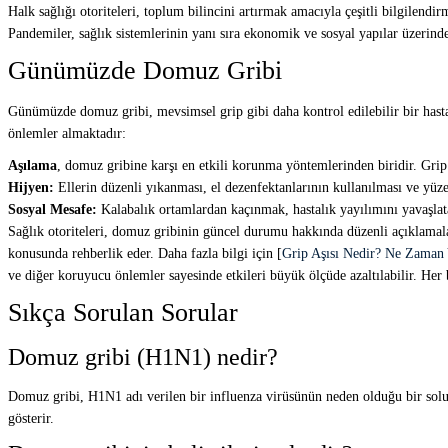
Halk sağlığı otoriteleri, toplum bilincini artırmak amacıyla çeşitli bilgilendi
Pandemiler, sağlık sistemlerinin yanı sıra ekonomik ve sosyal yapılar üzerinde
Günümüzde Domuz Gribi
Günümüzde domuz gribi, mevsimsel grip gibi daha kontrol edilebilir bir hastal
önlemler almaktadır:
Aşılama
, domuz gribine karşı en etkili korunma yöntemlerinden biridir. Grip a
Hijyen:
Ellerin düzenli yıkanması, el dezenfektanlarının kullanılması ve yüze
Sosyal Mesafe:
Kalabalık ortamlardan kaçınmak, hastalık yayılımını yavaşlata
Sağlık otoriteleri, domuz gribinin güncel durumu hakkında düzenli açıklamal
konusunda rehberlik eder. Daha fazla bilgi için [
Grip Aşısı Nedir? Ne Zaman Y
ve diğer koruyucu önlemler sayesinde etkileri büyük ölçüde azaltılabilir. Her b
Sıkça Sorulan Sorular
Domuz gribi (H1N1) nedir?
Domuz gribi, H1N1 adı verilen bir influenza virüsünün neden olduğu bir solunu
gösterir.