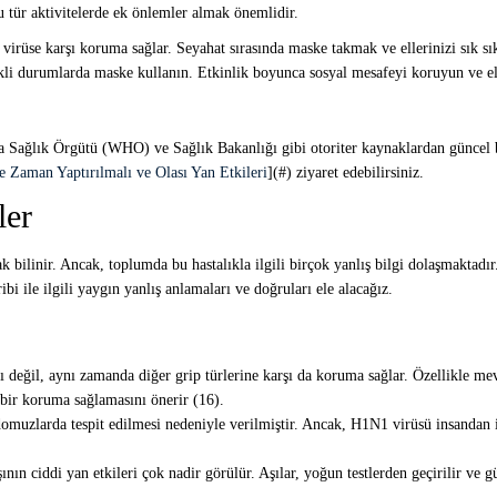
bu tür aktivitelerde ek önlemler almak önemlidir.
virüse karşı koruma sağlar. Seyahat sırasında maske takmak ve ellerinizi sık sı
kli durumlarda maske kullanın. Etkinlik boyunca sosyal mesafeyi koruyun ve el
Sağlık Örgütü (WHO) ve Sağlık Bakanlığı gibi otoriter kaynaklardan güncel bil
e Zaman Yaptırılmalı ve Olası Yan Etkileri
](#) ziyaret edebilirsiniz.
ler
 bilinir. Ancak, toplumda bu hastalıkla ilgili birçok yanlış bilgi dolaşmaktadır.
bi ile ilgili yaygın yanlış anlamaları ve doğruları ele alacağız.
 değil, aynı zamanda diğer grip türlerine karşı da koruma sağlar. Özellikle mev
 bir koruma sağlamasını önerir (16).
muzlarda tespit edilmesi nedeniyle verilmiştir. Ancak, H1N1 virüsü insandan ins
Aşının ciddi yan etkileri çok nadir görülür. Aşılar, yoğun testlerden geçirilir v