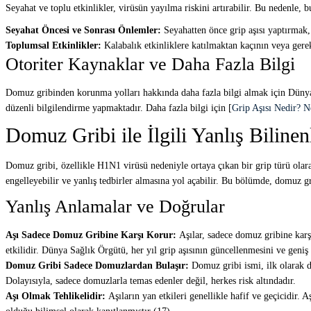
Seyahat ve toplu etkinlikler, virüsün yayılma riskini artırabilir. Bu nedenle, 
Seyahat Öncesi ve Sonrası Önlemler:
Seyahatten önce grip aşısı yaptırmak, 
Toplumsal Etkinlikler:
Kalabalık etkinliklere katılmaktan kaçının veya gere
Otoriter Kaynaklar ve Daha Fazla Bilgi
Domuz gribinden korunma yolları hakkında daha fazla bilgi almak için Dünya 
düzenli bilgilendirme yapmaktadır. Daha fazla bilgi için [
Grip Aşısı Nedir? N
Domuz Gribi ile İlgili Yanlış Bilinen
Domuz gribi, özellikle H1N1 virüsü nedeniyle ortaya çıkan bir grip türü olarak
engelleyebilir ve yanlış tedbirler almasına yol açabilir. Bu bölümde, domuz gri
Yanlış Anlamalar ve Doğrular
Aşı Sadece Domuz Gribine Karşı Korur:
Aşılar, sadece domuz gribine karşı
etkilidir. Dünya Sağlık Örgütü, her yıl grip aşısının güncellenmesini ve geniş
Domuz Gribi Sadece Domuzlardan Bulaşır:
Domuz gribi ismi, ilk olarak do
Dolayısıyla, sadece domuzlarla temas edenler değil, herkes risk altındadır.
Aşı Olmak Tehlikelidir:
Aşıların yan etkileri genellikle hafif ve geçicidir. 