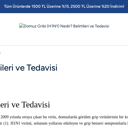
Tüm Ürünlerde 1500 TL Üzerine %15, 2500 TL Üzerine %20 İndirim!
i
leri ve Tedavisi
ri ve Tedavisi
009 yılında ortaya çıkan bu virüs, domuzlarda görülen grip virüslerinin bir k
r (1). H1N1 virüsü, solunum yollarını etkileyen ve grip benzeri semptomlarla