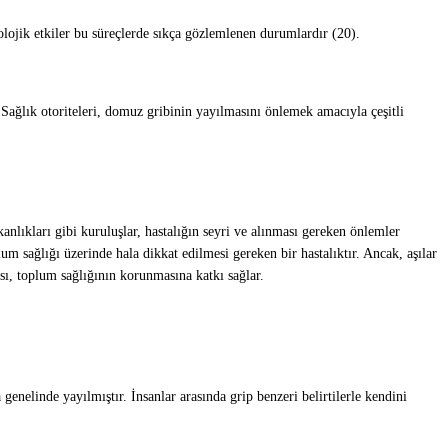
kolojik etkiler bu süreçlerde sıkça gözlemlenen durumlardır (20).
 Sağlık otoriteleri, domuz gribinin yayılmasını önlemek amacıyla çeşitli
ıkları gibi kuruluşlar, hastalığın seyri ve alınması gereken önlemler
um sağlığı üzerinde hala dikkat edilmesi gereken bir hastalıktır. Ancak, aşılar
ası, toplum sağlığının korunmasına katkı sağlar.
nelinde yayılmıştır. İnsanlar arasında grip benzeri belirtilerle kendini