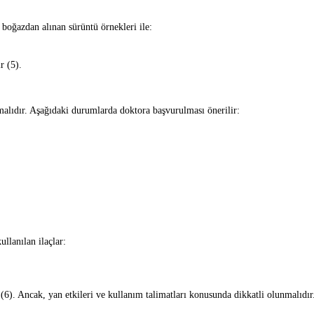
 boğazdan alınan sürüntü örnekleri ile:
r (5).
malıdır. Aşağıdaki durumlarda doktora başvurulması önerilir:
llanılan ilaçlar:
ir (6). Ancak, yan etkileri ve kullanım talimatları konusunda dikkatli olunmalıdır