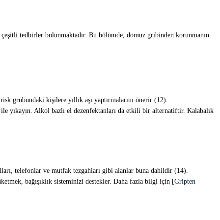
z çeşitli tedbirler bulunmaktadır. Bu bölümde, domuz gribinden korunmanın
risk grubundaki kişilere yıllık aşı yaptırmalarını önerir (12).
e yıkayın. Alkol bazlı el dezenfektanları da etkili bir alternatiftir. Kalabalık
arı, telefonlar ve mutfak tezgahları gibi alanlar buna dahildir (14).
etmek, bağışıklık sisteminizi destekler. Daha fazla bilgi için [
Gripten