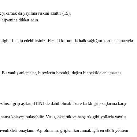
k yıkamak da yayılma riskini azaltır (15).
 hijyenine dikkat edin.
gileri takip edebilirsiniz. Her iki kurum da halk sağlığını koruma amacıyla
 Bu yanlış anlamalar, bireylerin hastalığı doğru bir şekilde anlamasını
simsel grip aşıları, H1N1 de dahil olmak üzere farklı grip suşlarına karşı
ana kolayca bulaşabilir. Virüs, öksürük ve hapşırık gibi yollarla yayılır.
e güvenlikleri onaylanır. Aşı olmanın, gripten korunmak için en etkili yöntem