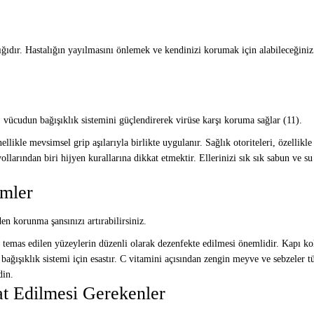
ıdır. Hastalığın yayılmasını önlemek ve kendinizi korumak için alabileceğini
 vücudun bağışıklık sistemini güçlendirerek virüse karşı koruma sağlar (11).
llikle mevsimsel grip aşılarıyla birlikte uygulanır. Sağlık otoriteleri, özellikle 
arından biri hijyen kurallarına dikkat etmektir. Ellerinizi sık sık sabun ve su il
emler
n korunma şansınızı artırabilirsiniz.
k temas edilen yüzeylerin düzenli olarak dezenfekte edilmesi önemlidir. Kapı koll
ağışıklık sistemi için esastır. C vitamini açısından zengin meyve ve sebzeler tük
din.
at Edilmesi Gerekenler