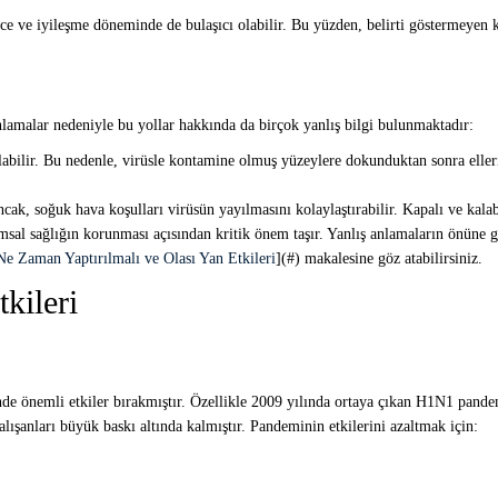
 ve iyileşme döneminde de bulaşıcı olabilir. Bu yüzden, belirti göstermeyen kiş
nlamalar nedeniyle bu yollar hakkında da birçok yanlış bilgi bulunmaktadır:
labilir. Bu nedenle, virüsle kontamine olmuş yüzeylere dokunduktan sonra eller
ncak, soğuk hava koşulları virüsün yayılmasını kolaylaştırabilir. Kapalı ve kala
al sağlığın korunması açısından kritik önem taşır. Yanlış anlamaların önüne g
Ne Zaman Yaptırılmalı ve Olası Yan Etkileri
](#) makalesine göz atabilirsiniz.
kileri
de önemli etkiler bırakmıştır. Özellikle 2009 yılında ortaya çıkan H1N1 pandemi
lışanları büyük baskı altında kalmıştır. Pandeminin etkilerini azaltmak için: