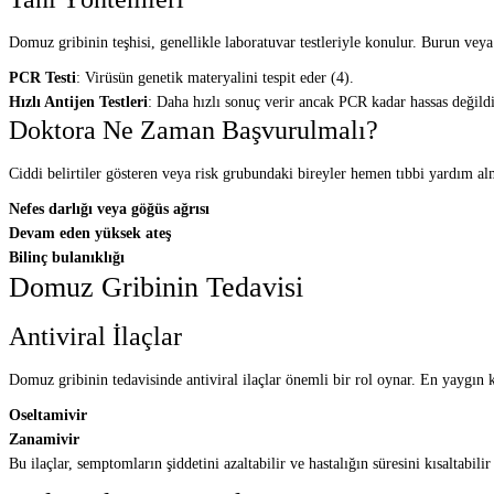
Domuz gribinin teşhisi, genellikle laboratuvar testleriyle konulur. Burun veya
PCR Testi
: Virüsün genetik materyalini tespit eder (4).
Hızlı Antijen Testleri
: Daha hızlı sonuç verir ancak PCR kadar hassas değildi
Doktora Ne Zaman Başvurulmalı?
Ciddi belirtiler gösteren veya risk grubundaki bireyler hemen tıbbi yardım al
Nefes darlığı veya göğüs ağrısı
Devam eden yüksek ateş
Bilinç bulanıklığı
Domuz Gribinin Tedavisi
Antiviral İlaçlar
Domuz gribinin tedavisinde antiviral ilaçlar önemli bir rol oynar. En yaygın ku
Oseltamivir
Zanamivir
Bu ilaçlar, semptomların şiddetini azaltabilir ve hastalığın süresini kısaltabil