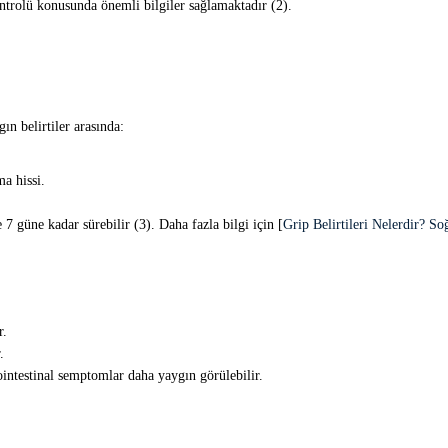
trolü konusunda önemli bilgiler sağlamaktadır (2).
ın belirtiler arasında:
ma hissi.
 7 güne kadar sürebilir (3). Daha fazla bilgi için [
Grip Belirtileri Nelerdir? So
r.
.
ointestinal semptomlar daha yaygın görülebilir.