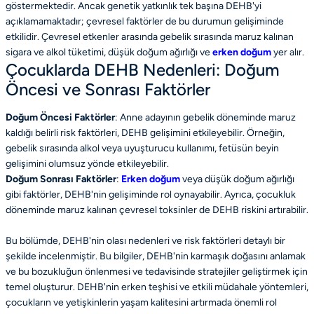
göstermektedir. Ancak genetik yatkınlık tek başına DEHB'yi
açıklamamaktadır; çevresel faktörler de bu durumun gelişiminde
etkilidir. Çevresel etkenler arasında gebelik sırasında maruz kalınan
sigara ve alkol tüketimi, düşük doğum ağırlığı ve
erken doğum
yer alır.
Çocuklarda DEHB Nedenleri: Doğum
Öncesi ve Sonrası Faktörler
Doğum Öncesi Faktörler
: Anne adayının gebelik döneminde maruz
kaldığı belirli risk faktörleri, DEHB gelişimini etkileyebilir. Örneğin,
gebelik sırasında alkol veya uyuşturucu kullanımı, fetüsün beyin
gelişimini olumsuz yönde etkileyebilir.
Doğum Sonrası Faktörler
:
Erken doğum
veya düşük doğum ağırlığı
gibi faktörler, DEHB'nin gelişiminde rol oynayabilir. Ayrıca, çocukluk
döneminde maruz kalınan çevresel toksinler de DEHB riskini artırabilir.
Bu bölümde, DEHB'nin olası nedenleri ve risk faktörleri detaylı bir
şekilde incelenmiştir. Bu bilgiler, DEHB'nin karmaşık doğasını anlamak
ve bu bozukluğun önlenmesi ve tedavisinde stratejiler geliştirmek için
temel oluşturur. DEHB'nin erken teşhisi ve etkili müdahale yöntemleri,
çocukların ve yetişkinlerin yaşam kalitesini artırmada önemli rol