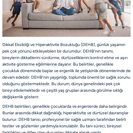
Dikkat Eksikliği ve Hiperaktivite Bozukluğu (DEHB), günlük yaşamın
pek çok yönünü etkileyebilen bir durumdur. DEHB'nin tanımı,
bireylerin dikkatlerini sürdürme, dürtüselliklerini kontrol etme ve aşırı
aktivite gösterme eğilimlerine dayanır. Bu belirtiler, genellikle
çocukluk döneminde başlar ve ergenlik ile yetişkinlik dönemlerinde de
devam edebilir. DEHB'nin yaygınlığı, toplumda önemli bir sağlık sorunu
olduğunu göstermektedir. Bu durum, dünya genelindeki pek çok
bireyi etkilemektedir ve çeşitli yaş grupları arasında görülme sıklığı
değişkenlik gösterir.
DEHB belirtileri, genellikle çocuklarda ve ergenlerde daha belirgindir.
Bunlar arasında dikkat dağınıklığı, hiperaktivite ve dürtüsel davranışlar
bulunur. DEHB tanısı, profesyonel bir sağlık uzmanı tarafından belirli
testler ve gözlemler yardımıyla konulabilir. Bu tanı süreci, bireysel
farklılıkları ve diğer olası durumları dikkate alarak yapılır.