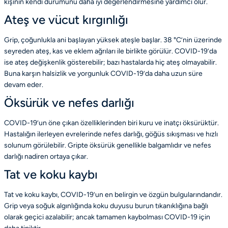
kişinin kendi durumunu daha iyi değerlendirmesine yardımcı olur.
Ateş ve vücut kırgınlığı
Grip, çoğunlukla ani başlayan yüksek ateşle başlar. 38 °C’nin üzerinde
seyreden ateş, kas ve eklem ağrıları ile birlikte görülür. COVID-19’da
ise ateş değişkenlik gösterebilir; bazı hastalarda hiç ateş olmayabilir.
Buna karşın halsizlik ve yorgunluk COVID-19’da daha uzun süre
devam eder.
Öksürük ve nefes darlığı
COVID-19’un öne çıkan özelliklerinden biri kuru ve inatçı öksürüktür.
Hastalığın ilerleyen evrelerinde nefes darlığı, göğüs sıkışması ve hızlı
solunum görülebilir. Gripte öksürük genellikle balgamlıdır ve nefes
darlığı nadiren ortaya çıkar.
Tat ve koku kaybı
Tat ve koku kaybı, COVID-19’un en belirgin ve özgün bulgularındandır.
Grip veya soğuk algınlığında koku duyusu burun tıkanıklığına bağlı
olarak geçici azalabilir; ancak tamamen kaybolması COVID-19 için