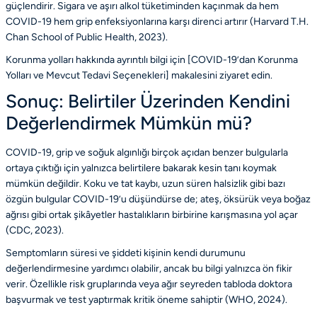
güçlendirir. Sigara ve aşırı alkol tüketiminden kaçınmak da hem
COVID-19 hem grip enfeksiyonlarına karşı direnci artırır (
Harvard T.H.
Chan School of Public Health
, 2023).
Korunma yolları hakkında ayrıntılı bilgi için [COVID-19’dan Korunma
Yolları ve Mevcut Tedavi Seçenekleri] makalesini ziyaret edin.
Sonuç: Belirtiler Üzerinden Kendini
Değerlendirmek Mümkün mü?
COVID-19, grip ve soğuk algınlığı birçok açıdan benzer bulgularla
ortaya çıktığı için yalnızca belirtilere bakarak kesin tanı koymak
mümkün değildir. Koku ve tat kaybı, uzun süren halsizlik gibi bazı
özgün bulgular COVID-19’u düşündürse de; ateş, öksürük veya boğaz
ağrısı gibi ortak şikâyetler hastalıkların birbirine karışmasına yol açar
(
CDC
, 2023).
Semptomların süresi ve şiddeti kişinin kendi durumunu
değerlendirmesine yardımcı olabilir, ancak bu bilgi yalnızca ön fikir
verir. Özellikle risk gruplarında veya ağır seyreden tabloda doktora
başvurmak ve test yaptırmak kritik öneme sahiptir (
WHO
, 2024).