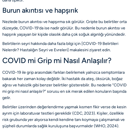
daha tipiktir.
Burun akıntısı ve hapşırık
Nezlede burun akıntısı ve hapşırma sık görülür. Gripte bu belirtiler orta
düzeyde, COVID-19’da ise nadir görülür. Bu nedenle burun akıntısı ve
hapşırık yaşayan bir kişide olasılık daha çok soğuk algınlığı yönündedir.
Belirtilerin seyri hakkında daha fazla bilgi için
[COVID-19 Belirtileri
Nelerdir? Hastalığın Seyri ve Evreleri]
makalesini ziyaret edin.
COVID mi Grip mi Nasıl Anlaşılır?
COVID-19 ile grip arasındaki farkları belirlemek yalnızca semptomlara
bakarak her zaman kolay değildir. İki hastalık da ateş, öksürük, boğaz
ağrısı ve halsizlik gibi benzer belirtiler gösterebilir. Bu nedenle “COVID
mi grip mi nasıl anlaşılır?” sorusu en sık merak edilen konuların başında
gelir.
Belirtiler üzerinden değerlendirme yapmak kısmen fikir verse de kesin
ayrım için laboratuvar testleri gereklidir (CDC, 2023). Kişiler, özellikle
risk grubunda yer alıyorsa kendi kendine tanı koymaya çalışmamalı ve
şüpheli durumlarda sağlık kuruluşuna başvurmalıdır (WHO, 2024).