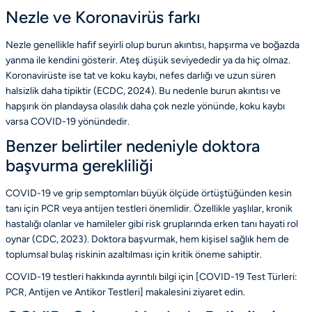
Nezle ve Koronavirüs farkı
Nezle genellikle hafif seyirli olup burun akıntısı, hapşırma ve boğazda
yanma ile kendini gösterir. Ateş düşük seviyededir ya da hiç olmaz.
Koronavirüste ise tat ve koku kaybı, nefes darlığı ve uzun süren
halsizlik daha tipiktir (ECDC, 2024). Bu nedenle burun akıntısı ve
hapşırık ön plandaysa olasılık daha çok nezle yönünde, koku kaybı
varsa COVID-19 yönündedir.
Benzer belirtiler nedeniyle doktora
başvurma gerekliliği
COVID-19 ve grip semptomları büyük ölçüde örtüştüğünden kesin
tanı için PCR veya antijen testleri önemlidir. Özellikle yaşlılar, kronik
hastalığı olanlar ve hamileler gibi risk gruplarında erken tanı hayati rol
oynar (CDC, 2023). Doktora başvurmak, hem kişisel sağlık hem de
toplumsal bulaş riskinin azaltılması için kritik öneme sahiptir.
COVID-19 testleri hakkında ayrıntılı bilgi için [COVID-19 Test Türleri:
PCR, Antijen ve Antikor Testleri] makalesini ziyaret edin.