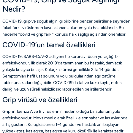
Nedir?
COVID-19, grip ve soğuk algınlığı birbirine benzer belirtilerle seyreden
fakat farklı virüslerden kaynaklanan solunum yolu hastalıklarıdır. Bu
nedenle “covid ve grip farkı” konusu halk sağlığı açısından önemlidir.
COVID-19’un temel özellikleri
COVID-19, SARS-CoV-2 adlı yeni tip koronavirüsün yol açtığı bir
enfeksiyondur. İlk olarak 2019’da tanımlanan bu hastalık, damlacık
yoluyla kolayca bulaşır. Kuluçka süresi genellikle 2 ila 14 gündür.
Semptomları hafif üst solunum yolu bulgularından ağır zatürre
tablosuna kadar değişebilir. COVID-19’da tat ve koku kaybı, nefes
darlığı ve uzun süreli halsizlik sık rapor edilen belirtilerdendir.
Grip virüsü ve özellikleri
Grip, influenza A ve B virüslerinin neden olduğu bir solunum yolu
enfeksiyonudur. Mevsimsel olarak özellikle sonbahar ve kış aylarında
artış gösterir. Kuluçka süresi 1-4 gündür ve hastalık ani başlayan
yüksek ateş, kas ağrısı, baş ağrısı ve kuru öksürük ile karakterizedir.