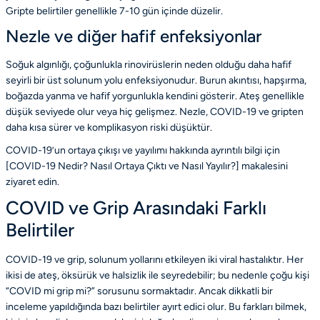
Gripte belirtiler genellikle 7-10 gün içinde düzelir.
Nezle ve diğer hafif enfeksiyonlar
Soğuk algınlığı, çoğunlukla rinovirüslerin neden olduğu daha hafif
seyirli bir üst solunum yolu enfeksiyonudur. Burun akıntısı, hapşırma,
boğazda yanma ve hafif yorgunlukla kendini gösterir. Ateş genellikle
düşük seviyede olur veya hiç gelişmez. Nezle, COVID-19 ve gripten
daha kısa sürer ve komplikasyon riski düşüktür.
COVID-19’un ortaya çıkışı ve yayılımı hakkında ayrıntılı bilgi için
[COVID-19 Nedir? Nasıl Ortaya Çıktı ve Nasıl Yayılır?] makalesini
ziyaret edin.
COVID ve Grip Arasındaki Farklı
Belirtiler
COVID-19 ve grip, solunum yollarını etkileyen iki viral hastalıktır. Her
ikisi de ateş, öksürük ve halsizlik ile seyredebilir; bu nedenle çoğu kişi
“COVID mi grip mi?” sorusunu sormaktadır. Ancak dikkatli bir
inceleme yapıldığında bazı belirtiler ayırt edici olur. Bu farkları bilmek,