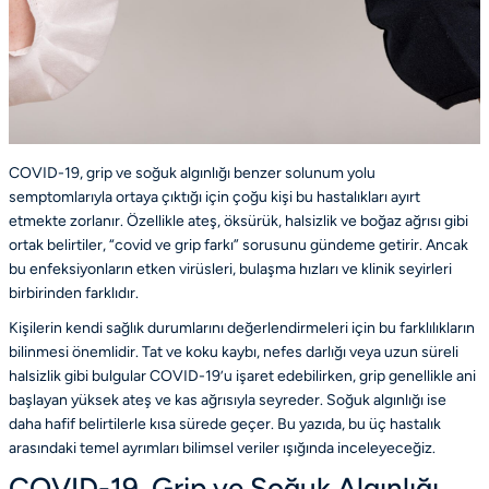
COVID-19, grip ve soğuk algınlığı benzer solunum yolu
semptomlarıyla ortaya çıktığı için çoğu kişi bu hastalıkları ayırt
etmekte zorlanır. Özellikle ateş, öksürük, halsizlik ve boğaz ağrısı gibi
ortak belirtiler, “covid ve grip farkı” sorusunu gündeme getirir. Ancak
bu enfeksiyonların etken virüsleri, bulaşma hızları ve klinik seyirleri
birbirinden farklıdır.
Kişilerin kendi sağlık durumlarını değerlendirmeleri için bu farklılıkların
bilinmesi önemlidir. Tat ve koku kaybı, nefes darlığı veya uzun süreli
halsizlik gibi bulgular COVID-19’u işaret edebilirken, grip genellikle ani
başlayan yüksek ateş ve kas ağrısıyla seyreder. Soğuk algınlığı ise
daha hafif belirtilerle kısa sürede geçer. Bu yazıda, bu üç hastalık
arasındaki temel ayrımları bilimsel veriler ışığında inceleyeceğiz.
COVID-19, Grip ve Soğuk Algınlığı