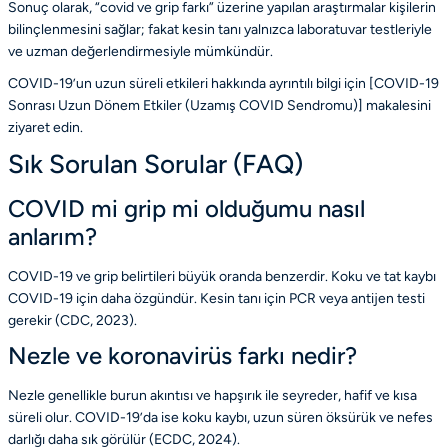
Sonuç olarak, “covid ve grip farkı” üzerine yapılan araştırmalar kişilerin
bilinçlenmesini sağlar; fakat kesin tanı yalnızca laboratuvar testleriyle
ve uzman değerlendirmesiyle mümkündür.
COVID-19’un uzun süreli etkileri hakkında ayrıntılı bilgi için [COVID-19
Sonrası Uzun Dönem Etkiler (Uzamış COVID Sendromu)] makalesini
ziyaret edin.
Sık Sorulan Sorular (FAQ)
COVID mi grip mi olduğumu nasıl
anlarım?
COVID-19 ve grip belirtileri büyük oranda benzerdir. Koku ve tat kaybı
COVID-19 için daha özgündür. Kesin tanı için PCR veya antijen testi
gerekir (
CDC
, 2023).
Nezle ve koronavirüs farkı nedir?
Nezle genellikle burun akıntısı ve hapşırık ile seyreder, hafif ve kısa
süreli olur. COVID-19’da ise koku kaybı, uzun süren öksürük ve nefes
darlığı daha sık görülür (
ECDC
, 2024).