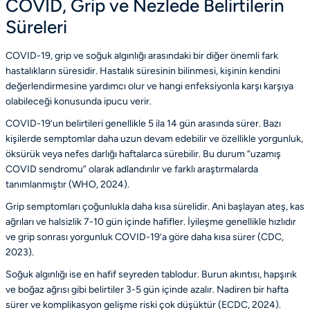
COVID, Grip ve Nezlede Belirtilerin
Süreleri
COVID-19, grip ve soğuk algınlığı arasındaki bir diğer önemli fark
hastalıkların süresidir. Hastalık süresinin bilinmesi, kişinin kendini
değerlendirmesine yardımcı olur ve hangi enfeksiyonla karşı karşıya
olabileceği konusunda ipucu verir.
COVID-19’un belirtileri genellikle 5 ila 14 gün arasında sürer. Bazı
kişilerde semptomlar daha uzun devam edebilir ve özellikle yorgunluk,
öksürük veya nefes darlığı haftalarca sürebilir. Bu durum “uzamış
COVID sendromu” olarak adlandırılır ve farklı araştırmalarda
tanımlanmıştır (
WHO
, 2024).
Grip semptomları çoğunlukla daha kısa sürelidir. Ani başlayan ateş, kas
ağrıları ve halsizlik 7-10 gün içinde hafifler. İyileşme genellikle hızlıdır
ve grip sonrası yorgunluk COVID-19’a göre daha kısa sürer (
CDC
,
2023).
Soğuk algınlığı ise en hafif seyreden tablodur. Burun akıntısı, hapşırık
ve boğaz ağrısı gibi belirtiler 3-5 gün içinde azalır. Nadiren bir hafta
sürer ve komplikasyon gelişme riski çok düşüktür (
ECDC
, 2024).