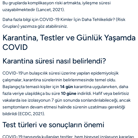
Bu gruplarda komplikasyon riski artmakta, iyileşme süresi
uzayabilmektedir
(Lancet, 2021)
.
Daha fazla bilgi için
COVID-19 Kimler İçin Daha Tehlikelidir? (Risk
Grupları)
yazımıza göz atabilirsiniz.
Karantina, Testler ve Günlük Yaşamda
COVID
Karantina süresi nasıl belirlendi?
COVID-19’un bulaşıcılık süresi üzerine yapılan epidemiyolojik
çalışmalar, karantina sürelerinin belirlenmesinde temel oldu.
Başlangıçta temaslı kişiler için
14 gün
karantina uygulanırken, daha
fazla veriye ulaşıldıkça bu süre
10 güne
indirildi. Hafif veya belirtisiz
vakalarda ise izolasyonun 7 gün sonunda sonlandırılabileceği, ancak
semptomların devam etmesi halinde sürenin uzatılması gerektiği
bildirildi
(ECDC, 2021)
.
Test türleri ve sonuçların önemi
COVID-19 tanısında kullanılan testler, hem bireysel izolasyon kararları