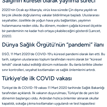
Salgının küresel olarak yayılma süreci
2020’nin Ocak ayı itibarıyla, virüs kısa sürede Çin dışına yayıldı ve
birçok ülkede doğrulanmış vakalar bildirilmeye başladı. Uluslararası
seyahatler, özellikle de yoğun hava yolu bağlantıları, yayılımın
hızlanmasına neden oldu. Bu dönem, modern çağda küresel ölçekte
bir pandeminin ne kadar hızlı ortaya çıkabileceğini gösterdi
(Lancet,
2020)
.
Dünya Sağlık Örgütü’nün “pandemi” ilanı
DSÖ, 11 Mart 2020’de COVID-19’u küresel pandemi olarak ilan etti. Bu
tarih, salgının uluslararası toplum tarafından resmi olarak bir “küresel
tehdit” olarak kabul edildiği dönüm noktasıdır. Bu ilanla birlikte ülkeler
sınır kontrolleri, seyahat kısıtlamaları ve sağlık önlemlerini artırdı.
Türkiye’de ilk COVID vakası
Türkiye’de ilk COVID-19 vakası 11 Mart 2020 tarihinde Sağlık Bakanlığı
tarafından açıklandı. İlk vakanın duyurulması, Türkiye’de de yeni bir
dönemin başlangıcı oldu. Ardından hızlıca önlemler alınarak okullar
kapatıldı, sokağa çıkma kısıtlamaları uygulandı ve test kapasitesi