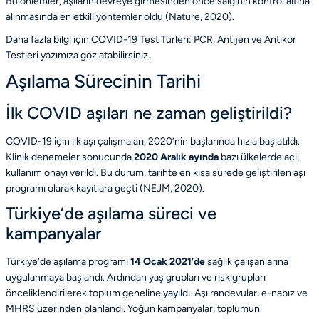
Bu önlemler, aşıların devreye girmesinden önce salgının kontrol altına
alınmasında en etkili yöntemler oldu
(Nature, 2020)
.
Daha fazla bilgi için COVID-19 Test Türleri: PCR, Antijen ve Antikor
Testleri yazımıza göz atabilirsiniz.
Aşılama Sürecinin Tarihi
İlk COVID aşıları ne zaman geliştirildi?
COVID-19 için ilk aşı çalışmaları, 2020’nin başlarında hızla başlatıldı.
Klinik denemeler sonucunda
2020 Aralık ayında
bazı ülkelerde acil
kullanım onayı verildi. Bu durum, tarihte en kısa sürede geliştirilen aşı
programı olarak kayıtlara geçti
(NEJM, 2020)
.
Türkiye’de aşılama süreci ve
kampanyalar
Türkiye’de aşılama programı
14 Ocak 2021’de
sağlık çalışanlarına
uygulanmaya başlandı. Ardından yaş grupları ve risk grupları
önceliklendirilerek toplum geneline yayıldı. Aşı randevuları e-nabız ve
MHRS üzerinden planlandı. Yoğun kampanyalar, toplumun