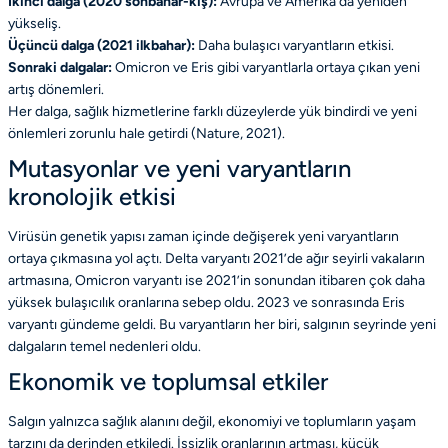
İkinci dalga (2020 sonbahar-kış):
Avrupa ve Amerika’da yeniden
yükseliş.
Üçüncü dalga (2021 ilkbahar):
Daha bulaşıcı varyantların etkisi.
Sonraki dalgalar:
Omicron ve Eris gibi varyantlarla ortaya çıkan yeni
artış dönemleri.
Her dalga, sağlık hizmetlerine farklı düzeylerde yük bindirdi ve yeni
önlemleri zorunlu hale getirdi
(Nature, 2021)
.
Mutasyonlar ve yeni varyantların
kronolojik etkisi
Virüsün genetik yapısı zaman içinde değişerek yeni varyantların
ortaya çıkmasına yol açtı. Delta varyantı 2021’de ağır seyirli vakaların
artmasına, Omicron varyantı ise 2021’in sonundan itibaren çok daha
yüksek bulaşıcılık oranlarına sebep oldu. 2023 ve sonrasında Eris
varyantı gündeme geldi. Bu varyantların her biri, salgının seyrinde yeni
dalgaların temel nedenleri oldu.
Ekonomik ve toplumsal etkiler
Salgın yalnızca sağlık alanını değil, ekonomiyi ve toplumların yaşam
tarzını da derinden etkiledi. İşsizlik oranlarının artması, küçük