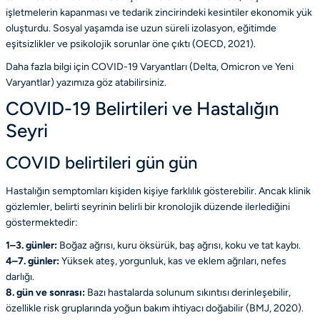
işletmelerin kapanması ve tedarik zincirindeki kesintiler ekonomik yük
oluşturdu. Sosyal yaşamda ise uzun süreli izolasyon, eğitimde
eşitsizlikler ve psikolojik sorunlar öne çıktı
(OECD, 2021)
.
Daha fazla bilgi için COVID-19 Varyantları (Delta, Omicron ve Yeni
Varyantlar) yazımıza göz atabilirsiniz.
COVID-19 Belirtileri ve Hastalığın
Seyri
COVID belirtileri gün gün
Hastalığın semptomları kişiden kişiye farklılık gösterebilir. Ancak klinik
gözlemler, belirti seyrinin belirli bir kronolojik düzende ilerlediğini
göstermektedir:
1–3. günler:
Boğaz ağrısı, kuru öksürük, baş ağrısı, koku ve tat kaybı.
4–7. günler:
Yüksek ateş, yorgunluk, kas ve eklem ağrıları, nefes
darlığı.
8. gün ve sonrası:
Bazı hastalarda solunum sıkıntısı derinleşebilir,
özellikle risk gruplarında yoğun bakım ihtiyacı doğabilir
(BMJ, 2020)
.