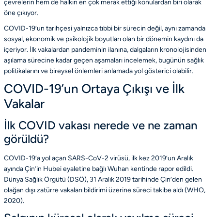
çevrelerin hem de halkın en çok merak ettiği konulardan biri olarak
öne çıkıyor.
COVID-19’un tarihçesi yalnızca tıbbi bir sürecin değil, aynı zamanda
sosyal, ekonomik ve psikolojik boyutları olan bir dönemin kaydını da
içeriyor. İlk vakalardan pandeminin ilanına, dalgaların kronolojisinden
aşılama sürecine kadar geçen aşamaları incelemek, bugünün sağlık
politikalarını ve bireysel önlemleri anlamada yol gösterici olabilir.
COVID-19’un Ortaya Çıkışı ve İlk
Vakalar
İlk COVID vakası nerede ve ne zaman
görüldü?
COVID-19’a yol açan SARS-CoV-2 virüsü, ilk kez 2019’un Aralık
ayında Çin’in Hubei eyaletine bağlı Wuhan kentinde rapor edildi.
Dünya Sağlık Örgütü (DSÖ), 31 Aralık 2019 tarihinde Çin’den gelen
olağan dışı zatürre vakaları bildirimi üzerine süreci takibe aldı
(WHO,
2020)
.