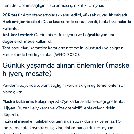
hem de toplum sağlığının korunması için kritik rol oynadı:
PCR testi:
Altın standart olarak kabul edildi, yüksek duyarlılık sağladı.
Hızlı antijen testleri:
Daha kısa sürede sonuç verdi, toplu taramalarda
kullanıldı.
Antikor testleri:
Geçirilmiş enfeksiyonu ve bağışıklık yanıtını
değerlendirmede kullanıldı.
Test sonuçları, karantina kararlarının temelini oluşturdu ve salgının
kontrolünde belirleyici oldu
(WHO, 2020)
.
Günlük yaşamda alınan önlemler (maske,
hijyen, mesafe)
Pandemi boyunca toplum sağlığını korumak için üç temel önlem ön
plana çıktı:
Maske kullanımı:
Bulaşmayı %50’ye kadar azaltabileceği gösterildi.
Hijyen:
Düzenli el yıkama ve yüzey temizliği enfeksiyon riskini
düşürdü.
Fiziksel mesafe:
Kalabalık ortamlardan uzak durmak ve en az 1,5
metre mesafe koymak bulaş zincirini kırmada kritik rol oynadı.