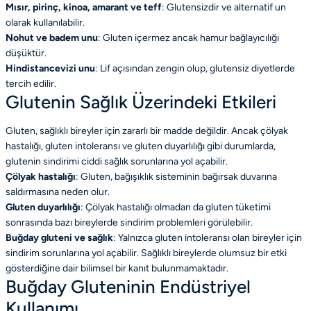
Mısır, pirinç, kinoa, amarant ve teff
: Glutensizdir ve alternatif un
olarak kullanılabilir.
Nohut ve badem unu
: Gluten içermez ancak hamur bağlayıcılığı
düşüktür.
Hindistancevizi unu
: Lif açısından zengin olup, glutensiz diyetlerde
tercih edilir.
Glutenin Sağlık Üzerindeki Etkileri
Gluten, sağlıklı bireyler için zararlı bir madde değildir. Ancak çölyak
hastalığı, gluten intoleransı ve gluten duyarlılığı gibi durumlarda,
glutenin sindirimi ciddi sağlık sorunlarına yol açabilir.
Çölyak hastalığı
: Gluten, bağışıklık sisteminin bağırsak duvarına
saldırmasına neden olur.
Gluten duyarlılığı
: Çölyak hastalığı olmadan da gluten tüketimi
sonrasında bazı bireylerde sindirim problemleri görülebilir.
Buğday gluteni ve sağlık
: Yalnızca gluten intoleransı olan bireyler için
sindirim sorunlarına yol açabilir. Sağlıklı bireylerde olumsuz bir etki
gösterdiğine dair bilimsel bir kanıt bulunmamaktadır.
Buğday Gluteninin Endüstriyel
Kullanımı