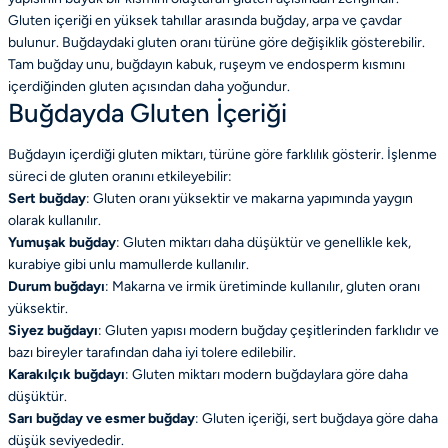
Gluten içeriği en yüksek tahıllar arasında buğday, arpa ve çavdar
bulunur. Buğdaydaki gluten oranı türüne göre değişiklik gösterebilir.
Tam buğday unu, buğdayın kabuk, ruşeym ve endosperm kısmını
içerdiğinden gluten açısından daha yoğundur.
Buğdayda Gluten İçeriği
Buğdayın içerdiği gluten miktarı, türüne göre farklılık gösterir. İşlenme
süreci de gluten oranını etkileyebilir:
Sert buğday
: Gluten oranı yüksektir ve makarna yapımında yaygın
olarak kullanılır.
Yumuşak buğday
: Gluten miktarı daha düşüktür ve genellikle kek,
kurabiye gibi unlu mamullerde kullanılır.
Durum buğdayı
: Makarna ve irmik üretiminde kullanılır, gluten oranı
yüksektir.
Siyez buğdayı
: Gluten yapısı modern buğday çeşitlerinden farklıdır ve
bazı bireyler tarafından daha iyi tolere edilebilir.
Karakılçık buğdayı
: Gluten miktarı modern buğdaylara göre daha
düşüktür.
Sarı buğday ve esmer buğday
: Gluten içeriği, sert buğdaya göre daha
düşük seviyededir.