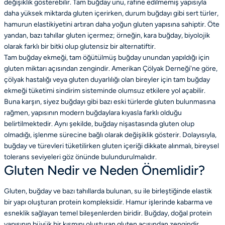
değişiklik gösterebilir. Tam buğday unu, rafine edilmemiş yapısıyla
daha yüksek miktarda gluten içerirken, durum buğdayı gibi sert türler,
hamurun elastikiyetini artıran daha yoğun gluten yapısına sahiptir. Öte
yandan, bazı tahıllar gluten içermez; örneğin, kara buğday, biyolojik
olarak farklı bir bitki olup glutensiz bir alternatiftir.
Tam buğday ekmeği, tam öğütülmüş buğday unundan yapıldığı için
gluten miktarı açısından zengindir. Amerikan Çölyak Derneği'ne göre,
çölyak hastalığı veya gluten duyarlılığı olan bireyler için tam buğday
ekmeği tüketimi sindirim sisteminde olumsuz etkilere yol açabilir.
Buna karşın, siyez buğdayı gibi bazı eski türlerde gluten bulunmasına
rağmen, yapısının modern buğdaylara kıyasla farklı olduğu
belirtilmektedir. Aynı şekilde, buğday nişastasında gluten olup
olmadığı, işlenme sürecine bağlı olarak değişiklik gösterir. Dolayısıyla,
buğday ve türevleri tüketilirken gluten içeriği dikkate alınmalı, bireysel
tolerans seviyeleri göz önünde bulundurulmalıdır.
Gluten Nedir ve Neden Önemlidir?
Gluten, buğday ve bazı tahıllarda bulunan, su ile birleştiğinde elastik
bir yapı oluşturan protein kompleksidir. Hamur işlerinde kabarma ve
esneklik sağlayan temel bileşenlerden biridir. Buğday, doğal protein
yapısının büyük bir kısmını oluşturan gluten açısından zengindir.