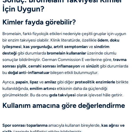
İçin Uygun?
Kimler fayda görebilir?
Bromelain, farklı fizyolojik etkileri nedeniyle çeşitli gruplar için uygun
bir
enzim takviyesi
olabilir. Klinik literatürde, özellikle
ödem
,
doku
iyileşmesi
,
kas yorgunluğu
,
artrit semptomları
ve
sindirim
desteği
gibi durumlarda
bromelain kullananlar
üzerinde olumlu
sonuçlar bildirilmiştir.
German Commission E
verilerine göre,
travma
sonrası şişlik
,
cerrahi sonrası inflamasyon
ve
sinüzit
gibi durumlarda
bu
doğal anti-inflamatuar
bileşen etkili bulunmuştur.
Ayrıca,
papain
,
lipaz
ve
amilaz
gibi diğer
proteolitik enzimlerle
birlikte
kullanıldığında,
emilim artırıcı
etkisinin daha da güçlendiği
görülmektedir. Bu da onu
gıda takviyesi
olarak işlevsel hâle getirir.
Kullanım amacına göre değerlendirme
Spor sonrası toparlanma
amacıyla kullanan bireylerde,
kas ağrısı ve
şişlik
üzerinde hafifletici etkiler bildirilmiştir.