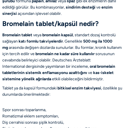
şurubu
formuna
papain
,
amilaz
veya
lipaz
gibi ek enzimlerin dahil
edildiği görülür. Bu kombinasyonlar,
sindirim desteği
ve
enzim
sinerjisi
açısından işlevsel olabilir.
Bromelain tablet/kapsül nedir?
Bromelain tablet
veya
bromelain kapsül
, standart dozaj kontrolü
sağlayan
katı formlu takviyelerdir
. Genellikle
500 mg ila 1000
mg
arasında değişen dozlarda sunulurlar. Bu formlar, kronik kullanım
için tercih edilir ve
bromelain ne kadar süre kullanılır
sorusunun
cevabında belirleyici olabilir.
Deutsches Ärzteblatt
International
dergisinde yayımlanan bir inceleme,
oral bromelain
tabletlerinin sistemik enflamasyonu azalttığını
ve
kas-iskelet
sistemine yönelik ağrılarda
etkili olabileceğini bildirmiştir.
Tablet ya da kapsül formundaki
bitkisel enzim takviyesi
, özellikle şu
durumlarda önerilmektedir:
Spor sonrası toparlanma,
Romatizmal eklem semptomları,
Diş cerrahisi sonrası şişlik kontrolü,