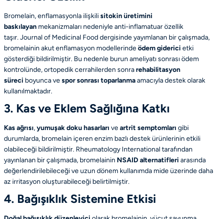
Bromelain, enflamasyonla ilişkili
sitokin üretimini
baskılayan
mekanizmaları nedeniyle anti-inflamatuar özellik
taşır.
Journal of Medicinal Food
dergisinde yayımlanan bir çalışmada,
bromelainin akut enflamasyon modellerinde
ödem giderici
etki
gösterdiği bildirilmiştir. Bu nedenle burun ameliyatı sonrası ödem
kontrolünde, ortopedik cerrahilerden sonra
rehabilitasyon
süreci
boyunca ve
spor sonrası toparlanma
amacıyla destek olarak
kullanılmaktadır.
3. Kas ve Eklem Sağlığına Katkı
Kas ağrısı
,
yumuşak doku hasarları
ve
artrit semptomları
gibi
durumlarda, bromelain içeren enzim bazlı destek ürünlerinin etkili
olabileceği bildirilmiştir.
Rheumatology International
tarafından
yayınlanan bir çalışmada, bromelainin
NSAID alternatifleri
arasında
değerlendirilebileceği ve uzun dönem kullanımda mide üzerinde daha
az irritasyon oluşturabileceği belirtilmiştir.
4. Bağışıklık Sistemine Etkisi
Doğal bağışıklık düzenleyici
olarak bromelainin, vücut savunma