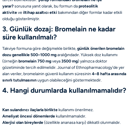
yarar?
sorusuna yanıt olarak, bu formun da
proteolitik
aktivite
ve
iltihap azaltıcı etki
bakımından diğer formlar kadar etkili
olduğu gösterilmiştir.
3. Günlük dozaj: Bromelain ne kadar
süre kullanılmalı?
Takviye formuna göre değişmekle birlikte,
günlük önerilen bromelain
dozu genellikle 500–1000 mg
aralığındadır. Yüksek doz kullanımı
(örneğin
bromelain 750 mg
veya
3500 mg
) yalnızca doktor
gözetiminde tercih edilmelidir.
Journal of Ethnopharmacology
'de yer
alan veriler, bromelainin güvenli kullanım süresinin
4–8 hafta arasında
sınırlı tutulmasının
uygun olabileceğini göstermektedir.
4. Hangi durumlarda kullanılmamalıdır?
Kan sulandırıcı ilaçlarla birlikte
kullanımı önerilmez.
Ameliyat öncesi dönemlerde
kullanılmamalıdır.
Alerjisi olan bireylerde
(özellikle ananasa karşı) dikkatli olunmalıdır.