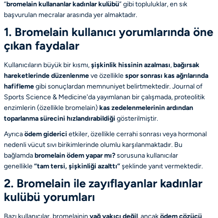
“
bromelain kullananlar kadınlar kulübü
” gibi topluluklar, en sık
başvurulan mecralar arasında yer almaktadır.
1. Bromelain kullanıcı yorumlarında öne
çıkan faydalar
Kullanıcıların büyük bir kısmı,
şişkinlik hissinin azalması
,
bağırsak
hareketlerinde düzenlenme
ve özellikle
spor sonrası kas ağrılarında
hafifleme
gibi sonuçlardan memnuniyet belirtmektedir.
Journal of
Sports Science & Medicine
'da yayımlanan bir çalışmada, proteolitik
enzimlerin (özellikle bromelain)
kas zedelenmelerinin ardından
toparlanma sürecini hızlandırabildiği
gösterilmiştir.
Ayrıca
ödem giderici
etkiler, özellikle cerrahi sonrası veya hormonal
nedenli vücut sıvı birikimlerinde olumlu karşılanmaktadır. Bu
bağlamda
bromelain ödem yapar mı?
sorusuna kullanıcılar
genellikle
“tam tersi, şişkinliği azalttı”
şeklinde yanıt vermektedir.
2. Bromelain ile zayıflayanlar kadınlar
kulübü yorumları
Bazı kullanıcılar, bromelainin
yağ yakıcı değil
, ancak
ödem çözücü