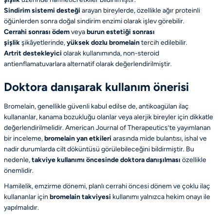
Sindirim sistemi desteği
arayan bireylerde, özellikle ağır proteinli
öğünlerden sonra
doğal sindirim enzimi
olarak işlev görebilir.
Cerrahi sonrası ödem
veya
burun estetiği sonrası
şişlik
şikâyetlerinde,
yüksek dozlu bromelain
tercih edilebilir.
Artrit destekleyici
olarak kullanımında, non-steroid
antienflamatuvarlara alternatif olarak değerlendirilmiştir.
Doktora danışarak kullanım önerisi
Bromelain, genellikle güvenli kabul edilse de,
antikoagülan ilaç
kullananlar
,
kanama bozukluğu olanlar
veya
alerjik bireyler
için dikkatle
değerlendirilmelidir.
American Journal of Therapeutics
’te yayımlanan
bir inceleme,
bromelain yan etkileri
arasında mide bulantısı, ishal ve
nadir durumlarda cilt döküntüsü görülebileceğini bildirmiştir. Bu
nedenle,
takviye kullanımı öncesinde doktora danışılması
özellikle
önemlidir.
Hamilelik, emzirme dönemi, planlı cerrahi öncesi dönem ve
çoklu ilaç
kullananlar
için
bromelain takviyesi
kullanımı yalnızca hekim onayı ile
yapılmalıdır.