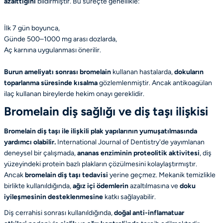
azalttığını
bildirmiştir. Bu süreçte genellikle:
İlk 7 gün boyunca,
Günde 500–1000 mg arası dozlarda,
Aç karnına uygulanması önerilir.
Burun ameliyatı sonrası bromelain
kullanan hastalarda,
dokuların
toparlanma süresinde kısalma
gözlemlenmiştir. Ancak antikoagülan
ilaç kullanan bireylerde hekim onayı gereklidir.
Bromelain diş sağlığı ve diş taşı ilişkisi
Bromelain diş taşı ile ilişkili plak yapılarının yumuşatılmasında
yardımcı olabilir.
International Journal of Dentistry
'de yayımlanan
deneysel bir çalışmada,
ananas enziminin proteolitik aktivitesi
, diş
yüzeyindeki protein bazlı plakların çözülmesini kolaylaştırmıştır.
Ancak
bromelain diş taşı tedavisi
yerine geçmez. Mekanik temizlikle
birlikte kullanıldığında,
ağız içi ödemlerin
azaltılmasına ve
doku
iyileşmesinin desteklenmesine
katkı sağlayabilir.
Diş cerrahisi sonrası kullanıldığında,
doğal anti-inflamatuar