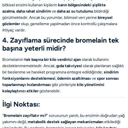
bitkisel enzimi kullanan kişilerin
karın bölgesindeki şişlikte
azalma
,
daha rahat sindirim
ve
daha az su tutulumu
bildirdiği
görülmektedir. Ancak bu yorumlar, bilimsel veri yerine
bireysel
gözlemler
olup, genelleme yapılmadan önce kontrollü çalışmalara
ihtiyaç vardır.
4. Zayıflama sürecinde bromelain tek
başına yeterli midir?
Bromelainin
tek başına bir kilo verdirici ajan
olarak kullanımı
desteklenmemektedir. Ancak,
gıda takviyesi
olarak planlanan sağlıklı
bir beslenme ve hareket programına entegre edildiğinde;
sindirim
fonksiyonlarını desteklemesi
,
ödemin azaltılması
ve
spor sonrası
toparlanmayı hızlandırması
gibi yönleriyle
kilo yönetimini
kolaylaştırıcı etkiler
gösterebilir.
İlgi Noktası:
“
Bromelain zayıflatır mı?
” sorusunun yanıtı, bu enzimin doğrudan yağ
yakımını değil,
metabolik destek sağlayan mekanizmaları
etkilediği