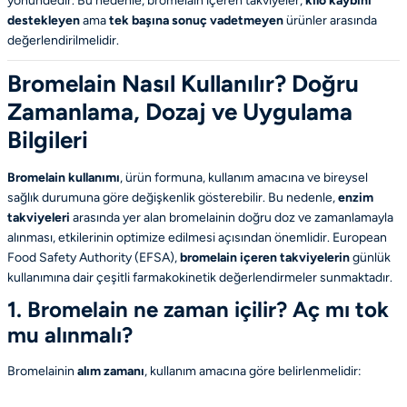
yönündedir. Bu nedenle, bromelain içeren takviyeler,
kilo kaybını
destekleyen
ama
tek başına sonuç vadetmeyen
ürünler arasında
değerlendirilmelidir.
Bromelain Nasıl Kullanılır? Doğru
Zamanlama, Dozaj ve Uygulama
Bilgileri
Bromelain kullanımı
, ürün formuna, kullanım amacına ve bireysel
sağlık durumuna göre değişkenlik gösterebilir. Bu nedenle,
enzim
takviyeleri
arasında yer alan bromelainin doğru doz ve zamanlamayla
alınması, etkilerinin optimize edilmesi açısından önemlidir.
European
Food Safety Authority
(EFSA),
bromelain içeren takviyelerin
günlük
kullanımına dair çeşitli farmakokinetik değerlendirmeler sunmaktadır.
1. Bromelain ne zaman içilir? Aç mı tok
mu alınmalı?
Bromelainin
alım zamanı
, kullanım amacına göre belirlenmelidir: