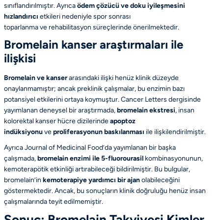
sınıflandırılmıştır. Ayrıca
ödem çözücü ve doku iyileşmesini
hızlandırıcı
etkileri nedeniyle
spor sonrası
toparlanma
ve
rehabilitasyon süreçlerinde
önerilmektedir.
Bromelain kanser araştırmaları ile
ilişkisi
Bromelain ve kanser
arasındaki ilişki henüz klinik düzeyde
onaylanmamıştır; ancak
preklinik çalışmalar
, bu enzimin bazı
potansiyel etkilerini ortaya koymuştur.
Cancer Letters
dergisinde
yayımlanan deneysel bir araştırmada,
bromelain ekstresi
, insan
kolorektal kanser hücre dizilerinde
apoptoz
indüksiyonu
ve
proliferasyonun baskılanması
ile ilişkilendirilmiştir.
Ayrıca
Journal of Medicinal Food
’da yayımlanan bir başka
çalışmada,
bromelain enzimi ile 5-fluorourasil
kombinasyonunun,
kemoterapötik etkinliği artırabileceği bildirilmiştir. Bu bulgular,
bromelain’in
kemoterapiye yardımcı bir ajan
olabileceğini
göstermektedir. Ancak, bu sonuçların klinik doğruluğu henüz insan
çalışmalarında teyit edilmemiştir.
Sonuç: Bromelain Takviyesi Kimler