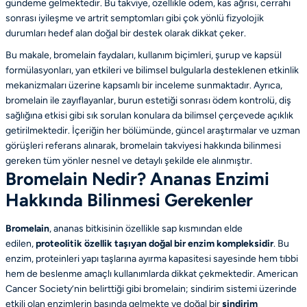
gündeme gelmektedir. Bu takviye, özellikle ödem, kas ağrısı, cerrahi
sonrası iyileşme ve artrit semptomları gibi çok yönlü fizyolojik
durumları hedef alan doğal bir destek olarak dikkat çeker.
Bu makale, bromelain faydaları, kullanım biçimleri, şurup ve kapsül
formülasyonları, yan etkileri ve bilimsel bulgularla desteklenen etkinlik
mekanizmaları üzerine kapsamlı bir inceleme sunmaktadır. Ayrıca,
bromelain ile zayıflayanlar, burun estetiği sonrası ödem kontrolü, diş
sağlığına etkisi gibi sık sorulan konulara da bilimsel çerçevede açıklık
getirilmektedir. İçeriğin her bölümünde, güncel araştırmalar ve uzman
görüşleri referans alınarak, bromelain takviyesi hakkında bilinmesi
gereken tüm yönler nesnel ve detaylı şekilde ele alınmıştır.
Bromelain Nedir? Ananas Enzimi
Hakkında Bilinmesi Gerekenler
Bromelain
, ananas bitkisinin özellikle sap kısmından elde
edilen,
proteolitik özellik taşıyan doğal bir enzim kompleksidir
. Bu
enzim, proteinleri yapı taşlarına ayırma kapasitesi sayesinde hem tıbbi
hem de beslenme amaçlı kullanımlarda dikkat çekmektedir.
American
Cancer Society
’nin belirttiği gibi bromelain; sindirim sistemi üzerinde
etkili olan enzimlerin başında gelmekte ve doğal bir
sindirim