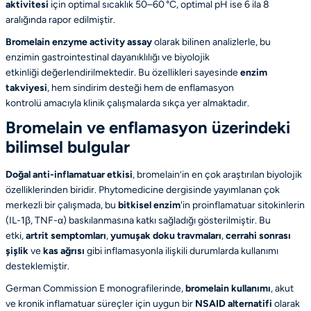
aktivitesi
için optimal sıcaklık 50–60 °C, optimal pH ise 6 ila 8
aralığında rapor edilmiştir.
Bromelain enzyme activity assay
olarak bilinen analizlerle, bu
enzimin
gastrointestinal dayanıklılığı
ve
biyolojik
etkinliği
değerlendirilmektedir. Bu özellikleri sayesinde
enzim
takviyesi
, hem
sindirim desteği
hem de
enflamasyon
kontrolü
amacıyla klinik çalışmalarda sıkça yer almaktadır.
Bromelain ve enflamasyon üzerindeki
bilimsel bulgular
Doğal anti-inflamatuar etkisi
, bromelain’in en çok araştırılan biyolojik
özelliklerinden biridir.
Phytomedicine
dergisinde yayımlanan çok
merkezli bir çalışmada, bu
bitkisel enzim
'in proinflamatuar sitokinlerin
(IL-1β, TNF-α) baskılanmasına katkı sağladığı gösterilmiştir. Bu
etki,
artrit semptomları
,
yumuşak doku travmaları
,
cerrahi sonrası
şişlik
ve
kas ağrısı
gibi inflamasyonla ilişkili durumlarda kullanımı
desteklemiştir.
German Commission E
monografilerinde,
bromelain kullanımı
,
akut
ve kronik inflamatuar süreçler
için uygun bir
NSAID alternatifi
olarak