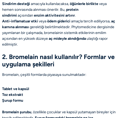
Sindirim desteği
amacıyla kullanılacaksa,
öğünlerle birlikte
veya
hemen sonrasında alınması önerilir. Bu,
protein
sindirimi
açısından
enzim aktivitesini artırır
.
Anti-inflamatuar etki
veya
ödem giderici
amaçla tercih ediliyorsa,
aç
karnına alınması
gerektiği belirtilmektedir.
Phytomedicine
dergisinde
yayımlanan bir çalışmada, bromelainin sistemik etkilerinin emilim
açısından en yüksek düzeye
aç mideyle alındığında
ulaştığı rapor
edilmiştir.
2. Bromelain nasıl kullanılır? Formlar ve
uygulama şekilleri
Bromelain, çeşitli formlarda piyasaya sunulmaktadır:
Tablet ve kapsül
Toz ekstrakt
Şurup formu
Bromelain şurubu
, özellikle çocuklar ve kapsül yutamayan bireyler için
tercih edilmektedir.
Şurup formundaki bromelain ne işe