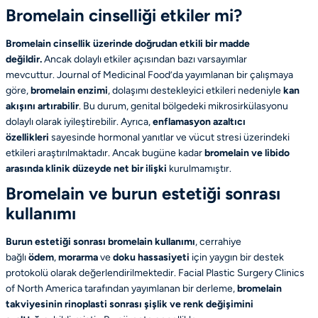
Bromelain cinselliği etkiler mi?
Bromelain cinsellik üzerinde doğrudan etkili bir madde
değildir.
Ancak dolaylı etkiler açısından bazı varsayımlar
mevcuttur.
Journal of Medicinal Food
’da yayımlanan bir çalışmaya
göre,
bromelain enzimi
, dolaşımı destekleyici etkileri nedeniyle
kan
akışını artırabilir
. Bu durum, genital bölgedeki mikrosirkülasyonu
dolaylı olarak iyileştirebilir. Ayrıca,
enflamasyon azaltıcı
özellikleri
sayesinde hormonal yanıtlar ve vücut stresi üzerindeki
etkileri araştırılmaktadır. Ancak bugüne kadar
bromelain ve libido
arasında klinik düzeyde net bir ilişki
kurulmamıştır.
Bromelain ve burun estetiği sonrası
kullanımı
Burun estetiği sonrası bromelain kullanımı
, cerrahiye
bağlı
ödem
,
morarma
ve
doku hassasiyeti
için yaygın bir destek
protokolü olarak değerlendirilmektedir.
Facial Plastic Surgery Clinics
of North America
tarafından yayımlanan bir derleme,
bromelain
takviyesinin
rinoplasti sonrası şişlik ve renk değişimini