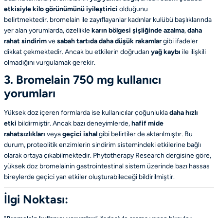
etkisiyle kilo görünümünü iyileştirici
olduğunu
belirtmektedir.
bromelain ile zayıflayanlar kadınlar kulübü
başlıklarında
yer alan yorumlarda, özellikle
karın bölgesi şişliğinde azalma
,
daha
rahat sindirim
ve
sabah tartıda daha düşük rakamlar
gibi ifadeler
dikkat çekmektedir. Ancak bu etkilerin doğrudan
yağ kaybı
ile ilişkili
olmadığını vurgulamak gerekir.
3. Bromelain 750 mg kullanıcı
yorumları
Yüksek doz içeren formlarda ise kullanıcılar çoğunlukla
daha hızlı
etki
bildirmiştir. Ancak bazı deneyimlerde,
hafif mide
rahatsızlıkları
veya
geçici ishal
gibi belirtiler de aktarılmıştır. Bu
durum, proteolitik enzimlerin sindirim sistemindeki etkilerine bağlı
olarak ortaya çıkabilmektedir.
Phytotherapy Research
dergisine göre,
yüksek doz bromelainin gastrointestinal sistem üzerinde bazı hassas
bireylerde geçici yan etkiler oluşturabileceği bildirilmiştir.
İlgi Noktası: