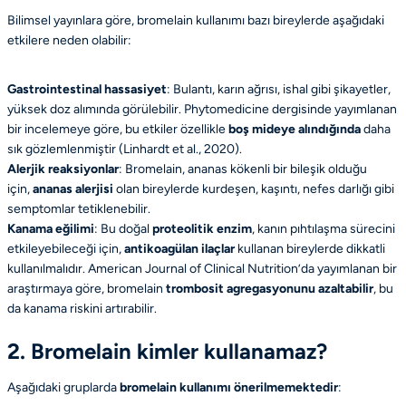
Bilimsel yayınlara göre, bromelain kullanımı bazı bireylerde aşağıdaki
etkilere neden olabilir:
Gastrointestinal hassasiyet
: Bulantı, karın ağrısı, ishal gibi şikayetler,
yüksek doz alımında görülebilir.
Phytomedicine
dergisinde yayımlanan
bir incelemeye göre, bu etkiler özellikle
boş mideye alındığında
daha
sık gözlemlenmiştir (Linhardt et al., 2020).
Alerjik reaksiyonlar
: Bromelain, ananas kökenli bir bileşik olduğu
için,
ananas alerjisi
olan bireylerde kurdeşen, kaşıntı, nefes darlığı gibi
semptomlar tetiklenebilir.
Kanama eğilimi
: Bu doğal
proteolitik enzim
, kanın pıhtılaşma sürecini
etkileyebileceği için,
antikoagülan ilaçlar
kullanan bireylerde dikkatli
kullanılmalıdır.
American Journal of Clinical Nutrition
’da yayımlanan bir
araştırmaya göre, bromelain
trombosit agregasyonunu azaltabilir
, bu
da kanama riskini artırabilir.
2. Bromelain kimler kullanamaz?
Aşağıdaki gruplarda
bromelain kullanımı önerilmemektedir
: