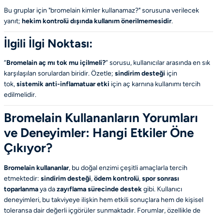
Bu gruplar için "bromelain kimler kullanamaz?" sorusuna verilecek
yanıt;
hekim kontrolü dışında kullanım önerilmemesidir
.
İlgili İlgi Noktası:
“
Bromelain aç mı tok mu içilmeli?
” sorusu, kullanıcılar arasında en sık
karşılaşılan sorulardan biridir. Özetle;
sindirim desteği
için
tok,
sistemik anti-inflamatuar etki
için aç karnına kullanımı tercih
edilmelidir.
Bromelain Kullananların Yorumları
ve Deneyimler: Hangi Etkiler Öne
Çıkıyor?
Bromelain kullananlar
, bu doğal enzimi çeşitli amaçlarla tercih
etmektedir:
sindirim desteği
,
ödem kontrolü
,
spor sonrası
toparlanma
ya da
zayıflama sürecinde destek
gibi. Kullanıcı
deneyimleri, bu takviyeye ilişkin hem etkili sonuçlara hem de kişisel
toleransa dair değerli içgörüler sunmaktadır. Forumlar, özellikle de