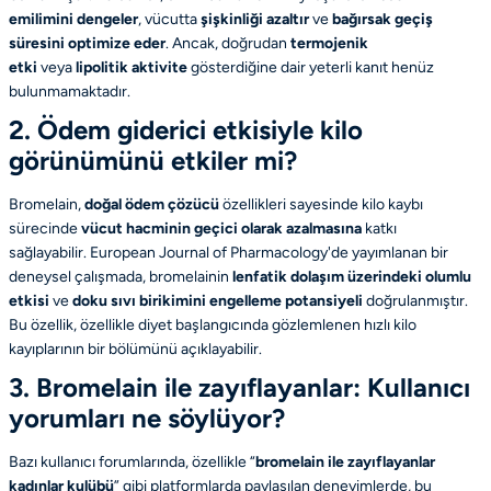
emilimini dengeler
, vücutta
şişkinliği azaltır
ve
bağırsak geçiş
süresini optimize eder
. Ancak, doğrudan
termojenik
etki
veya
lipolitik aktivite
gösterdiğine dair yeterli kanıt henüz
bulunmamaktadır.
2. Ödem giderici etkisiyle kilo
görünümünü etkiler mi?
Bromelain,
doğal ödem çözücü
özellikleri sayesinde kilo kaybı
sürecinde
vücut hacminin geçici olarak azalmasına
katkı
sağlayabilir.
European Journal of Pharmacology
'de yayımlanan bir
deneysel çalışmada, bromelainin
lenfatik dolaşım üzerindeki olumlu
etkisi
ve
doku sıvı birikimini engelleme potansiyeli
doğrulanmıştır.
Bu özellik, özellikle diyet başlangıcında gözlemlenen hızlı kilo
kayıplarının bir bölümünü açıklayabilir.
3. Bromelain ile zayıflayanlar: Kullanıcı
yorumları ne söylüyor?
Bazı kullanıcı forumlarında, özellikle “
bromelain ile zayıflayanlar
kadınlar kulübü
” gibi platformlarda paylaşılan deneyimlerde, bu