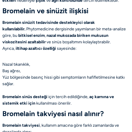
etkileri
nedeniyle
şişlik
ve
ağrı kontrolünde
tercih edilmektedir.
Bromelain ve sinüzit ilişkisi
Bromelain sinüzit tedavisinde destekleyici olarak
kullanılabilir.
Phytomedicine
dergisinde yayımlanan bir meta-analize
göre, bu
bitkisel enzim
,
nazal mukozada biriken mukusun
viskozitesini azaltabilir
ve sinüs boşaltımını kolaylaştırabilir.
Ayrıca,
iltihap azaltıcı özelliği
sayesinde:
Nazal tıkanıklık,
Baş ağrısı,
Yüz bölgesinde basınç hissi gibi semptomların hafifletilmesine katkı
sağlar.
Bromelain sinüs desteği
için tercih edildiğinde,
aç karnına ve
sistemik etki için
kullanılması önerilir.
Bromelain takviyesi nasıl alınır?
Bromelain takviyesi
, kullanım amacına göre farklı zamanlarda ve
dozajlarda alınır: