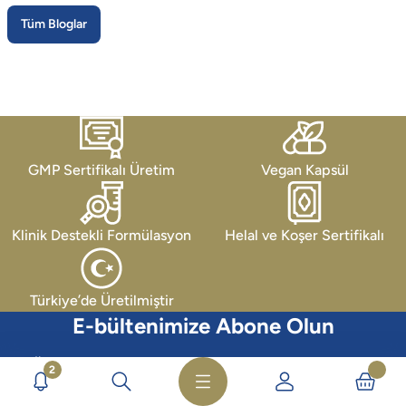
Tüm Bloglar
GMP Sertifikalı Üretim
Vegan Kapsül
Klinik Destekli Formülasyon
Helal ve Koşer Sertifikalı
Türkiye’de Üretilmiştir
E-bültenimize Abone Olun
Özel indirim ve kampanyalardan ilk sizin haberiniz olsun.
2