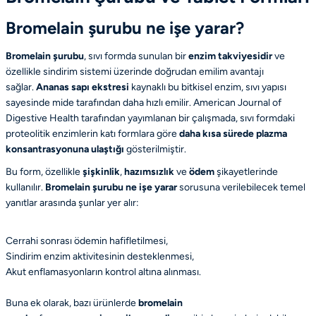
Bromelain şurubu ne işe yarar?
Bromelain şurubu
, sıvı formda sunulan bir
enzim takviyesidir
ve
özellikle sindirim sistemi üzerinde doğrudan emilim avantajı
sağlar.
Ananas sapı ekstresi
kaynaklı bu bitkisel enzim, sıvı yapısı
sayesinde mide tarafından daha hızlı emilir.
American Journal of
Digestive Health
tarafından yayımlanan bir çalışmada, sıvı formdaki
proteolitik enzimlerin katı formlara göre
daha kısa sürede plazma
konsantrasyonuna ulaştığı
gösterilmiştir.
Bu form, özellikle
şişkinlik
,
hazımsızlık
ve
ödem
şikayetlerinde
kullanılır.
Bromelain şurubu ne işe yarar
sorusuna verilebilecek temel
yanıtlar arasında şunlar yer alır:
Cerrahi sonrası ödemin hafifletilmesi,
Sindirim enzim aktivitesinin desteklenmesi,
Akut enflamasyonların kontrol altına alınması.
Buna ek olarak, bazı ürünlerde
bromelain