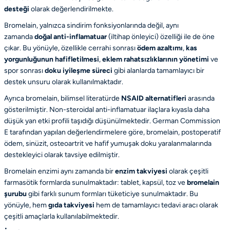
desteği
olarak değerlendirilmekte.
Bromelain, yalnızca sindirim fonksiyonlarında değil, aynı
zamanda
doğal anti-inflamatuar
(iltihap önleyici) özelliği ile de öne
çıkar. Bu yönüyle, özellikle cerrahi sonrası
ödem azaltımı
,
kas
yorgunluğunun hafifletilmesi
,
eklem rahatsızlıklarının yönetimi
ve
spor sonrası
doku iyileşme süreci
gibi alanlarda tamamlayıcı bir
destek unsuru olarak kullanılmaktadır.
Ayrıca bromelain, bilimsel literatürde
NSAID alternatifleri
arasında
gösterilmiştir. Non-steroidal anti-inflamatuar ilaçlara kıyasla daha
düşük yan etki profili taşıdığı düşünülmektedir.
German Commission
E
tarafından yapılan değerlendirmelere göre, bromelain, postoperatif
ödem, sinüzit, osteoartrit ve hafif yumuşak doku yaralanmalarında
destekleyici olarak tavsiye edilmiştir.
Bromelain enzimi aynı zamanda bir
enzim takviyesi
olarak çeşitli
farmasötik formlarda sunulmaktadır: tablet, kapsül, toz ve
bromelain
şurubu
gibi farklı sunum formları tüketiciye sunulmaktadır. Bu
yönüyle, hem
gıda takviyesi
hem de tamamlayıcı tedavi aracı olarak
çeşitli amaçlarla kullanılabilmektedir.