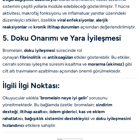
sistemini çeşitli yollarla modüle edebileceği gösterilmiştir. T hücre
aktivitesi, makrofaj fonksiyonu ve inflamatuar yanıtlar üzerindeki
düzenleyici etkileri, özellikle
viral enfeksiyonlar
,
alerjik
reaksiyonlar
ve
kronik iltihap durumları
açısından değerlendirilmiştir.
5. Doku Onarımı ve Yara İyileşmesi
Bromelain,
doku iyileşmesi
sürecinde rol
oynayan
fibrinolitik
ve
antikoagülan
etkiler gösterebilir. Bu etkiler,
cerrahi sonrası iyileşme süresini kısaltma ve
morarma (ekimoz)
gibi
cilt altı travmaların azaltılması açısından önemli görülmektedir.
İlgili İlgi Noktası:
Okuyucular sıklıkla "
bromelain neye iyi gelir
" sorusunu
yöneltmektedir. Bu bağlamda özetle: bromelain;
sindirim
desteği
,
iltihap azaltıcı
,
ödem giderici
,
kas ve eklem
rahatlatıcı
,
bağışıklık sistemini destekleyici
ve
doku iyileşmesini
hızlandırıcı
etkilere sahiptir.