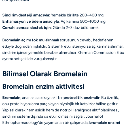
Sindirim desteği amacıyla
: Yemekle birlikte 200–400 mg,
Enflamasyon ve ödem amacıyla
: Aç karnına 500–1000 mg,
Cerrahi sonrası destek için
: Günde 2–3 doz bölünerek.
Bromelain aç mı tok mu alınmalı
sorusunun cevabı, hedeflenen
etkiyle doğrudan ilişkilidir. Sistemik etki isteniyorsa aç karnına alınmalı,
sindirim içinse yemekle beraber alınmalıdır.
German Commission E
bu
ayrımı net şekilde vurgulamıştır.
Bilimsel Olarak Bromelain
Bromelain enzim aktivitesi
Bromelain
,
ananas sapı
kaynaklı bir
proteolitik enzimdir
. Bu özellik,
onu protein yapılarını parçalayan biyolojik bir katalizör hâline getirir.
Yapısal olarak hem asidik hem de nötr pH aralığında aktif olabilmesi,
sindirim sistemi dışında da etkili olmasını sağlar.
Journal of
Ethnopharmacology
'de yayımlanan bir çalışmada,
bromelain enzimi