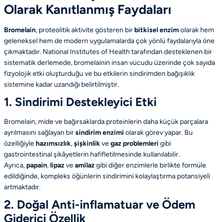
Olarak Kanıtlanmış Faydaları
Bromelain
, proteolitik aktivite gösteren bir
bitkisel enzim
olarak hem
geleneksel hem de modern uygulamalarda çok yönlü faydalarıyla öne
çıkmaktadır.
National Institutes of Health
tarafından desteklenen bir
sistematik derlemede, bromelainin insan vücudu üzerinde çok sayıda
fizyolojik etki oluşturduğu ve bu etkilerin sindirimden bağışıklık
sistemine kadar uzandığı belirtilmiştir.
1. Sindirimi Destekleyici Etki
Bromelain, mide ve bağırsaklarda proteinlerin daha küçük parçalara
ayrılmasını sağlayan bir
sindirim enzimi
olarak görev yapar. Bu
özelliğiyle
hazımsızlık
,
şişkinlik
ve
gaz problemleri
gibi
gastrointestinal şikâyetlerin hafifletilmesinde kullanılabilir.
Ayrıca,
papain
,
lipaz
ve
amilaz
gibi diğer enzimlerle birlikte formüle
edildiğinde, kompleks öğünlerin sindirimini kolaylaştırma potansiyeli
artmaktadır.
2. Doğal Anti-inflamatuar ve Ödem
Giderici Özellik