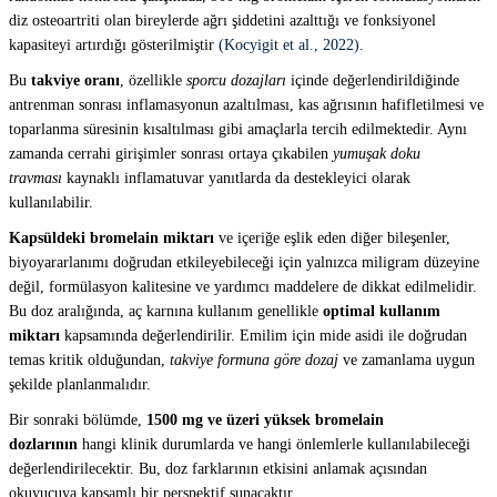
diz osteoartriti olan bireylerde ağrı şiddetini azalttığı ve fonksiyonel
kapasiteyi artırdığı gösterilmiştir
(Kocyigit et al., 2022)
.
Bu
takviye oranı
, özellikle
sporcu dozajları
içinde değerlendirildiğinde
antrenman sonrası inflamasyonun azaltılması, kas ağrısının hafifletilmesi ve
toparlanma süresinin kısaltılması gibi amaçlarla tercih edilmektedir. Aynı
zamanda cerrahi girişimler sonrası ortaya çıkabilen
yumuşak doku
travması
kaynaklı inflamatuvar yanıtlarda da destekleyici olarak
kullanılabilir.
Kapsüldeki bromelain miktarı
ve içeriğe eşlik eden diğer bileşenler,
biyoyararlanımı doğrudan etkileyebileceği için yalnızca miligram düzeyine
değil, formülasyon kalitesine ve yardımcı maddelere de dikkat edilmelidir.
Bu doz aralığında, aç karnına kullanım genellikle
optimal kullanım
miktarı
kapsamında değerlendirilir. Emilim için mide asidi ile doğrudan
temas kritik olduğundan,
takviye formuna göre dozaj
ve zamanlama uygun
şekilde planlanmalıdır.
Bir sonraki bölümde,
1500 mg ve üzeri yüksek bromelain
dozlarının
hangi klinik durumlarda ve hangi önlemlerle kullanılabileceği
değerlendirilecektir. Bu, doz farklarının etkisini anlamak açısından
okuyucuya kapsamlı bir perspektif sunacaktır.