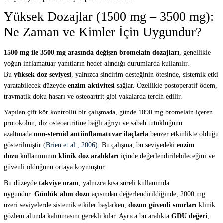
Yüksek Dozajlar (1500 mg – 3500 mg):
Ne Zaman ve Kimler İçin Uygundur?
1500 mg ile 3500 mg arasında değişen bromelain dozajları
, genellikle
yoğun inflamatuar yanıtların hedef alındığı durumlarda kullanılır.
Bu
yüksek doz seviyesi
, yalnızca sindirim desteğinin ötesinde, sistemik etki
yaratabilecek düzeyde
enzim aktivitesi
sağlar. Özellikle postoperatif ödem,
travmatik doku hasarı ve osteoartrit gibi vakalarda tercih edilir.
Yapılan çift kör kontrollü bir çalışmada, günde 1890 mg bromelain içeren
protokolün, diz osteoartritine bağlı ağrıyı ve sabah tutukluğunu
azaltmada
non-steroid antiinflamatuvar ilaçlarla
benzer etkinlikte olduğu
gösterilmiştir
(Brien et al., 2006)
. Bu çalışma, bu seviyedeki
enzim
dozu
kullanımının
klinik doz aralıkları
içinde değerlendirilebileceğini ve
güvenli olduğunu ortaya koymuştur.
Bu düzeyde
takviye oranı
, yalnızca kısa süreli kullanımda
uygundur.
Günlük alım dozu
açısından değerlendirildiğinde, 2000 mg
üzeri seviyelerde sistemik etkiler başlarken,
dozun güvenli sınırları
klinik
gözlem altında kalınmasını gerekli kılar. Ayrıca bu aralıkta
GDU değeri
,