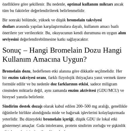
özelliklere göre şekillenir. Bu nedenle,
optimal kullanım miktarı
ancak
tüm bu faktörler değerlendirilerek belirlenmelidir.
Bir sonraki bölümde, yüksek ve düşük
bromelain takviyesi
dozları
arasında yapılan karşılaştırmalara dayalı, kullanım amacı bazlı
önerilere yer verilecektir. Bu, okuyucunun kendi durumuna en uygun
alım
seviyesini
değerlendirebilmesine katkı sağlayacaktır.
Sonuç – Hangi Bromelain Dozu Hangi
Kullanım Amacına Uygun?
Bromelain dozu
, hedeflenen etki alanına göre dikkatle seçilmelidir. Her
bir
enzim takviyesi oranı
, farklı fizyolojik ihtiyaçlara yanıt vermek üzere
formüle edilir ve bu nedenle
doz farklarının etkisi
, sadece miligram
cinsinden miktarla değil, aynı zamanda
enzim aktivitesi
(GDU/MCU) ve
bireysel yanıtla belirlenir.
Sindirim destek dozajı
olarak kabul edilen 200–500 mg aralığı, genellikle
öğünlerle birlikte alındığında mide ve bağırsak işlevlerini kolaylaştırmada
yeterlidir. Bu düzeydeki
bromelain içeriği
, düşük GDU ile lokal etki
göstermeyi amaçlar. Gıda intoleransı, protein sindirim zorluğu ve şişkinlik