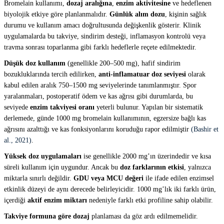
Bromelain kullanımı,
dozaj aralığına
,
enzim aktivitesine
ve hedeflenen
biyolojik etkiye göre planlanmalıdır.
Günlük alım dozu
, kişinin sağlık
durumu ve kullanım amacı doğrultusunda değişkenlik gösterir. Klinik
uygulamalarda bu takviye, sindirim desteği, inflamasyon kontrolü veya
travma sonrası toparlanma gibi farklı hedeflerle reçete edilmektedir.
Düşük doz kullanım
(genellikle 200–500 mg), hafif sindirim
bozukluklarında tercih edilirken,
anti-inflamatuar doz seviyesi
olarak
kabul edilen aralık 750–1500 mg seviyelerinde tanımlanmıştır. Spor
yaralanmaları, postoperatif ödem ve kas ağrısı gibi durumlarda, bu
seviyede
enzim takviyesi oranı
yeterli bulunur. Yapılan bir sistematik
derlemede, günde 1000 mg bromelain kullanımının, egzersize bağlı kas
ağrısını azalttığı ve kas fonksiyonlarını koruduğu rapor edilmiştir
(Bashir et
al., 2021)
.
Yüksek doz uygulamaları
ise genellikle 2000 mg’ın üzerindedir ve kısa
süreli kullanım için uygundur. Ancak bu
doz farklarının etkisi
, yalnızca
miktarla sınırlı değildir.
GDU veya MCU değeri
ile ifade edilen enzimsel
etkinlik düzeyi de aynı derecede belirleyicidir. 1000 mg’lık iki farklı ürün,
içerdiği
aktif enzim miktarı
nedeniyle farklı etki profiline sahip olabilir.
Takviye formuna göre dozaj
planlaması da göz ardı edilmemelidir.