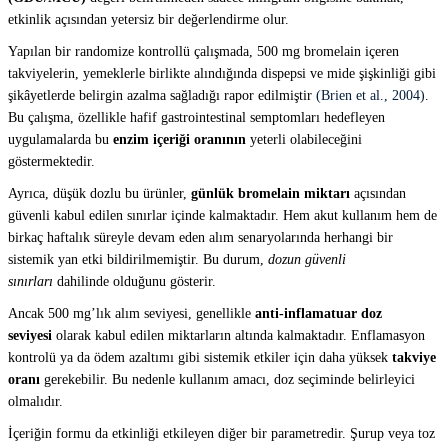
etkinlik açısından yetersiz bir değerlendirme olur.
Yapılan bir randomize kontrollü çalışmada, 500 mg bromelain içeren
takviyelerin, yemeklerle birlikte alındığında dispepsi ve mide şişkinliği gibi
şikâyetlerde belirgin azalma sağladığı rapor edilmiştir
(Brien et al., 2004)
.
Bu çalışma, özellikle hafif gastrointestinal semptomları hedefleyen
uygulamalarda bu
enzim içeriği oranının
yeterli olabileceğini
göstermektedir.
Ayrıca, düşük dozlu bu ürünler,
günlük bromelain miktarı
açısından
güvenli kabul edilen sınırlar içinde kalmaktadır. Hem akut kullanım hem de
birkaç haftalık süreyle devam eden alım senaryolarında herhangi bir
sistemik yan etki bildirilmemiştir. Bu durum,
dozun güvenli
sınırları
dahilinde olduğunu gösterir.
Ancak 500 mg’lık alım seviyesi, genellikle
anti-inflamatuar doz
seviyesi
olarak kabul edilen miktarların altında kalmaktadır. Enflamasyon
kontrolü ya da ödem azaltımı gibi sistemik etkiler için daha yüksek
takviye
oranı
gerekebilir. Bu nedenle kullanım amacı, doz seçiminde belirleyici
olmalıdır.
İçeriğin formu da etkinliği etkileyen diğer bir parametredir. Şurup veya toz