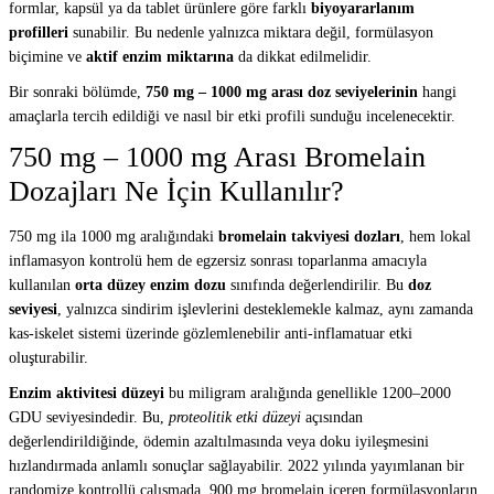
formlar, kapsül ya da tablet ürünlere göre farklı
biyoyararlanım
profilleri
sunabilir. Bu nedenle yalnızca miktara değil, formülasyon
biçimine ve
aktif enzim miktarına
da dikkat edilmelidir.
Bir sonraki bölümde,
750 mg – 1000 mg arası doz seviyelerinin
hangi
amaçlarla tercih edildiği ve nasıl bir etki profili sunduğu incelenecektir.
750 mg – 1000 mg Arası Bromelain
Dozajları Ne İçin Kullanılır?
750 mg ila 1000 mg aralığındaki
bromelain takviyesi dozları
, hem lokal
inflamasyon kontrolü hem de egzersiz sonrası toparlanma amacıyla
kullanılan
orta düzey enzim dozu
sınıfında değerlendirilir. Bu
doz
seviyesi
, yalnızca sindirim işlevlerini desteklemekle kalmaz, aynı zamanda
kas-iskelet sistemi üzerinde gözlemlenebilir anti-inflamatuar etki
oluşturabilir.
Enzim aktivitesi düzeyi
bu miligram aralığında genellikle 1200–2000
GDU seviyesindedir. Bu,
proteolitik etki düzeyi
açısından
değerlendirildiğinde, ödemin azaltılmasında veya doku iyileşmesini
hızlandırmada anlamlı sonuçlar sağlayabilir. 2022 yılında yayımlanan bir
randomize kontrollü çalışmada, 900 mg bromelain içeren formülasyonların