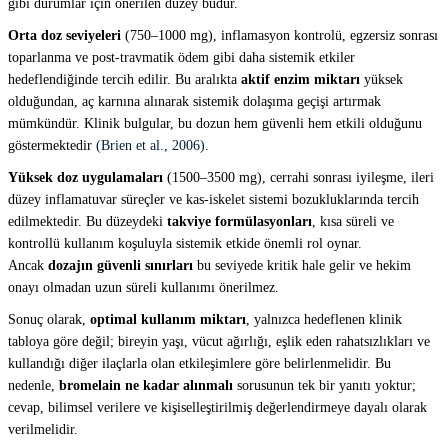
gibi durumlar için önerilen düzey budur.
Orta doz seviyeleri
(750–1000 mg), inflamasyon kontrolü, egzersiz sonrası
toparlanma ve post-travmatik ödem gibi daha sistemik etkiler
hedeflendiğinde tercih edilir. Bu aralıkta
aktif enzim miktarı
yüksek
olduğundan, aç karnına alınarak sistemik dolaşıma geçişi artırmak
mümkündür. Klinik bulgular, bu dozun hem güvenli hem etkili olduğunu
göstermektedir
(Brien et al., 2006)
.
Yüksek doz uygulamaları
(1500–3500 mg), cerrahi sonrası iyileşme, ileri
düzey inflamatuvar süreçler ve kas-iskelet sistemi bozukluklarında tercih
edilmektedir. Bu düzeydeki
takviye formülasyonları
, kısa süreli ve
kontrollü kullanım koşuluyla sistemik etkide önemli rol oynar.
Ancak
dozajın güvenli sınırları
bu seviyede kritik hale gelir ve hekim
onayı olmadan uzun süreli kullanımı önerilmez.
Sonuç olarak,
optimal kullanım miktarı
, yalnızca hedeflenen klinik
tabloya göre değil; bireyin yaşı, vücut ağırlığı, eşlik eden rahatsızlıkları ve
kullandığı diğer ilaçlarla olan etkileşimlere göre belirlenmelidir. Bu
nedenle,
bromelain ne kadar alınmalı
sorusunun tek bir yanıtı yoktur;
cevap, bilimsel verilere ve kişiselleştirilmiş değerlendirmeye dayalı olarak
verilmelidir.