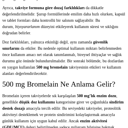
Ayrıca,
takviye formuna göre dozaj farklılıkları
da dikkatle
değerlendirilmelidir. Şurup formüllerinde emilim daha hızlı olurken, kapsül
ve tablet formları daha kontrollü bir salınım sağlayabilir. Bu
durum,
biyoyararlanım
düzeyini etkileyerek kullanım süresi ve sıklığını
doğrudan belirler.
Doz farklılıkları, yalnızca etkinliği değil, aynı zamanda
güvenlik
sınırlarını
da etkiler. Bu nedenle optimal kullanım miktarı belirlenmeden
önce kullanım amacı net olarak tanımlanmalı, bireysel ihtiyaçlar ve sağlık
durumu göz önünde bulundurulmalıdır. Bir sonraki bölümde, bu dozlardan
en yaygın kullanılan
500 mg bromelain
takviyesinin etkileri ve kullanım
alanları değerlendirilecektir.
500 mg Bromelain Ne Anlama Gelir?
Bromelain içeren takviyelerde sık karşılaşılan
500 mg’lık enzim dozu
,
genellikle
düşük doz kullanımı
kategorisine girer ve çoğunlukla
sindirim
destek dozajı
amacıyla tercih edilir. Bu seviyedeki takviyeler, proteolitik
aktiviteyi desteklemek ve protein sindirimini kolaylaştırmak amacıyla
günlük kullanım için uygun kabul edilir. Ancak
enzim aktivitesi
(GDU/MCU)
değeri belirtilmeden sadece miligram bilgisine bakmak,