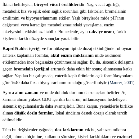
İkinci belirleyici,
bireysel vücut özellikleri
dir. Yaş, vücut ağırlığı,
metabolik hız ve eşlik eden sağlık sorunları gibi faktörler, bromelainin
emilimini ve biyoyararlanımını etkiler. Yaşlı bireylerde mide pH’ının
değişmesi veya karaciğer metabolizmasındaki yavaşlama, enzim
takviyesinin etkisini azaltabilir. Bu nedenle, aynı
takviye oranı
, farklı
kişilerde farklı düzeyde sonuçlar yaratabilir.
Kapsül/tablet içeriği
ve formülasyon tipi de dozaj etkinliğinde rol oynar.
Enterik kaplamalı formlar,
aktif enzim miktarının
mide asidinden
etkilenmeden ince bağırsakta çözünmesini sağlar. Bu da, sistemik dolaşıma
geçen
bromelain içeriğini
artırarak daha etkin bir sonuç alınmasına katkı
sağlar. Yapılan bir çalışmada, enterik kaplı ürünlerin açık formülasyonlara
göre %40 daha fazla biyoyararlanım sunduğu gösterilmiştir
(Maurer, 2001)
.
Ayrıca
alım zamanı
ve mide doluluk durumu da sonuçları belirler. Aç
karnına alınan yüksek GDU içerikli bir ürün, inflamasyonu hedefleyen
sistemik uygulamalarda daha avantajlıdır. Buna karşın, yemeklerle birlikte
alınan
düşük dozlu formlar
, lokal sindirim destek dozajı olarak tercih
edilmelidir.
Tüm bu değişkenler ışığında,
doz farklarının etkisi
, yalnızca miktara
değil; alınma biçimine, kullanım süresine, kişisel farklılıklara ve enzimsel