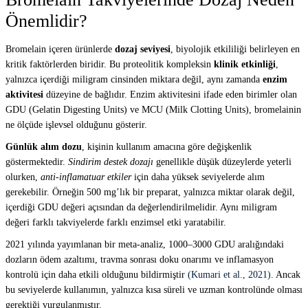
Önemlidir?
Bromelain içeren ürünlerde
dozaj seviyesi
, biyolojik etkililiği belirleyen en
kritik faktörlerden biridir. Bu proteolitik kompleksin
klinik etkinliği
,
yalnızca içerdiği miligram cinsinden miktara değil, aynı zamanda
enzim
aktivitesi
düzeyine de bağlıdır. Enzim aktivitesini ifade eden birimler olan
GDU (Gelatin Digesting Units) ve MCU (Milk Clotting Units), bromelainin
ne ölçüde işlevsel olduğunu gösterir.
Günlük alım dozu
, kişinin kullanım amacına göre değişkenlik
göstermektedir.
Sindirim destek dozajı
genellikle düşük düzeylerde yeterli
olurken,
anti-inflamatuar etkiler
için daha yüksek seviyelerde alım
gerekebilir. Örneğin 500 mg’lık bir preparat, yalnızca miktar olarak değil,
içerdiği GDU değeri açısından da değerlendirilmelidir. Aynı miligram
değeri farklı takviyelerde farklı enzimsel etki yaratabilir.
2021 yılında yayımlanan bir meta-analiz, 1000–3000 GDU aralığındaki
dozların ödem azaltımı, travma sonrası doku onarımı ve inflamasyon
kontrolü için daha etkili olduğunu bildirmiştir
(Kumari et al., 2021)
. Ancak
bu seviyelerde kullanımın, yalnızca kısa süreli ve uzman kontrolünde olması
gerektiği vurgulanmıştır.