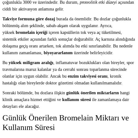
çoğunlukla 3000 ve üzerindedir. Bu durum,
proteolitik etki düzeyi
açısından
ciddi bir aktivasyon anlamına gelir.
Takviye formuna göre dozaj
burada da önemlidir. Bu dozlar çoğunlukla
bölünmüş alım şeklinde, sabah-akşam olarak uygulanır. Ayrıca,
yüksek
bromelain içeriği
içeren kapsüllerin tok veya aç tüketilmesi,
sistemik etkiler açısından farklı sonuçlar doğurabilir. Aç karnına alındığında
dolaşıma geçiş oranı artarken, tok alımda bu etki sınırlanabilir. Bu nedenle
kullanım zamanlaması,
biyoyararlanım
üzerinde belirleyicidir.
Bu
yüksek miligram aralığı
, inflamatuvar bozuklukları olan bireyler, spor
travmalarına maruz kalanlar ya da cerrahi sonrası toparlanma sürecinde
olanlar için uygun olabilir. Ancak bu
enzim takviyesi oranı
, kronik
hastalığı olan bireylerde doktor gözetimi olmadan kullanılmamalıdır.
Sonraki bölümde, bu dozlara ilişkin
günlük önerilen miktarların
hangi
klinik amaçlara hizmet ettiğini ve
kullanım süresi
ile zamanlamaya dair
detayları ele alacağız.
Günlük Önerilen Bromelain Miktarı ve
Kullanım Süresi