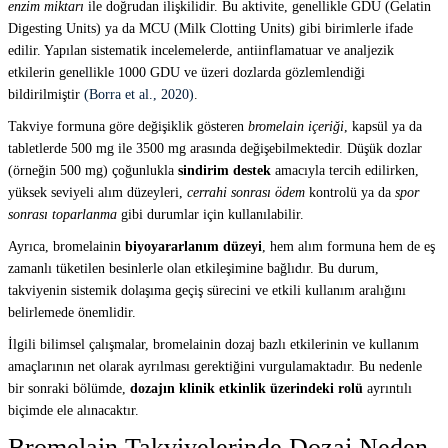
enzim miktarı
ile doğrudan ilişkilidir. Bu aktivite, genellikle GDU (Gelatin
Digesting Units) ya da MCU (Milk Clotting Units) gibi birimlerle ifade
edilir. Yapılan sistematik incelemelerde, antiinflamatuar ve analjezik
etkilerin genellikle 1000 GDU ve üzeri dozlarda gözlemlendiği
bildirilmiştir
(Borra et al., 2020)
.
Takviye formuna göre değişiklik gösteren
bromelain içeriği
, kapsül ya da
tabletlerde 500 mg ile 3500 mg arasında değişebilmektedir. Düşük dozlar
(örneğin 500 mg) çoğunlukla
sindirim destek
amacıyla tercih edilirken,
yüksek seviyeli alım düzeyleri,
cerrahi sonrası ödem
kontrolü ya da
spor
sonrası toparlanma
gibi durumlar için kullanılabilir.
Ayrıca, bromelainin
biyoyararlanım düzeyi
, hem alım formuna hem de eş
zamanlı tüketilen besinlerle olan etkileşimine bağlıdır. Bu durum,
takviyenin sistemik dolaşıma geçiş sürecini ve etkili kullanım aralığını
belirlemede önemlidir.
İlgili bilimsel çalışmalar, bromelainin dozaj bazlı etkilerinin ve kullanım
amaçlarının net olarak ayrılması gerektiğini vurgulamaktadır. Bu nedenle
bir sonraki bölümde,
dozajın klinik etkinlik üzerindeki rolü
ayrıntılı
biçimde ele alınacaktır.
Bromelain Takviyelerinde Dozaj Neden