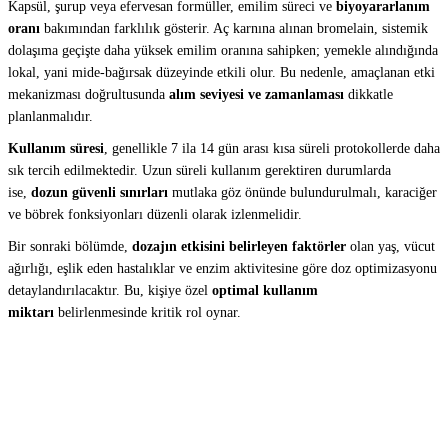
Kapsül, şurup veya efervesan formüller, emilim süreci ve
biyoyararlanım
oranı
bakımından farklılık gösterir. Aç karnına alınan bromelain, sistemik
dolaşıma geçişte daha yüksek emilim oranına sahipken; yemekle alındığında
lokal, yani mide-bağırsak düzeyinde etkili olur. Bu nedenle, amaçlanan etki
mekanizması doğrultusunda
alım seviyesi ve zamanlaması
dikkatle
planlanmalıdır.
Kullanım süresi
, genellikle 7 ila 14 gün arası kısa süreli protokollerde daha
sık tercih edilmektedir. Uzun süreli kullanım gerektiren durumlarda
ise,
dozun güvenli sınırları
mutlaka göz önünde bulundurulmalı, karaciğer
ve böbrek fonksiyonları düzenli olarak izlenmelidir.
Bir sonraki bölümde,
dozajın etkisini belirleyen faktörler
olan yaş, vücut
ağırlığı, eşlik eden hastalıklar ve enzim aktivitesine göre doz optimizasyonu
detaylandırılacaktır. Bu, kişiye özel
optimal kullanım
miktarı
belirlenmesinde kritik rol oynar.