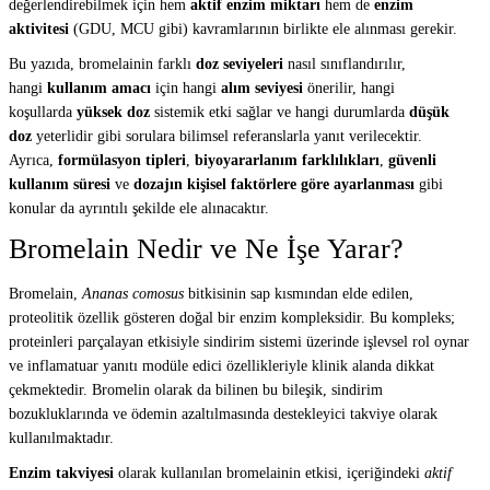
değerlendirebilmek için hem
aktif enzim miktarı
hem de
enzim
aktivitesi
(GDU, MCU gibi) kavramlarının birlikte ele alınması gerekir.
Bu yazıda, bromelainin farklı
doz seviyeleri
nasıl sınıflandırılır,
hangi
kullanım amacı
için hangi
alım seviyesi
önerilir, hangi
koşullarda
yüksek doz
sistemik etki sağlar ve hangi durumlarda
düşük
doz
yeterlidir gibi sorulara bilimsel referanslarla yanıt verilecektir.
Ayrıca,
formülasyon tipleri
,
biyoyararlanım farklılıkları
,
güvenli
kullanım süresi
ve
dozajın kişisel faktörlere göre ayarlanması
gibi
konular da ayrıntılı şekilde ele alınacaktır.
Bromelain Nedir ve Ne İşe Yarar?
Bromelain,
Ananas comosus
bitkisinin sap kısmından elde edilen,
proteolitik özellik gösteren doğal bir enzim kompleksidir. Bu kompleks;
proteinleri parçalayan etkisiyle sindirim sistemi üzerinde işlevsel rol oynar
ve inflamatuar yanıtı modüle edici özellikleriyle klinik alanda dikkat
çekmektedir. Bromelin olarak da bilinen bu bileşik, sindirim
bozukluklarında ve ödemin azaltılmasında destekleyici takviye olarak
kullanılmaktadır.
Enzim takviyesi
olarak kullanılan bromelainin etkisi, içeriğindeki
aktif