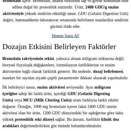
bromelain
içerir. Bromelain, ananas bitkisinin sap ve gövde kısmından elde
edilen doğal bir proteolitik enzimdir. Ürün,
2400 GDU/g enzim
aktivitesiyle
yüksek sindirim etkinliği sunar. GDU (Gelatin Digestion Unit)
değeri, hammaddenin laboratuvar ortamında belirlenen standardize sindirim
gücünü ifade eder.
Hemen Satın Al!
Dozajın Etkisini Belirleyen Faktörler
Bromelain takviyesinin etkisi
, yalnızca alınan miligram miktarına değil;
bireysel fizyolojik değişkenlere, formülasyon özelliklerine ve enzim
aktivitesine bağlı olarak farklılık gösterir. Bu nedenle,
dozaj belirlemesi
,
standart bir sayıdan ziyade çeşitli parametreler dikkate alınarak yapılmalıdır.
İlk belirleyici unsur,
enzim aktivitesi
seviyesidir. Aynı
miligram
içeriğine
sahip iki farklı ürün, içerdiği
GDU (Gelatin Digesting
Units)
veya
MCU (Milk Clotting Units)
oranı farklıysa farklı etkiler
doğurur. Örneğin, 1000 mg bromelain içeren fakat 2400 GDU enzim
aktivitesi olan bir ürün, 1200 GDU düzeyindeki bir eşdeğerine göre daha
yüksek
proteolitik etki düzeyi
sağlar. Bu durum, özellikle
klinik doz
aralıkları
değerlendirilirken göz önünde bulundurulmalıdır.