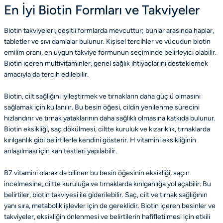
En İyi Biotin Formları ve Takviyeler
Biotin takviyeleri, çeşitli formlarda mevcuttur; bunlar arasında haplar,
tabletler ve sıvı damlalar bulunur. Kişisel tercihler ve vücudun biotin
emilim oranı, en uygun takviye formunun seçiminde belirleyici olabilir.
Biotin içeren multivitaminler, genel sağlık ihtiyaçlarını desteklemek
amacıyla da tercih edilebilir.
Biotin, cilt sağlığını iyileştirmek ve tırnakların daha güçlü olmasını
sağlamak için kullanılır. Bu besin öğesi, cildin yenilenme sürecini
hızlandırır ve tırnak yataklarının daha sağlıklı olmasına katkıda bulunur.
Biotin eksikliği, saç dökülmesi, ciltte kuruluk ve kızarıklık, tırnaklarda
kırılganlık gibi belirtilerle kendini gösterir. H vitamini eksikliğinin
anlaşılması için kan testleri yapılabilir.
B7 vitamini olarak da bilinen bu besin öğesinin eksikliği, saçın
incelmesine, ciltte kuruluğa ve tırnaklarda kırılganlığa yol açabilir. Bu
belirtiler, biotin takviyesi ile giderilebilir. Saç, cilt ve tırnak sağlığının
yanı sıra, metabolik işlevler için de gereklidir. Biotin içeren besinler ve
takviyeler, eksikliğin önlenmesi ve belirtilerin hafifletilmesi için etkili