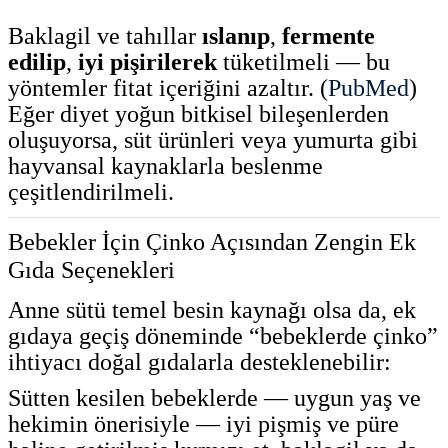
Baklagil ve tahıllar
ıslanıp
,
fermente
edilip
,
iyi pişirilerek
tüketilmeli — bu
yöntemler fitat içeriğini azaltır. (
PubMed
)
Eğer diyet yoğun bitkisel bileşenlerden
oluşuyorsa, süt ürünleri veya yumurta gibi
hayvansal kaynaklarla beslenme
çeşitlendirilmeli.
Bebekler İçin Çinko Açısından Zengin Ek
Gıda Seçenekleri
Anne sütü temel besin kaynağı olsa da, ek
gıdaya geçiş döneminde “bebeklerde çinko”
ihtiyacı doğal gıdalarla desteklenebilir:
Sütten kesilen bebeklerde — uygun yaş ve
hekimin önerisiyle — iyi pişmiş ve püre