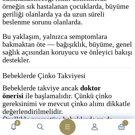
örneğin sık hastalanan çocuklarda, büyüme
geriliği olanlarda ya da uzun süreli
beslenme sorunu olanlarda.
Bu yaklaşım, yalnızca semptomlara
bakmaktan öte — bağışıklık, büyüme, genel
sağlık açısından koruyucu ve önleyici bakışı
destekler.
Bebeklerde Çinko Takviyesi
Bebeklerde takviye ancak
doktor
önerisi
ile başlamalıdır. Çünkü çinko
gereksinimi ve mevcut çinko alımı dikkatle
değerlendirilmelidir.
Özellikle prematüre bebeklerde ya da
2
yeterli anne sütü/alımı olmayan bebeklerde,
oral takviyeler ya da parenteral beslenme