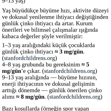
9–13 yaş)
Yaş büyüdükçe büyüme hızı, aktivite düzeyi
ve dokusal yenilenme ihtiyacı değiştiğinden
günlük çinko ihtiyacı da artar. Kurum
önerileri ve bilimsel çalışmalar ışığında
kabaca değerler şöyle verilmiştir:
1–3 yaş aralığındaki küçük çocuklarda
günlük çinko ihtiyacı
≈ 3 mg/gün
.
(
stanfordchildrens.org
)
4–8 yaş grubunda bu gereksinim
≈ 5
mg/gün
’e çıkar. (
stanfordchildrens.org
)
9–13 yaş aralığında — büyüme hızının,
enerji ihtiyacının ve dokusal gelişimin
arttığı dönemde — günlük önerilen çinko
alımı
≈ 8 mg/gün
. (
stanfordchildrens.org
)
Bazı koşullarda (örneğin spor yapan