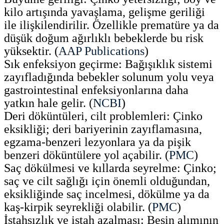
kilo artışında yavaşlama, gelişme geriliği
ile ilişkilendirilir. Özellikle prematüre ya da
düşük doğum ağırlıklı bebeklerde bu risk
yüksektir. (
AAP Publications
)
Sık enfeksiyon geçirme: Bağışıklık sistemi
zayıfladığında bebekler solunum yolu veya
gastrointestinal enfeksiyonlarına daha
yatkın hale gelir. (
NCBI
)
Deri döküntüleri, cilt problemleri: Çinko
eksikliği; deri bariyerinin zayıflamasına,
egzama-benzeri lezyonlara ya da pişik
benzeri döküntülere yol açabilir. (
PMC
)
Saç dökülmesi ve kıllarda seyrelme: Çinko;
saç ve cilt sağlığı için önemli olduğundan,
eksikliğinde saç incelmesi, dökülme ya da
kaş-kirpik seyrekliği olabilir. (
PMC
)
İştahsızlık ve iştah azalması: Besin alımının