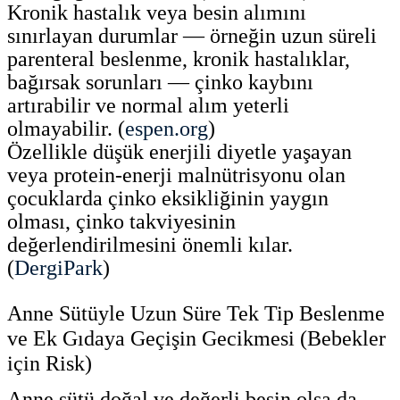
Kronik hastalık veya besin alımını
sınırlayan durumlar — örneğin uzun süreli
parenteral beslenme, kronik hastalıklar,
bağırsak sorunları — çinko kaybını
artırabilir ve normal alım yeterli
olmayabilir. (
espen.org
)
Özellikle düşük enerjili diyetle yaşayan
veya protein-enerji malnütrisyonu olan
çocuklarda çinko eksikliğinin yaygın
olması, çinko takviyesinin
değerlendirilmesini önemli kılar.
(
DergiPark
)
Anne Sütüyle Uzun Süre Tek Tip Beslenme
ve Ek Gıdaya Geçişin Gecikmesi (Bebekler
için Risk)
Anne sütü doğal ve değerli besin olsa da —