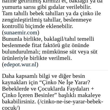
haline getirilmiş kırmızı et, baklagil ya da
yumurta sarısı gibi gıdalar verilebilir.
Tam tahıllı bebek tahılları ya da çinko ile
zenginleştirilmiş tahıllar, beslenmeye
kontrollü biçimde eklenebilir.
(
sunaemir.com
)
Bununla birlikte, baklagil/tahıl temelli
beslenmede fitat faktörü göz önünde
bulundurulmalı; mümkünse süt veya süt
ürünleriyle birlikte verilmeli.
(
edepot.wur.nl
)
Daha kapsamlı bilgi ve diğer besin
kaynakları için “Çinko Ne İşe Yarar?
Bebeklerde ve Çocuklarda Faydaları +
Çinko İçeren Besinler” başlıklı makaleye
bakabilirsiniz. (/cinko-ne-ise-yarar-bebek-
cocuk/)