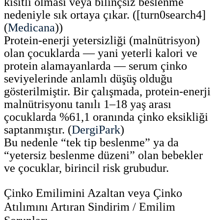
kısıtlı olması veya bilinçsiz beslenme
nedeniyle sık ortaya çıkar. ([turn0search4]
(
Medicana
))
Protein-enerji yetersizliği (malnütrisyon)
olan çocuklarda — yani yeterli kalori ve
protein alamayanlarda — serum çinko
seviyelerinde anlamlı düşüş olduğu
gösterilmiştir. Bir çalışmada, protein-enerji
malnütrisyonu tanılı 1–18 yaş arası
çocuklarda %61,1 oranında çinko eksikliği
saptanmıştır. (
DergiPark
)
Bu nedenle “tek tip beslenme” ya da
“yetersiz beslenme düzeni” olan bebekler
ve çocuklar, birincil risk grubudur.
Çinko Emilimini Azaltan veya Çinko
Atılımını Artıran Sindirim / Emilim