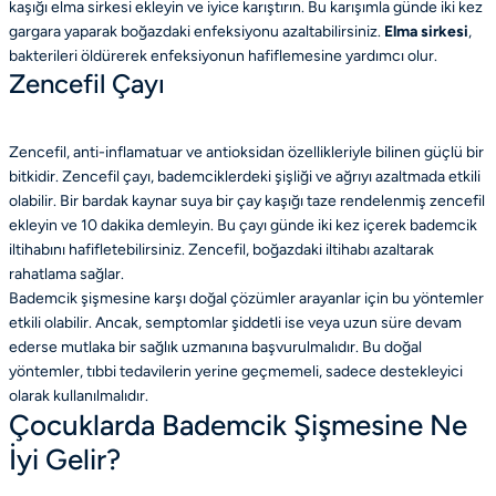
kaşığı elma sirkesi ekleyin ve iyice karıştırın. Bu karışımla günde iki kez
gargara yaparak boğazdaki enfeksiyonu azaltabilirsiniz.
Elma sirkesi
,
bakterileri öldürerek enfeksiyonun hafiflemesine yardımcı olur.
Zencefil Çayı
Zencefil, anti-inflamatuar ve antioksidan özellikleriyle bilinen güçlü bir
bitkidir. Zencefil çayı, bademciklerdeki şişliği ve ağrıyı azaltmada etkili
olabilir. Bir bardak kaynar suya bir çay kaşığı taze rendelenmiş zencefil
ekleyin ve 10 dakika demleyin. Bu çayı günde iki kez içerek bademcik
iltihabını hafifletebilirsiniz. Zencefil, boğazdaki iltihabı azaltarak
rahatlama sağlar.
Bademcik şişmesine karşı doğal çözümler arayanlar için bu yöntemler
etkili olabilir. Ancak, semptomlar şiddetli ise veya uzun süre devam
ederse mutlaka bir sağlık uzmanına başvurulmalıdır. Bu doğal
yöntemler, tıbbi tedavilerin yerine geçmemeli, sadece destekleyici
olarak kullanılmalıdır.
Çocuklarda Bademcik Şişmesine Ne
İyi Gelir?