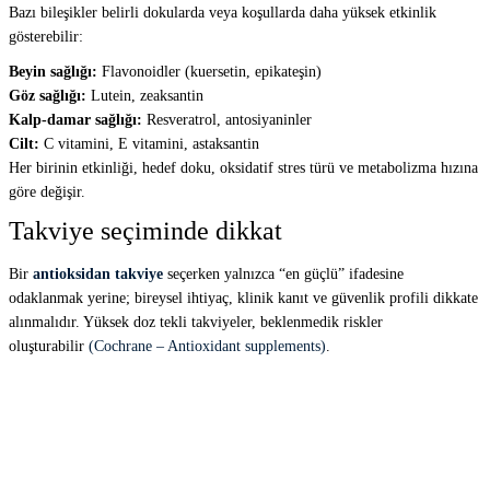
Bazı bileşikler belirli dokularda veya koşullarda daha yüksek etkinlik
gösterebilir:
Beyin sağlığı:
Flavonoidler (kuersetin, epikateşin)
Göz sağlığı:
Lutein, zeaksantin
Kalp-damar sağlığı:
Resveratrol, antosiyaninler
Cilt:
C vitamini, E vitamini, astaksantin
Her birinin etkinliği, hedef doku, oksidatif stres türü ve metabolizma hızına
göre değişir.
Takviye seçiminde dikkat
Bir
antioksidan takviye
seçerken yalnızca “en güçlü” ifadesine
odaklanmak yerine; bireysel ihtiyaç, klinik kanıt ve güvenlik profili dikkate
alınmalıdır. Yüksek doz tekli takviyeler, beklenmedik riskler
oluşturabilir
(Cochrane – Antioxidant supplements)
.