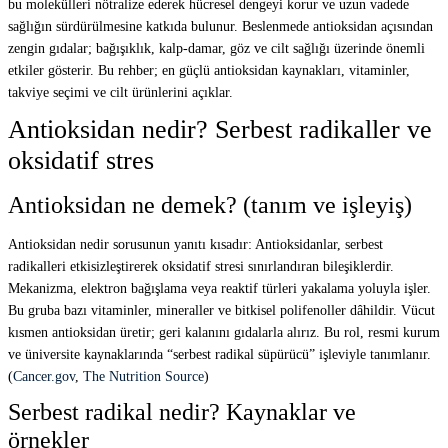
bu molekülleri nötralize ederek hücresel dengeyi korur ve uzun vadede
sağlığın sürdürülmesine katkıda bulunur. Beslenmede antioksidan açısından
zengin gıdalar; bağışıklık, kalp-damar, göz ve cilt sağlığı üzerinde önemli
etkiler gösterir. Bu rehber; en güçlü antioksidan kaynakları, vitaminler,
takviye seçimi ve cilt ürünlerini açıklar.
Antioksidan nedir? Serbest radikaller ve
oksidatif stres
Antioksidan ne demek? (tanım ve işleyiş)
Antioksidan nedir sorusunun yanıtı kısadır: Antioksidanlar, serbest
radikalleri etkisizleştirerek oksidatif stresi sınırlandıran bileşiklerdir.
Mekanizma, elektron bağışlama veya reaktif türleri yakalama yoluyla işler.
Bu gruba bazı vitaminler, mineraller ve bitkisel polifenoller dâhildir. Vücut
kısmen antioksidan üretir; geri kalanını gıdalarla alırız. Bu rol, resmi kurum
ve üniversite kaynaklarında “serbest radikal süpürücü” işleviyle tanımlanır.
(
Cancer.gov
,
The Nutrition Source
)
Serbest radikal nedir? Kaynaklar ve
örnekler