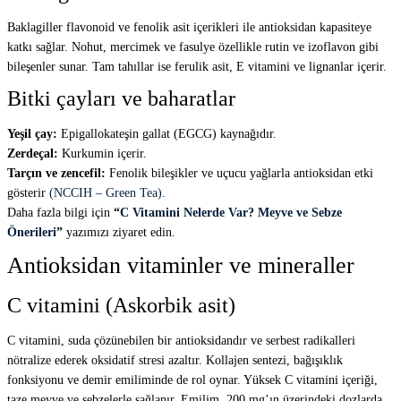
Baklagiller flavonoid ve fenolik asit içerikleri ile antioksidan kapasiteye
katkı sağlar. Nohut, mercimek ve fasulye özellikle rutin ve izoflavon gibi
bileşenler sunar. Tam tahıllar ise ferulik asit, E vitamini ve lignanlar içerir.
Bitki çayları ve baharatlar
Yeşil çay:
Epigallokateşin gallat (EGCG) kaynağıdır.
Zerdeçal:
Kurkumin içerir.
Tarçın ve zencefil:
Fenolik bileşikler ve uçucu yağlarla antioksidan etki
gösterir
(NCCIH – Green Tea)
.
Daha fazla bilgi için
“
C Vitamini Nelerde Var? Meyve ve Sebze
Önerileri
”
yazımızı ziyaret edin.
Antioksidan vitaminler ve mineraller
C vitamini (Askorbik asit)
C vitamini, suda çözünebilen bir antioksidandır ve serbest radikalleri
nötralize ederek oksidatif stresi azaltır. Kollajen sentezi, bağışıklık
fonksiyonu ve demir emiliminde de rol oynar. Yüksek C vitamini içeriği,
taze meyve ve sebzelerle sağlanır. Emilim, 200 mg’ın üzerindeki dozlarda