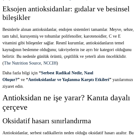
Eksojen antioksidanlar: gıdalar ve besinsel
bileşikler
Besinlerle alınan antioksidanlar, endojen sistemleri tamamlar. Meyve, sebze,
tam tahıl, kuruyemiş ve tohumlar polifenoller, karotenoidler, C ve E
vitamini gibi bileşenler sağlar. Resmî kurumlar, antioksidanların temel
kaynağının beslenme olduğunu; takviyelerin ise ayrı bir kategori olduğunu
belirtir. Bu nedenle günlük örüntü, çeşitlilik ve yeterli alım önceliklidir.
(
The Nutrition Source
,
NCCIH
)
Daha fazla bilgi için
“
Serbest Radikal Nedir, Nasıl
Oluşur?
”
ve
“
Antioksidanlar ve Yaşlanma Karşıtı Etkileri
”
yazılarımızı
ziyaret edin.
Antioksidan ne işe yarar? Kanıta dayalı
çerçeve
Oksidatif hasarı sınırlandırma
Antioksidanlar, serbest radikallerin neden olduğu oksidatif hasarı azaltır. Bu