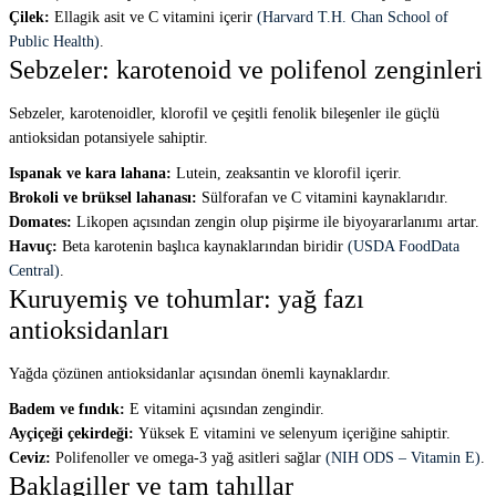
Çilek:
Ellagik asit ve C vitamini içerir
(Harvard T.H. Chan School of
Public Health)
.
Sebzeler: karotenoid ve polifenol zenginleri
Sebzeler, karotenoidler, klorofil ve çeşitli fenolik bileşenler ile güçlü
antioksidan potansiyele sahiptir.
Ispanak ve kara lahana:
Lutein, zeaksantin ve klorofil içerir.
Brokoli ve brüksel lahanası:
Sülforafan ve C vitamini kaynaklarıdır.
Domates:
Likopen açısından zengin olup pişirme ile biyoyararlanımı artar.
Havuç:
Beta karotenin başlıca kaynaklarından biridir
(USDA FoodData
Central)
.
Kuruyemiş ve tohumlar: yağ fazı
antioksidanları
Yağda çözünen antioksidanlar açısından önemli kaynaklardır.
Badem ve fındık:
E vitamini açısından zengindir.
Ayçiçeği çekirdeği:
Yüksek E vitamini ve selenyum içeriğine sahiptir.
Ceviz:
Polifenoller ve omega-3 yağ asitleri sağlar
(NIH ODS – Vitamin E)
.
Baklagiller ve tam tahıllar