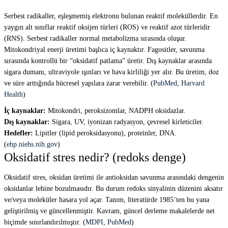
Serbest radikaller, eşleşmemiş elektronu bulunan reaktif moleküllerdir. En
yaygın alt sınıflar reaktif oksijen türleri (ROS) ve reaktif azot türleridir
(RNS). Serbest radikaller normal metabolizma sırasında oluşur.
Mitokondriyal enerji üretimi başlıca iç kaynaktır. Fagositler, savunma
sırasında kontrollü bir “oksidatif patlama” üretir. Dış kaynaklar arasında
sigara dumanı, ultraviyole ışınları ve hava kirliliği yer alır. Bu üretim, doz
ve süre arttığında hücresel yapılara zarar verebilir. (
PubMed
,
Harvard
Health
)
İç kaynaklar:
Mitokondri, peroksizomlar, NADPH oksidazlar.
Dış kaynaklar:
Sigara, UV, iyonizan radyasyon, çevresel kirleticiler.
Hedefler:
Lipitler (lipid peroksidasyonu), proteinler, DNA.
(
ehp.niehs.nih.gov
)
Oksidatif stres nedir? (redoks denge)
Oksidatif stres, oksidan üretimi ile antioksidan savunma arasındaki dengenin
oksidanlar lehine bozulmasıdır. Bu durum redoks sinyalinin düzenini aksatır
ve/veya moleküler hasara yol açar. Tanım, literatürde 1985’ten bu yana
geliştirilmiş ve güncellenmiştir. Kavram, güncel derleme makalelerde net
biçimde sınırlandırılmıştır. (
MDPI
,
PubMed
)