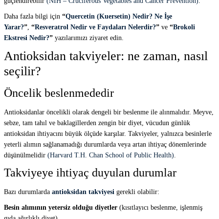
güçlendirebilir
(NIH – Cruciferous Vegetables and Cancer Prevention)
.
Daha fazla bilgi için
“
Quercetin (Kuersetin) Nedir? Ne İşe
Yarar?
”
,
“
Resveratrol Nedir ve Faydaları Nelerdir?
”
ve
“
Brokoli
Ekstresi Nedir?
”
yazılarımızı ziyaret edin.
Antioksidan takviyeler: ne zaman, nasıl
seçilir?
Öncelik beslenmededir
Antioksidanlar öncelikli olarak dengeli bir beslenme ile alınmalıdır. Meyve,
sebze, tam tahıl ve baklagillerden zengin bir diyet, vücudun günlük
antioksidan ihtiyacını büyük ölçüde karşılar. Takviyeler, yalnızca besinlerle
yeterli alımın sağlanamadığı durumlarda veya artan ihtiyaç dönemlerinde
düşünülmelidir
(Harvard T.H. Chan School of Public Health)
.
Takviyeye ihtiyaç duyulan durumlar
Bazı durumlarda
antioksidan takviyesi
gerekli olabilir:
Besin alımının yetersiz olduğu diyetler
(kısıtlayıcı beslenme, işlenmiş
gıda ağırlıklı diyet)