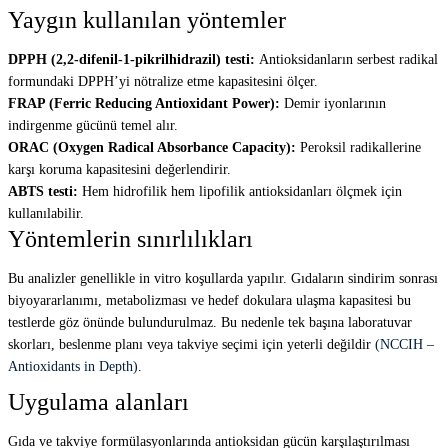
Yaygın kullanılan yöntemler
DPPH (2,2-difenil-1-pikrilhidrazil) testi:
Antioksidanların serbest radikal
formundaki DPPH’yi nötralize etme kapasitesini ölçer.
FRAP (Ferric Reducing Antioxidant Power):
Demir iyonlarının
indirgenme gücünü temel alır.
ORAC (Oxygen Radical Absorbance Capacity):
Peroksil radikallerine
karşı koruma kapasitesini değerlendirir.
ABTS testi:
Hem hidrofilik hem lipofilik antioksidanları ölçmek için
kullanılabilir.
Yöntemlerin sınırlılıkları
Bu analizler genellikle in vitro koşullarda yapılır. Gıdaların sindirim sonrası
biyoyararlanımı, metabolizması ve hedef dokulara ulaşma kapasitesi bu
testlerde göz önünde bulundurulmaz. Bu nedenle tek başına laboratuvar
skorları, beslenme planı veya takviye seçimi için yeterli değildir
(NCCIH –
Antioxidants in Depth)
.
Uygulama alanları
Gıda ve takviye formülasyonlarında antioksidan gücün karşılaştırılması