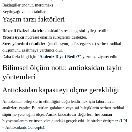
Baklagiller (nohut, mercimek)
Zeytinyağı ve tam tahıllar
Yaşam tarzı faktörleri
Düzenli fiziksel aktivite
oksidatif stres dengesini iyileştirebilir.
Yeterli uyku
hücresel onarım süreçlerini destekler.
Stres yönetimi teknikleri
(meditasyon, nefes egzersizi) serbest radikal
oluşumunu azaltmaya yardımcı olur.
Daha fazla bilgi için
“
Akdeniz Diyeti Nedir?
”
yazımızı ziyaret edin.
Bilimsel ölçüm notu: antioksidan tayin
yöntemleri
Antioksidan kapasiteyi ölçme gerekliliği
Antioksidan bileşiklerin etkinliğini değerlendirmek için laboratuvar
analizleri yapılır. Bu testler, gıdaların veya saf bileşiklerin serbest radikal
süpürme yeteneğini ölçer. Ancak laboratuvar değerleri, her zaman
biyoyararlanım ve insan vücudundaki gerçek etki ile birebir örtüşmez
(LPI
– Antioxidants Concepts)
.