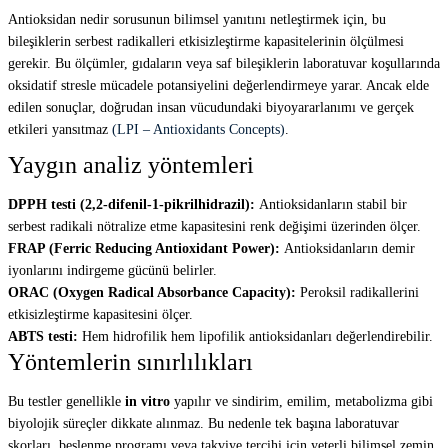
Antioksidan nedir sorusunun bilimsel yanıtını netleştirmek için, bu
bileşiklerin serbest radikalleri etkisizleştirme kapasitelerinin ölçülmesi
gerekir. Bu ölçümler, gıdaların veya saf bileşiklerin laboratuvar koşullarında
oksidatif stresle mücadele potansiyelini değerlendirmeye yarar. Ancak elde
edilen sonuçlar, doğrudan insan vücudundaki biyoyararlanımı ve gerçek
etkileri yansıtmaz
(LPI – Antioxidants Concepts)
.
Yaygın analiz yöntemleri
DPPH testi (2,2-difenil-1-pikrilhidrazil):
Antioksidanların stabil bir
serbest radikali nötralize etme kapasitesini renk değişimi üzerinden ölçer.
FRAP (Ferric Reducing Antioxidant Power):
Antioksidanların demir
iyonlarını indirgeme gücünü belirler.
ORAC (Oxygen Radical Absorbance Capacity):
Peroksil radikallerini
etkisizleştirme kapasitesini ölçer.
ABTS testi:
Hem hidrofilik hem lipofilik antioksidanları değerlendirebilir.
Yöntemlerin sınırlılıkları
Bu testler genellikle
in vitro
yapılır ve sindirim, emilim, metabolizma gibi
biyolojik süreçler dikkate alınmaz. Bu nedenle tek başına laboratuvar
skorları, beslenme programı veya takviye tercihi için yeterli bilimsel zemin