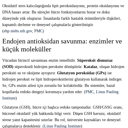
Oksidatif stres kalıcılaştığında lipit peroksidasyonu, protein oksidasyonu ve
DNA hasarı artar. Bu süreçler hücre fonksiyonlarını bozar ve doku
düzeyinde yük oluşturur. İnsanlarda farklı hastalık örüntüleriyle ilişkileri,
kapsamlı derleme ve deneysel çalışmalarla gösterilmiştir.
(
ehp.niehs.nih.gov
,
PMC
)
Endojen antioksidan savunma: enzimler ve
küçük moleküller
Vücudun birincil savunması enzim temellidir.
Süperoksit dismutaz
(SOD)
süperoksidi hidrojen peroksite dönüştürür.
Katalaz
, oluşan hidrojen
peroksiti su ve oksijene ayrıştırır.
Glutatyon peroksidaz (GPx)
ise
hidrojen peroksit ve lipit hidroperoksitlerini glutatyon kullanarak indirger.
Se, GPx enzim ailesi için zorunlu bir kofaktördür. Bu sistemler, bazal
koşullarda redoks dengeyi korumaya yardım eder. (
PMC
,
Linus Pauling
Institute
)
Glutatyon (GSH), hücre içi başlıca redoks tamponudur. GSH/GSSG oranı,
hücresel oksidatif yük hakkında bilgi verir. Düşen GSH havuzu, oksidatif
strese yanıt kapasitesini sınırlar. Bu rol; üniversite kaynakları ve deneysel
çalışmalarca desteklenir. (
Linus Pauling Institute
)