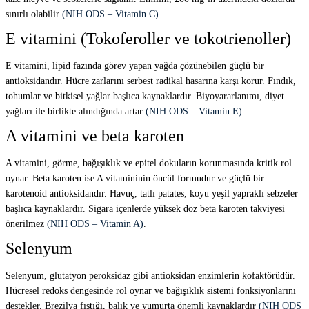
sınırlı olabilir
(NIH ODS – Vitamin C)
.
E vitamini (Tokoferoller ve tokotrienoller)
E vitamini, lipid fazında görev yapan yağda çözünebilen güçlü bir
antioksidandır. Hücre zarlarını serbest radikal hasarına karşı korur. Fındık,
tohumlar ve bitkisel yağlar başlıca kaynaklardır. Biyoyararlanımı, diyet
yağları ile birlikte alındığında artar
(NIH ODS – Vitamin E)
.
A vitamini ve beta karoten
A vitamini, görme, bağışıklık ve epitel dokuların korunmasında kritik rol
oynar. Beta karoten ise A vitamininin öncül formudur ve güçlü bir
karotenoid antioksidandır. Havuç, tatlı patates, koyu yeşil yapraklı sebzeler
başlıca kaynaklardır. Sigara içenlerde yüksek doz beta karoten takviyesi
önerilmez
(NIH ODS – Vitamin A)
.
Selenyum
Selenyum, glutatyon peroksidaz gibi antioksidan enzimlerin kofaktörüdür.
Hücresel redoks dengesinde rol oynar ve bağışıklık sistemi fonksiyonlarını
destekler. Brezilya fıstığı, balık ve yumurta önemli kaynaklardır
(NIH ODS