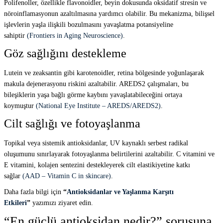
Polifenoller, özellikle flavonoidler, beyin dokusunda oksidatif stresin ve
nöroinflamasyonun azaltılmasına yardımcı olabilir. Bu mekanizma, bilişsel
işlevlerin yaşla ilişkili bozulmasını yavaşlatma potansiyeline
sahiptir
(Frontiers in Aging Neuroscience)
.
Göz sağlığını destekleme
Lutein ve zeaksantin gibi karotenoidler, retina bölgesinde yoğunlaşarak
makula dejenerasyonu riskini azaltabilir. AREDS2 çalışmaları, bu
bileşiklerin yaşa bağlı görme kaybını yavaşlatabileceğini ortaya
koymuştur
(National Eye Institute – AREDS/AREDS2)
.
Cilt sağlığı ve fotoyaşlanma
Topikal veya sistemik antioksidanlar, UV kaynaklı serbest radikal
oluşumunu sınırlayarak fotoyaşlanma belirtilerini azaltabilir. C vitamini ve
E vitamini, kolajen sentezini destekleyerek cilt elastikiyetine katkı
sağlar
(AAD – Vitamin C in skincare)
.
Daha fazla bilgi için
“
Antioksidanlar ve Yaşlanma Karşıtı
Etkileri
”
yazımızı ziyaret edin.
“En güçlü antioksidan nedir?” sorusuna