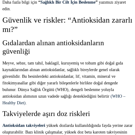
Daha fazla bilgi için
“
Sağlıklı Bir Cilt İçin Beslenme
”
yazımızı ziyaret
edin.
Güvenlik ve riskler: “Antioksidan zararlı
mı?”
Gıdalardan alınan antioksidanların
güvenliği
Meyve, sebze, tam tahıl, baklagil, kuruyemiş ve tohum gibi doğal gıda
kaynaklarından alınan antioksidanlar, sağlıklı bireylerde genel olarak
güvenlidir. Bu besinlerdeki antioksidanlar, lif, vitamin, mineral ve
fitokimyasallar gibi diğer yararlı bileşenlerle birlikte doğal dengede
bulunur. Dünya Sağlık Örgütü (WHO), dengeli beslenme yoluyla
antioksidan alımının uzun vadede sağlığı desteklediğini belirtir
(WHO –
Healthy Diet)
.
Takviyelerde aşırı doz riskleri
Antioksidan takviyeleri
yüksek dozlarda kullanıldığında fayda yerine zarar
oluşturabilir. Bazı klinik çalışmalar, yüksek doz beta karoten takviyesinin