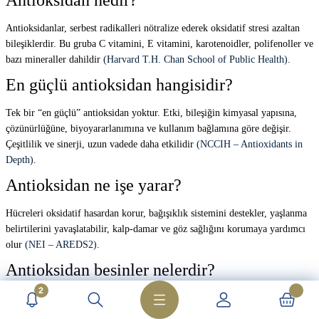
Antioksidan nedir?
Antioksidanlar, serbest radikalleri nötralize ederek oksidatif stresi azaltan
bileşiklerdir. Bu gruba C vitamini, E vitamini, karotenoidler, polifenoller ve
bazı mineraller dahildir
(Harvard T.H. Chan School of Public Health)
.
En güçlü antioksidan hangisidir?
Tek bir “en güçlü” antioksidan yoktur. Etki, bileşiğin kimyasal yapısına,
çözünürlüğüne, biyoyararlanımına ve kullanım bağlamına göre değişir.
Çeşitlilik ve sinerji, uzun vadede daha etkilidir
(NCCIH – Antioxidants in
Depth)
.
Antioksidan ne işe yarar?
Hücreleri oksidatif hasardan korur, bağışıklık sistemini destekler, yaşlanma
belirtilerini yavaşlatabilir, kalp-damar ve göz sağlığını korumaya yardımcı
olur
(NEI – AREDS2)
.
Antioksidan besinler nelerdir?
2
Yaban mersini, nar, üzüm, ıspanak, brokoli, domates, havuç, ceviz, badem,
yeşil çay gibi gıdalar başlıca kaynaklardır.