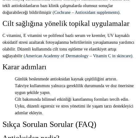
tekli antioksidanların bazı klinik çalışmalarda olumsuz sonuçlar
doğurabileceği bildirilmiştir
(Cochrane – Antioxidant supplements)
.
Cilt sağlığına yönelik topikal uygulamalar
C vitamini, E vitamini ve polifenol bazlı serum ve kremler, UV kaynaklı
oksidatif stresi azaltarak fotoyaşlanma belirtilerinin yavaşlamasına yardımcı
olabilir. Düzenli kullanımda cilt tonu eşitleme ve elastikiyet artışı
sağlayabilir
(American Academy of Dermatology – Vitamin C in skincare)
.
Karar adımları
Günlük beslenmede antioksidan kaynak çeşitliliğini artırın.
Takviye kullanımını yalnızca gereklilik durumunda ve doz önerisine
uygun şekilde yapın.
Cilt bakımında bilimsel etkinliği kanıtlanmış formları tercih edin.
Uyku, düzenli egzersiz ve stres yönetimi ile yaşam tarzı destekleyici
adımlar ekleyin.
Sıkça Sorulan Sorular (FAQ)