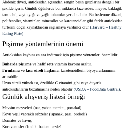
Akdeniz diyeti, antioksidan açısından zengin besin gruplarını dengeli bir
şekilde içerir. Günlük öğünlerde bol miktarda taze sebze, meyve, baklagil,
tam tahıl, zeytinyağı ve yağlı tohumlar yer almalıdır. Bu beslenme düzeni,
polifenoller, vitaminler, mineraller ve karotenoidler gibi farklı antioksidan
türlerini doğal kaynaklardan sağlamaya yardımcı olur
(Harvard – Healthy
Eating Plate)
.
Pişirme yöntemlerinin önemi
Antioksidan kaybını en aza indirmek için pişirme yöntemleri önemlidir.
Buharda pişirme
ve
hafif sote
vitamin kaybını azaltır.
Fırınlama
ve
kısa süreli haşlama
, karotenoidlerin biyoyararlanımını
artırabilir.
Uzun süreli yüksek ısı, özellikle C vitamini gibi ısıya duyarlı
antioksidanların bozulmasına neden olabilir
(USDA – FoodData Central)
.
Günlük alışveriş listesi örneği
Mevsim meyveleri (nar, yaban mersini, portakal)
Koyu yeşil yapraklı sebzeler (ıspanak, pazı, brokoli)
Domates ve havuç
Kuruyemişler (fındık, badem, ceviz)