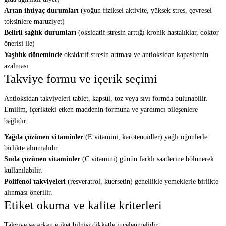
Artan ihtiyaç durumları
(yoğun fiziksel aktivite, yüksek stres, çevresel
toksinlere maruziyet)
Belirli sağlık durumları
(oksidatif stresin arttığı kronik hastalıklar, doktor
önerisi ile)
Yaşlılık döneminde
oksidatif stresin artması ve antioksidan kapasitenin
azalması
Takviye formu ve içerik seçimi
Antioksidan takviyeleri tablet, kapsül, toz veya sıvı formda bulunabilir.
Emilim, içerikteki etken maddenin formuna ve yardımcı bileşenlere
bağlıdır.
Yağda çözünen vitaminler
(E vitamini, karotenoidler) yağlı öğünlerle
birlikte alınmalıdır.
Suda çözünen vitaminler
(C vitamini) günün farklı saatlerine bölünerek
kullanılabilir.
Polifenol takviyeleri
(resveratrol, kuersetin) genellikle yemeklerle birlikte
alınması önerilir.
Etiket okuma ve kalite kriterleri
Takviye seçerken etiket bilgisi dikkatle incelenmelidir: