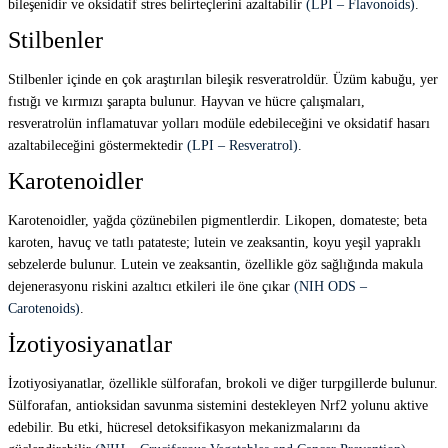
bileşenidir ve oksidatif stres belirteçlerini azaltabilir
(LPI – Flavonoids)
.
Stilbenler
Stilbenler içinde en çok araştırılan bileşik resveratroldür. Üzüm kabuğu, yer
fıstığı ve kırmızı şarapta bulunur. Hayvan ve hücre çalışmaları,
resveratrolün inflamatuvar yolları modüle edebileceğini ve oksidatif hasarı
azaltabileceğini göstermektedir
(LPI – Resveratrol)
.
Karotenoidler
Karotenoidler, yağda çözünebilen pigmentlerdir. Likopen, domateste; beta
karoten, havuç ve tatlı patateste; lutein ve zeaksantin, koyu yeşil yapraklı
sebzelerde bulunur. Lutein ve zeaksantin, özellikle göz sağlığında makula
dejenerasyonu riskini azaltıcı etkileri ile öne çıkar
(NIH ODS –
Carotenoids)
.
İzotiyosiyanatlar
İzotiyosiyanatlar, özellikle sülforafan, brokoli ve diğer turpgillerde bulunur.
Sülforafan, antioksidan savunma sistemini destekleyen Nrf2 yolunu aktive
edebilir. Bu etki, hücresel detoksifikasyon mekanizmalarını da