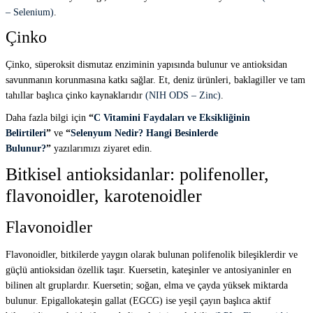
– Selenium)
.
Çinko
Çinko, süperoksit dismutaz enziminin yapısında bulunur ve antioksidan
savunmanın korunmasına katkı sağlar. Et, deniz ürünleri, baklagiller ve tam
tahıllar başlıca çinko kaynaklarıdır
(NIH ODS – Zinc)
.
Daha fazla bilgi için
“
C Vitamini Faydaları ve Eksikliğinin
Belirtileri
”
ve
“
Selenyum Nedir? Hangi Besinlerde
Bulunur?
”
yazılarımızı ziyaret edin.
Bitkisel antioksidanlar: polifenoller,
flavonoidler, karotenoidler
Flavonoidler
Flavonoidler, bitkilerde yaygın olarak bulunan polifenolik bileşiklerdir ve
güçlü antioksidan özellik taşır. Kuersetin, kateşinler ve antosiyaninler en
bilinen alt gruplardır. Kuersetin; soğan, elma ve çayda yüksek miktarda
bulunur. Epigallokateşin gallat (EGCG) ise yeşil çayın başlıca aktif