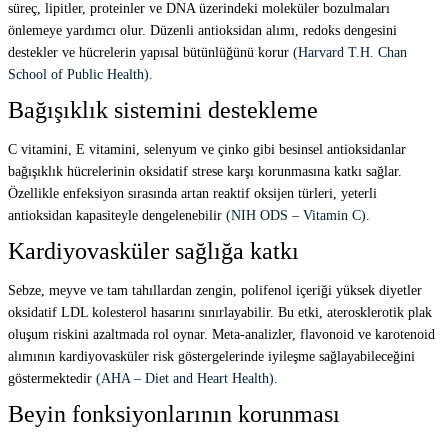
süreç, lipitler, proteinler ve DNA üzerindeki moleküler bozulmaları
önlemeye yardımcı olur. Düzenli antioksidan alımı, redoks dengesini
destekler ve hücrelerin yapısal bütünlüğünü korur
(Harvard T.H. Chan
School of Public Health)
.
Bağışıklık sistemini destekleme
C vitamini, E vitamini, selenyum ve çinko gibi besinsel antioksidanlar
bağışıklık hücrelerinin oksidatif strese karşı korunmasına katkı sağlar.
Özellikle enfeksiyon sırasında artan reaktif oksijen türleri, yeterli
antioksidan kapasiteyle dengelenebilir
(NIH ODS – Vitamin C)
.
Kardiyovasküler sağlığa katkı
Sebze, meyve ve tam tahıllardan zengin, polifenol içeriği yüksek diyetler
oksidatif LDL kolesterol hasarını sınırlayabilir. Bu etki, aterosklerotik plak
oluşum riskini azaltmada rol oynar. Meta-analizler, flavonoid ve karotenoid
alımının kardiyovasküler risk göstergelerinde iyileşme sağlayabileceğini
göstermektedir
(AHA – Diet and Heart Health)
.
Beyin fonksiyonlarının korunması