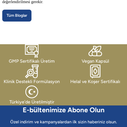
değerlendirilmesi gerekir.
Tüm Bloglar
GMP Sertifikalı Üretim
Vegan Kapsül
Klinik Destekli Formülasyon
Helal ve Koşer Sertifikalı
Türkiye’de Üretilmiştir
E-bültenimize Abone Olun
Özel indirim ve kampanyalardan ilk sizin haberiniz olsun.