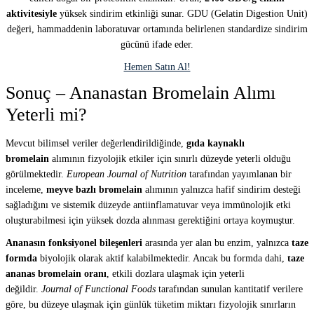
aktivitesiyle
yüksek sindirim etkinliği sunar. GDU (Gelatin Digestion Unit)
değeri, hammaddenin laboratuvar ortamında belirlenen standardize sindirim
gücünü ifade eder.
Hemen Satın Al!
Sonuç – Ananastan Bromelain Alımı
Yeterli mi?
Mevcut bilimsel veriler değerlendirildiğinde,
gıda kaynaklı
bromelain
alımının fizyolojik etkiler için sınırlı düzeyde yeterli olduğu
görülmektedir.
European Journal of Nutrition
tarafından yayımlanan bir
inceleme,
meyve bazlı bromelain
alımının yalnızca hafif sindirim desteği
sağladığını ve sistemik düzeyde antiinflamatuvar veya immünolojik etki
oluşturabilmesi için yüksek dozda alınması gerektiğini ortaya koymuştur.
Ananasın fonksiyonel bileşenleri
arasında yer alan bu enzim, yalnızca
taze
formda
biyolojik olarak aktif kalabilmektedir. Ancak bu formda dahi,
taze
ananas bromelain oranı
, etkili dozlara ulaşmak için yeterli
değildir.
Journal of Functional Foods
tarafından sunulan kantitatif verilere
göre, bu düzeye ulaşmak için günlük tüketim miktarı fizyolojik sınırların