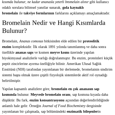
kısımda bulunur
,
ne kadar ananasla yeterli bromelain alınır
gibi kullanıcı
odaklı sorulara bilimsel yanıtlar sunarak,
gıda kaynaklı
bromelain
ile
takviye formlarının
farklarını açıklamayı amaçlamaktadır.
Bromelain Nedir ve Hangi Kısımlarda
Bulunur?
Bromelain,
Ananas comosus
bitkisinden elde edilen bir
proteolitik
enzim
kompleksidir. İlk olarak 1891 yılında tanımlanmış ve daha sonra
özellikle
ananas sapı
ve kısmen
meyve kısmı
üzerinde yapılan
biyokimyasal analizlerle varlığı doğrulanmıştır. Bu enzim, proteinleri küçük
peptit zincirlerine ayırma özelliğiyle bilinir. Amerikan Ulusal Sağlık
Enstitüsü (NIH) tarafından yayımlanan bir derlemede, bromelainin sindirim
sistemi başta olmak üzere çeşitli fizyolojik sistemlerde aktif rol oynadığı
belirtilmiştir.
Yapılan kapsamlı analizlere göre,
bromelain en çok ananasın sap
kısmında
bulunur.
Meyvede bromelain oranı
, sap kısmına kıyasla daha
düşüktür. Bu fark,
enzim konsantrasyonu
açısından değerlendirildiğinde
anlamlı hale gelir. Örneğin
Journal of Food Biochemistry
dergisinde
yayımlanan bir çalışmada, sap bölümündeki
enzimatik bileşenler
in