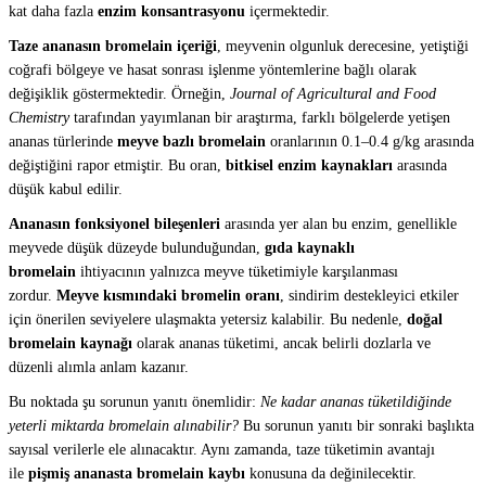
kat daha fazla
enzim konsantrasyonu
içermektedir.
Taze ananasın bromelain içeriği
, meyvenin olgunluk derecesine, yetiştiği
coğrafi bölgeye ve hasat sonrası işlenme yöntemlerine bağlı olarak
değişiklik göstermektedir. Örneğin,
Journal of Agricultural and Food
Chemistry
tarafından yayımlanan bir araştırma, farklı bölgelerde yetişen
ananas türlerinde
meyve bazlı bromelain
oranlarının 0.1–0.4 g/kg arasında
değiştiğini rapor etmiştir. Bu oran,
bitkisel enzim kaynakları
arasında
düşük kabul edilir.
Ananasın fonksiyonel bileşenleri
arasında yer alan bu enzim, genellikle
meyvede düşük düzeyde bulunduğundan,
gıda kaynaklı
bromelain
ihtiyacının yalnızca meyve tüketimiyle karşılanması
zordur.
Meyve kısmındaki bromelin oranı
, sindirim destekleyici etkiler
için önerilen seviyelere ulaşmakta yetersiz kalabilir. Bu nedenle,
doğal
bromelain kaynağı
olarak ananas tüketimi, ancak belirli dozlarla ve
düzenli alımla anlam kazanır.
Bu noktada şu sorunun yanıtı önemlidir:
Ne kadar ananas tüketildiğinde
yeterli miktarda bromelain alınabilir?
Bu sorunun yanıtı bir sonraki başlıkta
sayısal verilerle ele alınacaktır. Aynı zamanda, taze tüketimin avantajı
ile
pişmiş ananasta bromelain kaybı
konusuna da değinilecektir.