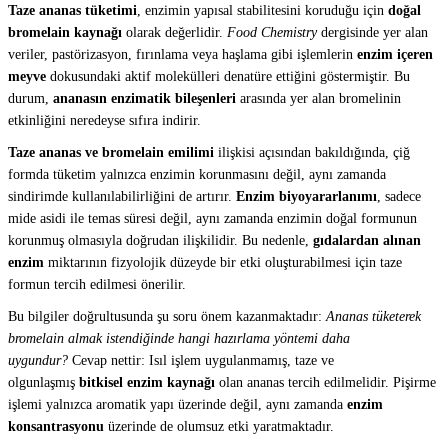
Taze ananas tüketimi
, enzimin yapısal stabilitesini koruduğu için
doğal
bromelain kaynağı
olarak değerlidir.
Food Chemistry
dergisinde yer alan
veriler, pastörizasyon, fırınlama veya haşlama gibi işlemlerin
enzim içeren
meyve
dokusundaki aktif molekülleri denatüre ettiğini göstermiştir. Bu
durum,
ananasın enzimatik bileşenleri
arasında yer alan bromelinin
etkinliğini neredeyse sıfıra indirir.
Taze ananas ve bromelain emilimi
ilişkisi açısından bakıldığında, çiğ
formda tüketim yalnızca enzimin korunmasını değil, aynı zamanda
sindirimde kullanılabilirliğini de artırır.
Enzim biyoyararlanımı
, sadece
mide asidi ile temas süresi değil, aynı zamanda enzimin doğal formunun
korunmuş olmasıyla doğrudan ilişkilidir. Bu nedenle,
gıdalardan alınan
enzim
miktarının fizyolojik düzeyde bir etki oluşturabilmesi için taze
formun tercih edilmesi önerilir.
Bu bilgiler doğrultusunda şu soru önem kazanmaktadır:
Ananas tüketerek
bromelain almak istendiğinde hangi hazırlama yöntemi daha
uygundur?
Cevap nettir: Isıl işlem uygulanmamış, taze ve
olgunlaşmış
bitkisel enzim kaynağı
olan ananas tercih edilmelidir. Pişirme
işlemi yalnızca aromatik yapı üzerinde değil, aynı zamanda
enzim
konsantrasyonu
üzerinde de olumsuz etki yaratmaktadır.