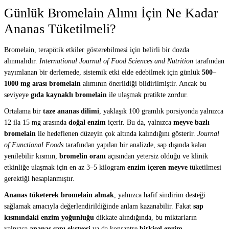
Günlük Bromelain Alımı İçin Ne Kadar
Ananas Tüketilmeli?
Bromelain, terapötik etkiler gösterebilmesi için belirli bir dozda
alınmalıdır.
International Journal of Food Sciences and Nutrition
tarafından
yayımlanan bir derlemede, sistemik etki elde edebilmek için günlük
500–
1000 mg arası bromelain
alımının önerildiği bildirilmiştir. Ancak bu
seviyeye
gıda kaynaklı bromelain
ile ulaşmak pratikte zordur.
Ortalama bir
taze ananas dilimi
, yaklaşık 100 gramlık porsiyonda yalnızca
12 ila 15 mg arasında
doğal enzim
içerir. Bu da, yalnızca
meyve bazlı
bromelain
ile hedeflenen düzeyin çok altında kalındığını gösterir.
Journal
of Functional Foods
tarafından yapılan bir analizde, sap dışında kalan
yenilebilir kısmın,
bromelin oranı
açısından yetersiz olduğu ve klinik
etkinliğe ulaşmak için en az 3–5 kilogram
enzim içeren meyve
tüketilmesi
gerektiği hesaplanmıştır.
Ananas tüketerek bromelain almak
, yalnızca hafif sindirim desteği
sağlamak amacıyla değerlendirildiğinde anlam kazanabilir. Fakat
sap
kısmındaki enzim yoğunluğu
dikkate alındığında, bu miktarların
yalnızca
ananas sapı ekstresi
ya da konsantre
bitkisel enzim