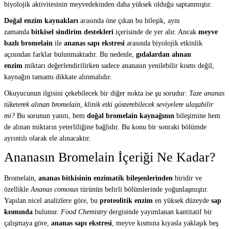
biyolojik aktivitesinin meyvedekinden daha yüksek olduğu saptanmıştır.
Doğal enzim kaynakları
arasında öne çıkan bu bileşik, aynı
zamanda
bitkisel sindirim destekleri
içerisinde de yer alır. Ancak
meyve
bazlı bromelain
ile
ananas sapı ekstresi
arasında biyolojik etkinlik
açısından farklar bulunmaktadır. Bu nedenle,
gıdalardan alınan
enzim
miktarı değerlendirilirken sadece ananasın yenilebilir kısmı değil,
kaynağın tamamı dikkate alınmalıdır.
Okuyucunun ilgisini çekebilecek bir diğer nokta ise şu sorudur:
Taze ananas
tüketerek alınan bromelain, klinik etki gösterebilecek seviyelere ulaşabilir
mi?
Bu sorunun yanıtı, hem
doğal bromelain kaynağının
bileşimine hem
de alınan miktarın yeterliliğine bağlıdır. Bu konu bir sonraki bölümde
ayrıntılı olarak ele alınacaktır.
Ananasın Bromelain İçeriği Ne Kadar?
Bromelain,
ananas bitkisinin enzimatik bileşenlerinden
biridir ve
özellikle
Ananas comosus
türünün belirli bölümlerinde yoğunlaşmıştır.
Yapılan nicel analizlere göre, bu
proteolitik enzim
en yüksek düzeyde
sap
kısmında
bulunur.
Food Chemistry
dergisinde yayımlanan kantitatif bir
çalışmaya göre,
ananas sapı ekstresi
, meyve kısmına kıyasla yaklaşık beş