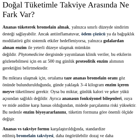
Doğal Tüketimle Takviye Arasında Ne
Fark Var?
Ananas tüketerek bromelain almak
, yalnızca sınırlı düzeyde sindirim
desteği sağlayabilir. Ancak antiinflamatuvar,
ödem çözücü
ya da bağışıklık
modülatörü gibi sistemik etkiler hedefleniyorsa, yalnızca
gıdalardan
alınan enzim
ile yeterli düzeye ulaşmak mümkün
değildir.
Phytomedicine
dergisinde yayımlanan klinik veriler, bu etkilerin
gözlenebilmesi için en az 500 mg günlük
proteolitik enzim
alımının
gerektiğini belirtmektedir.
Bu miktara ulaşmak için, ortalama
taze ananas bromelain oranı
göz
önünde bulundurulduğunda, günde yaklaşık 3–4 kilogram
enzim içeren
meyve
tüketilmesi gerekir. Oysa bu miktar, günlük kalori ve şeker yükü
açısından sağlıklı değildir. Ayrıca
ananasın fonksiyonel bileşenleri
, ısıya
ve mide asidine karşı hassas olduğundan, midede parçalanma riski yüksektir.
Bu nedenle
enzim biyoyararlanımı
, tüketim formuna göre önemli ölçüde
değişir.
Ananas vs takviye formu
karşılaştırıldığında, standardize
edilmiş
bromelain takviyesi
, daha öngörülebilir dozaj ve daha