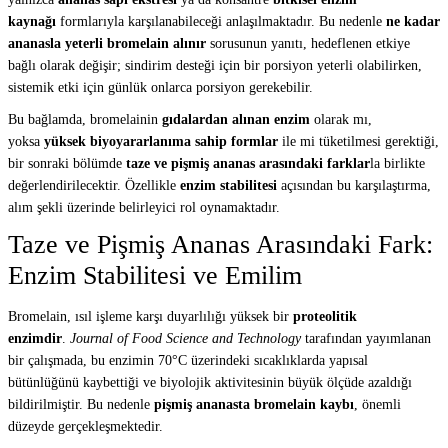
kaynağı
formlarıyla karşılanabileceği anlaşılmaktadır. Bu nedenle
ne kadar
ananasla yeterli bromelain alınır
sorusunun yanıtı, hedeflenen etkiye
bağlı olarak değişir; sindirim desteği için bir porsiyon yeterli olabilirken,
sistemik etki için günlük onlarca porsiyon gerekebilir.
Bu bağlamda, bromelainin
gıdalardan alınan enzim
olarak mı,
yoksa
yüksek biyoyararlanıma sahip formlar
ile mi tüketilmesi gerektiği,
bir sonraki bölümde
taze ve pişmiş ananas arasındaki farklar
la birlikte
değerlendirilecektir. Özellikle
enzim stabilitesi
açısından bu karşılaştırma,
alım şekli üzerinde belirleyici rol oynamaktadır.
Taze ve Pişmiş Ananas Arasındaki Fark:
Enzim Stabilitesi ve Emilim
Bromelain, ısıl işleme karşı duyarlılığı yüksek bir
proteolitik
enzimdir
.
Journal of Food Science and Technology
tarafından yayımlanan
bir çalışmada, bu enzimin 70°C üzerindeki sıcaklıklarda yapısal
bütünlüğünü kaybettiği ve biyolojik aktivitesinin büyük ölçüde azaldığı
bildirilmiştir. Bu nedenle
pişmiş ananasta bromelain kaybı
, önemli
düzeyde gerçekleşmektedir.