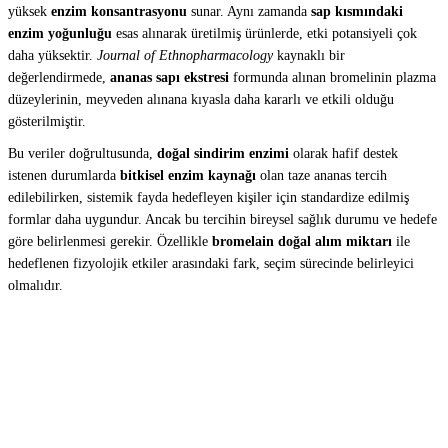
yüksek
enzim konsantrasyonu
sunar. Aynı zamanda
sap kısmındaki
enzim yoğunluğu
esas alınarak üretilmiş ürünlerde, etki potansiyeli çok
daha yüksektir.
Journal of Ethnopharmacology
kaynaklı bir
değerlendirmede,
ananas sapı ekstresi
formunda alınan bromelinin plazma
düzeylerinin, meyveden alınana kıyasla daha kararlı ve etkili olduğu
gösterilmiştir.
Bu veriler doğrultusunda,
doğal sindirim enzimi
olarak hafif destek
istenen durumlarda
bitkisel enzim kaynağı
olan taze ananas tercih
edilebilirken, sistemik fayda hedefleyen kişiler için standardize edilmiş
formlar daha uygundur. Ancak bu tercihin bireysel sağlık durumu ve hedefe
göre belirlenmesi gerekir. Özellikle
bromelain doğal alım miktarı
ile
hedeflenen fizyolojik etkiler arasındaki fark, seçim sürecinde belirleyici
olmalıdır.