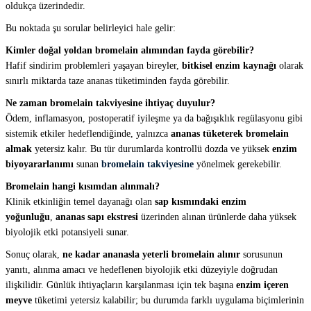
oldukça üzerindedir.
Bu noktada şu sorular belirleyici hale gelir:
Kimler doğal yoldan bromelain alımından fayda görebilir?
Hafif sindirim problemleri yaşayan bireyler,
bitkisel enzim kaynağı
olarak
sınırlı miktarda taze ananas tüketiminden fayda görebilir.
Ne zaman bromelain takviyesine ihtiyaç duyulur?
Ödem, inflamasyon, postoperatif iyileşme ya da bağışıklık regülasyonu gibi
sistemik etkiler hedeflendiğinde, yalnızca
ananas tüketerek bromelain
almak
yetersiz kalır. Bu tür durumlarda kontrollü dozda ve yüksek
enzim
biyoyararlanımı
sunan
bromelain takviyesine
yönelmek gerekebilir.
Bromelain hangi kısımdan alınmalı?
Klinik etkinliğin temel dayanağı olan
sap kısmındaki enzim
yoğunluğu
,
ananas sapı ekstresi
üzerinden alınan ürünlerde daha yüksek
biyolojik etki potansiyeli sunar.
Sonuç olarak,
ne kadar ananasla yeterli bromelain alınır
sorusunun
yanıtı, alınma amacı ve hedeflenen biyolojik etki düzeyiyle doğrudan
ilişkilidir. Günlük ihtiyaçların karşılanması için tek başına
enzim içeren
meyve
tüketimi yetersiz kalabilir; bu durumda farklı uygulama biçimlerinin