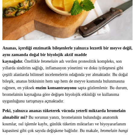
Ananas, içerdiği enzimatik bileşenlerle yalnızca lezzetli bir meyve değil,
aynı zamanda doğal bir biyolojik aktif madde
kaynağıdır.
Özellikle
bromelain
adı verilen proteolitik kompleks, son
yıllarda sindirim sağlığı, inflamasyon yönetimi ve doku iyileşmesi gibi
çeşitli alanlarda bilimsel incelemelerin odağında yer almaktadır. Bu doğal
bileşik, ananas bitkisinin hem sap hem de meyve kısmında bulunmasına
rağmen, en yüksek
enzim konsantrasyonu
sapta gözlemlenir. Bu durum,
bromelainin kaynağına göre değişen biyolojik etkinliği ve kullanıma
uygunluğunu tartışmaya açmaktadır.
Peki, yalnızca ananas tüketerek vücuda yeterli miktarda bromelain
alınabilir mi?
Bu sorunun yanıtı, bromelainin bulunduğu anatomik
kısımlar, ısıl işlemle kaybı, günlük tüketim miktarları ve biyoyararlanım
kapasitesi gibi çok sayıda değişkene bağlıdır. Bu makale,
bromelain hangi