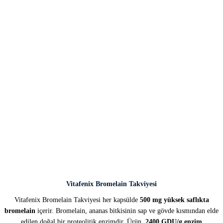
Vitafenix Bromelain Takviyesi
Vitafenix Bromelain Takviyesi her kapsülde
500 mg yüksek saflıkta
bromelain
içerir. Bromelain, ananas bitkisinin sap ve gövde kısmından elde
edilen doğal bir proteolitik enzimdir. Ürün,
2400 GDU/g enzim