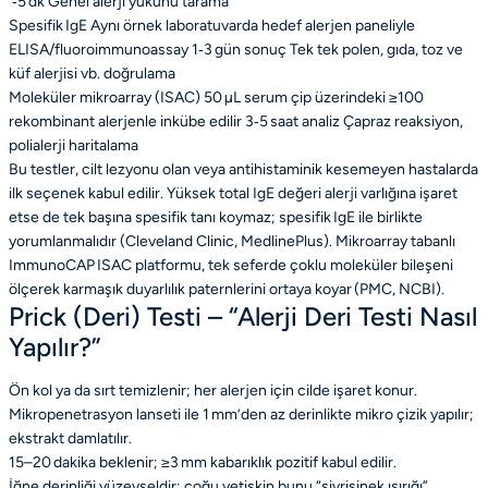
‑5 dk
Genel alerji yükünü tarama
Spesifik IgE
Aynı örnek laboratuvarda hedef alerjen paneliyle
ELISA/fluoroimmunoassay
1‑3 gün sonuç
Tek tek polen, gıda, toz ve
küf alerjisi vb. doğrulama
Moleküler mikroarray (ISAC)
50 µL serum çip üzerindeki ≥100
rekombinant alerjenle inkübe edilir
3‑5 saat analiz
Çapraz reaksiyon,
polialerji haritalama
Bu testler, cilt lezyonu olan veya antihistaminik kesemeyen hastalarda
ilk seçenek kabul edilir. Yüksek total IgE değeri alerji varlığına işaret
etse de tek başına spesifik tanı koymaz; spesifik IgE ile birlikte
yorumlanmalıdır (Cleveland Clinic, MedlinePlus). Mikroarray tabanlı
ImmunoCAP ISAC platformu, tek seferde çoklu moleküler bileşeni
ölçerek karmaşık duyarlılık paternlerini ortaya koyar (PMC, NCBI).
Prick (Deri) Testi – “Alerji Deri Testi Nasıl
Yapılır?”
Ön kol ya da sırt temizlenir; her alerjen için cilde işaret konur.
Mikropenetrasyon lanseti ile 1 mm’den az derinlikte mikro çizik yapılır;
ekstrakt damlatılır.
15–20 dakika beklenir; ≥3 mm kabarıklık pozitif kabul edilir.
İğne derinliği yüzeyseldir; çoğu yetişkin bunu “sivrisinek ısırığı”