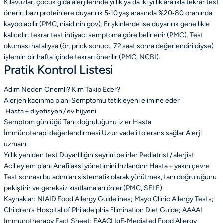
Kılavuzlar, çocuk gıda alerjilerinde yıllık ya da iki yıllık aralıkla tekrar test
önerir; bazı proteinlere duyarlılık 5‑10 yaş arasında %20‑80 oranında
kaybolabilir (PMC, niaid.nih.gov). Erişkinlerde ise duyarlılık genellikle
kalıcıdır; tekrar test ihtiyacı semptoma göre belirlenir (PMC). Test
okuması hatalıysa (ör. prick sonucu 72 saat sonra değerlendirildiyse)
işlemin bir hafta içinde tekrarı önerilir (PMC, NCBI).
Pratik Kontrol Listesi
Adım
Neden Önemli?
Kim Takip Eder?
Alerjen kaçınma planı
Semptomu tetikleyeni elimine eder
Hasta + diyetisyen / ev hijyeni
Semptom günlüğü
Tanı doğruluğunu izler
Hasta
İmmünoterapi değerlendirmesi
Uzun vadeli tolerans sağlar
Alerji
uzmanı
Yıllık yeniden test
Duyarlılığın seyrini belirler
Pediatrist / alerjist
Acil eylem planı
Anafilaksi yönetimini hızlandırır
Hasta + yakın çevre
Test sonrası bu adımları sistematik olarak yürütmek, tanı doğruluğunu
pekiştirir ve gereksiz kısıtlamaları önler (PMC, SELF).
Kaynaklar: NIAID Food Allergy Guidelines; Mayo Clinic Allergy Tests;
Children’s Hospital of Philadelphia Elimination Diet Guide; AAAAI
Immunotherapy Fact Sheet; EAACI IgE‑Mediated Food Allergy