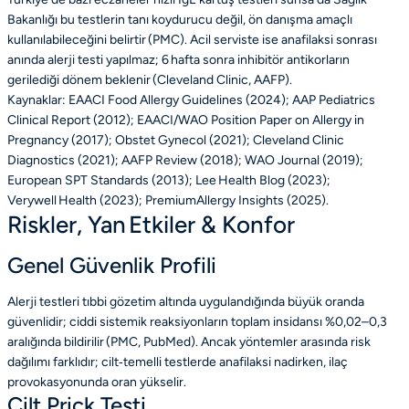
Bakanlığı bu testlerin tanı koydurucu değil, ön danışma amaçlı
kullanılabileceğini belirtir (PMC). Acil serviste ise anafilaksi sonrası
anında alerji testi yapılmaz; 6 hafta sonra inhibitör antikorların
gerilediği dönem beklenir (Cleveland Clinic, AAFP).
Kaynaklar: EAACI Food Allergy Guidelines (2024); AAP Pediatrics
Clinical Report (2012); EAACI/WAO Position Paper on Allergy in
Pregnancy (2017); Obstet Gynecol (2021); Cleveland Clinic
Diagnostics (2021); AAFP Review (2018); WAO Journal (2019);
European SPT Standards (2013); Lee Health Blog (2023);
Verywell Health (2023); PremiumAllergy Insights (2025).
Riskler, Yan Etkiler & Konfor
Genel Güvenlik Profili
Alerji testleri tıbbi gözetim altında uygulandığında büyük oranda
güvenlidir; ciddi sistemik reaksiyonların toplam insidansı %0,02–0,3
aralığında bildirilir (PMC, PubMed). Ancak yöntemler arasında risk
dağılımı farklıdır; cilt‑temelli testlerde anafilaksi nadirken, ilaç
provokasyonunda oran yükselir.
Cilt Prick Testi