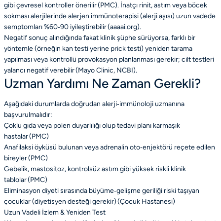
gibi çevresel kontroller önerilir (PMC). İnatçı rinit, astım veya böcek
sokması alerjilerinde alerjen immünoterapisi (alerji aşısı) uzun vadede
semptomları %60‑90 iyileştirebilir (aaaai.org).
Negatif sonuç alındığında fakat klinik şüphe sürüyorsa, farklı bir
yöntemle (örneğin kan testi yerine prick testi) yeniden tarama
yapılması veya kontrollü provokasyon planlanması gerekir; cilt testleri
yalancı negatif verebilir (Mayo Clinic, NCBI).
Uzman Yardımı Ne Zaman Gerekli?
Aşağıdaki durumlarda doğrudan alerji‑immünoloji uzmanına
başvurulmalıdır:
Çoklu gıda veya polen duyarlılığı olup tedavi planı karmaşık
hastalar (PMC)
Anafilaksi öyküsü bulunan veya adrenalin oto‑enjektörü reçete edilen
bireyler (PMC)
Gebelik, mastositoz, kontrolsüz astım gibi yüksek riskli klinik
tablolar (PMC)
Eliminasyon diyeti sırasında büyüme‑gelişme geriliği riski taşıyan
çocuklar (diyetisyen desteği gerekir) (Çocuk Hastanesi)
Uzun Vadeli İzlem & Yeniden Test