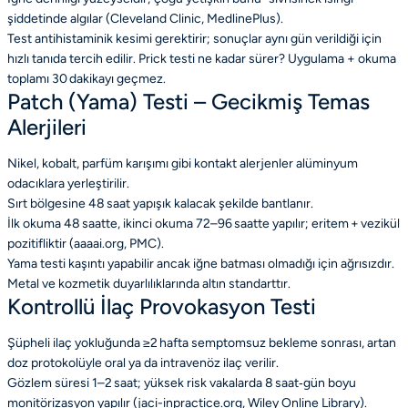
şiddetinde algılar (Cleveland Clinic, MedlinePlus).
Test antihistaminik kesimi gerektirir; sonuçlar aynı gün verildiği için
hızlı tanıda tercih edilir. Prick testi ne kadar sürer? Uygulama + okuma
toplamı 30 dakikayı geçmez.
Patch (Yama) Testi – Gecikmiş Temas
Alerjileri
Nikel, kobalt, parfüm karışımı gibi kontakt alerjenler alüminyum
odacıklara yerleştirilir.
Sırt bölgesine 48 saat yapışık kalacak şekilde bantlanır.
İlk okuma 48 saatte, ikinci okuma 72–96 saatte yapılır; eritem + vezikül
pozitifliktir (aaaai.org, PMC).
Yama testi kaşıntı yapabilir ancak iğne batması olmadığı için ağrısızdır.
Metal ve kozmetik duyarlılıklarında altın standarttır.
Kontrollü İlaç Provokasyon Testi
Şüpheli ilaç yokluğunda ≥2 hafta semptomsuz bekleme sonrası, artan
doz protokolüyle oral ya da intravenöz ilaç verilir.
Gözlem süresi 1–2 saat; yüksek risk vakalarda 8 saat‑gün boyu
monitörizasyon yapılır (jaci-inpractice.org, Wiley Online Library).