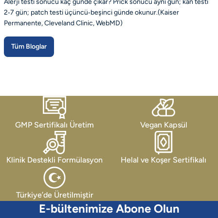
Alerji testi sonucu kaç günde çıkar?
Prick sonucu aynı gün; kan testi
2‑7 gün; patch testi üçüncü‑beşinci günde okunur.(Kaiser
Permanente, Cleveland Clinic, WebMD)
Tüm Bloglar
GMP Sertifikalı Üretim
Vegan Kapsül
Klinik Destekli Formülasyon
Helal ve Koşer Sertifikalı
Türkiye’de Üretilmiştir
E-bültenimize Abone Olun