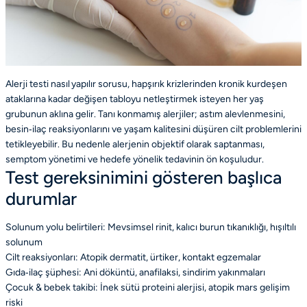
Alerji testi nasıl yapılır sorusu, hapşırık krizlerinden kronik kurdeşen
ataklarına kadar değişen tabloyu netleştirmek isteyen her yaş
grubunun aklına gelir. Tanı konmamış alerjiler; astım alevlenmesini,
besin‑ilaç reaksiyonlarını ve yaşam kalitesini düşüren cilt problemlerini
tetikleyebilir. Bu nedenle alerjenin objektif olarak saptanması,
semptom yönetimi ve hedefe yönelik tedavinin ön koşuludur.
Test gereksinimini gösteren başlıca
durumlar
Solunum yolu belirtileri: Mevsimsel rinit, kalıcı burun tıkanıklığı, hışıltılı
solunum
Cilt reaksiyonları: Atopik dermatit, ürtiker, kontakt egzemalar
Gıda‑ilaç şüphesi: Ani döküntü, anafilaksi, sindirim yakınmaları
Çocuk & bebek takibi: İnek sütü proteini alerjisi, atopik mars gelişim
riski