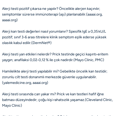
Alerji testi pozitif çıkarsa ne yapılır?
Öncelikle alerjen kaçınılır;
semptomlar sürerse immünoterapi (aşı) planlanabilir.(aaaai.org,
aaaai.org)
Alerji kan testi değerleri nasıl yorumlanır?
Spesifik IgE ≥ 0,35 kU/L
pozitif; sınıf 3‑6 arası titrelere klinik semptom eşlik ederse yüksek
olasılık kabul edilir.(DermNet®)
Alerji testi yan etkileri nelerdir?
Prick testinde geçici kaşıntı‑eritem
yaygın; anafilaksi 0,02‑0,12 % ile çok nadirdir.(Mayo Clinic, PMC)
Hamilelikte alerji testi yapılabilir mi?
Gebelikte öncelik kan testidir;
zorunlu cilt testi donanımlı merkezde güvenle uygulanabilir.
(yalemedicine.org, aaaai.org)
Alerji testi sırasında can yakar mı?
Prick ve kan testleri hafif iğne
batması düzeyindedir; çoğu kişi rahatsızlık yaşamaz.(Cleveland Clinic,
Mayo Clinic)