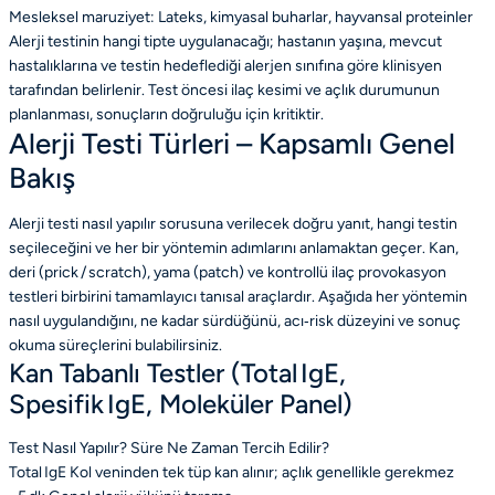
Mesleksel maruziyet: Lateks, kimyasal buharlar, hayvansal proteinler
Alerji testinin hangi tipte uygulanacağı; hastanın yaşına, mevcut
hastalıklarına ve testin hedeflediği alerjen sınıfına göre klinisyen
tarafından belirlenir. Test öncesi ilaç kesimi ve açlık durumunun
planlanması, sonuçların doğruluğu için kritiktir.
Alerji Testi Türleri – Kapsamlı Genel
Bakış
Alerji testi nasıl yapılır sorusuna verilecek doğru yanıt, hangi testin
seçileceğini ve her bir yöntemin adımlarını anlamaktan geçer. Kan,
deri (prick / scratch), yama (patch) ve kontrollü ilaç provokasyon
testleri birbirini tamamlayıcı tanısal araçlardır. Aşağıda her yöntemin
nasıl uygulandığını, ne kadar sürdüğünü, acı‑risk düzeyini ve sonuç
okuma süreçlerini bulabilirsiniz.
Kan Tabanlı Testler (Total IgE,
Spesifik IgE, Moleküler Panel)
Test
Nasıl Yapılır?
Süre
Ne Zaman Tercih Edilir?
Total IgE
Kol veninden tek tüp kan alınır; açlık genellikle gerekmez