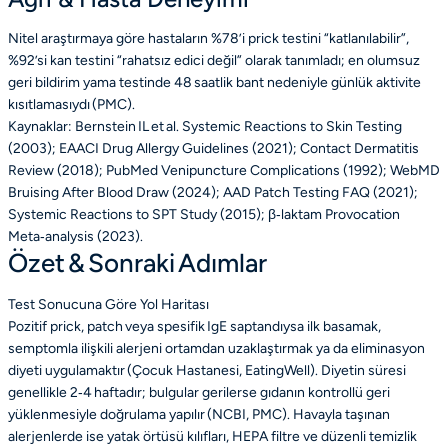
Nitel araştırmaya göre hastaların %78’i prick testini “katlanılabilir”,
%92’si kan testini “rahatsız edici değil” olarak tanımladı; en olumsuz
geri bildirim yama testinde 48 saatlik bant nedeniyle günlük aktivite
kısıtlamasıydı (PMC).
Kaynaklar: Bernstein IL et al. Systemic Reactions to Skin Testing
(2003); EAACI Drug Allergy Guidelines (2021); Contact Dermatitis
Review (2018); PubMed Venipuncture Complications (1992); WebMD
Bruising After Blood Draw (2024); AAD Patch Testing FAQ (2021);
Systemic Reactions to SPT Study (2015); β‑laktam Provocation
Meta‑analysis (2023).
Özet & Sonraki Adımlar
Test Sonucuna Göre Yol Haritası
Pozitif prick, patch veya spesifik IgE saptandıysa ilk basamak,
semptomla ilişkili alerjeni ortamdan uzaklaştırmak ya da eliminasyon
diyeti uygulamaktır (Çocuk Hastanesi, EatingWell). Diyetin süresi
genellikle 2‑4 haftadır; bulgular gerilerse gıdanın kontrollü geri
yüklenmesiyle doğrulama yapılır (NCBI, PMC). Havayla taşınan
alerjenlerde ise yatak örtüsü kılıfları, HEPA filtre ve düzenli temizlik