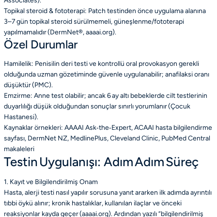
Associates).
Topikal steroid & fototerapi: Patch testinden önce uygulama alanına
3–7 gün topikal steroid sürülmemeli, güneşlenme/fototerapi
yapılmamalıdır (DermNet®, aaaai.org).
Özel Durumlar
Hamilelik: Penisilin deri testi ve kontrollü oral provokasyon gerekli
olduğunda uzman gözetiminde güvenle uygulanabilir; anafilaksi oranı
düşüktür (PMC).
Emzirme: Anne test olabilir; ancak 6 ay altı bebeklerde cilt testlerinin
duyarlılığı düşük olduğundan sonuçlar sınırlı yorumlanır (Çocuk
Hastanesi).
Kaynaklar örnekleri: AAAAI Ask‑the‑Expert, ACAAI hasta bilgilendirme
sayfası, DermNet NZ, MedlinePlus, Cleveland Clinic, PubMed Central
makaleleri
Testin Uygulanışı: Adım Adım Süreç
1. Kayıt ve Bilgilendirilmiş Onam
Hasta, alerji testi nasıl yapılır sorusuna yanıt ararken ilk adımda ayrıntılı
tıbbi öykü alınır; kronik hastalıklar, kullanılan ilaçlar ve önceki
reaksiyonlar kayda geçer (aaaai.org). Ardından yazılı “bilgilendirilmiş