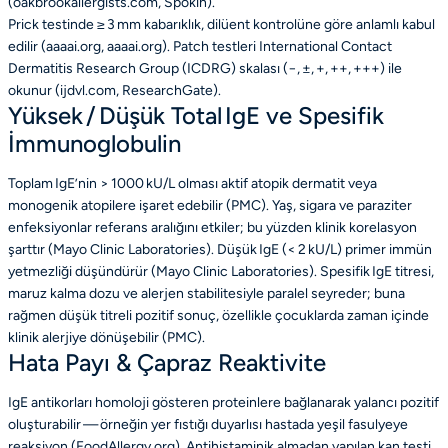
(oakbrookallergists.com, Spokin).
Prick testinde ≥ 3 mm kabarıklık, dilüent kontrolüne göre anlamlı kabul
edilir (aaaai.org, aaaai.org). Patch testleri International Contact
Dermatitis Research Group (ICDRG) skalası (−, ±, +, ++, +++) ile
okunur (ijdvl.com, ResearchGate).
Yüksek / Düşük Total IgE ve Spesifik
İmmunoglobulin
Toplam IgE’nin > 1000 kU/L olması aktif atopik dermatit veya
monogenik atopilere işaret edebilir (PMC). Yaş, sigara ve paraziter
enfeksiyonlar referans aralığını etkiler; bu yüzden klinik korelasyon
şarttır (Mayo Clinic Laboratories). Düşük IgE (< 2 kU/L) primer immün
yetmezliği düşündürür (Mayo Clinic Laboratories). Spesifik IgE titresi,
maruz kalma dozu ve alerjen stabilitesiyle paralel seyreder; buna
rağmen düşük titreli pozitif sonuç, özellikle çocuklarda zaman içinde
klinik alerjiye dönüşebilir (PMC).
Hata Payı & Çapraz Reaktivite
IgE antikorları homoloji gösteren proteinlere bağlanarak yalancı pozitif
oluşturabilir — örneğin yer fıstığı duyarlısı hastada yeşil fasulyeye
reaksiyon (FoodAllergy.org). Antihistaminik almadan yapılan kan testi