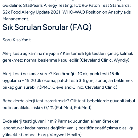
Guideline; StatPearls Allergy Testing; ICDRG Patch Test Standards;
S2k Food Allergy Update 2021; WHO‑WAO Position on Anaphylaxis
Management.
Sık Sorulan Sorular (FAQ)
Soru
Kısa Yanıt
Alerji testi aç karnına mı yapılır?
Kan temelli IgE testleri için aç kalmak
gerekmez; normal beslenme kabul edilir.(Cleveland Clinic, Wyndly)
Alerji testi ne kadar sürer?
Kan örneği ≈ 10 dk; prick testi 15 dk
uygulama + 15‑20 dk okuma; patch testi 3‑5 gün; sonuçları beklemek
birkaç gün sürebilir.(PMC, Cleveland Clinic, Cleveland Clinic)
Bebeklerde alerji testi zararlı mıdır?
Cilt testi bebeklerde güvenli kabul
edilir; anafilaksi riski < 0,1 %.(PubMed, PubMed)
Evde alerji testi güvenilir mi?
Parmak ucundan alınan örnekler
laboratuvar kadar hassas değildir; yanlış pozitif/negatif çıkma olasılığı
yüksektir.(leehealth.org, Verywell Health)