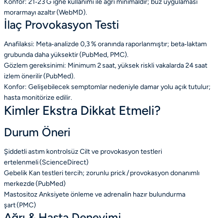
Konfor: 21‑23 G iğne kullanımı ile ağrı minimaldir; buz uygulaması
morarmayı azaltır (WebMD).
İlaç Provokasyon Testi
Anafilaksi: Meta‑analizde 0,3 % oranında raporlanmıştır; beta‑laktam
grubunda daha yüksektir (PubMed, PMC).
Gözlem gereksinimi: Minimum 2 saat, yüksek riskli vakalarda 24 saat
izlem önerilir (PubMed).
Konfor: Gelişebilecek semptomlar nedeniyle damar yolu açık tutulur;
hasta monitörize edilir.
Kimler Ekstra Dikkat Etmeli?
Durum
Öneri
Şiddetli astım kontrolsüz
Cilt ve provokasyon testleri
ertelenmeli (ScienceDirect)
Gebelik
Kan testleri tercih; zorunlu prick / provokasyon donanımlı
merkezde (PubMed)
Mastositoz
Anksiyete önleme ve adrenalin hazır bulundurma
şart (PMC)
Ağrı & Hasta Deneyimi