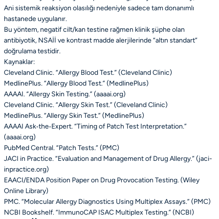
Ani sistemik reaksiyon olasılığı nedeniyle sadece tam donanımlı
hastanede uygulanır.
Bu yöntem, negatif cilt/kan testine rağmen klinik şüphe olan
antibiyotik, NSAİİ ve kontrast madde alerjilerinde “altın standart”
doğrulama testidir.
Kaynaklar:
Cleveland Clinic. “Allergy Blood Test.” (Cleveland Clinic)
MedlinePlus. “Allergy Blood Test.” (MedlinePlus)
AAAAI. “Allergy Skin Testing.” (aaaai.org)
Cleveland Clinic. “Allergy Skin Test.” (Cleveland Clinic)
MedlinePlus. “Allergy Skin Test.” (MedlinePlus)
AAAAI Ask‑the‑Expert. “Timing of Patch Test Interpretation.”
(aaaai.org)
PubMed Central. “Patch Tests.” (PMC)
JACI in Practice. “Evaluation and Management of Drug Allergy.” (jaci-
inpractice.org)
EAACI/ENDA Position Paper on Drug Provocation Testing. (Wiley
Online Library)
PMC. “Molecular Allergy Diagnostics Using Multiplex Assays.” (PMC)
NCBI Bookshelf. “ImmunoCAP ISAC Multiplex Testing.” (NCBI)