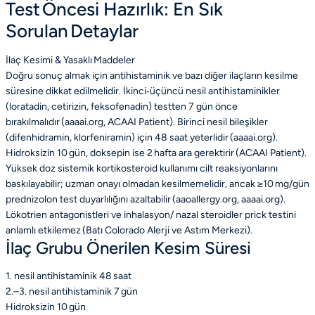
Test Öncesi Hazırlık: En Sık
Sorulan Detaylar
İlaç Kesimi & Yasaklı Maddeler
Doğru sonuç almak için antihistaminik ve bazı diğer ilaçların kesilme
süresine dikkat edilmelidir. İkinci‑üçüncü nesil antihistaminikler
(loratadin, cetirizin, feksofenadin) testten 7 gün önce
bırakılmalıdır (aaaai.org, ACAAI Patient). Birinci nesil bileşikler
(difenhidramin, klorfeniramin) için 48 saat yeterlidir (aaaai.org).
Hidroksizin 10 gün, doksepin ise 2 hafta ara gerektirir (ACAAI Patient).
Yüksek doz sistemik kortikosteroid kullanımı cilt reaksiyonlarını
baskılayabilir; uzman onayı olmadan kesilmemelidir, ancak ≥10 mg/gün
prednizolon test duyarlılığını azaltabilir (aaoallergy.org, aaaai.org).
Lökotrien antagonistleri ve inhalasyon/ nazal steroidler prick testini
anlamlı etkilemez (Batı Colorado Alerji ve Astım Merkezi).
İlaç Grubu
Önerilen Kesim Süresi
1. nesil antihistaminik
48 saat
2.–3. nesil antihistaminik
7 gün
Hidroksizin
10 gün