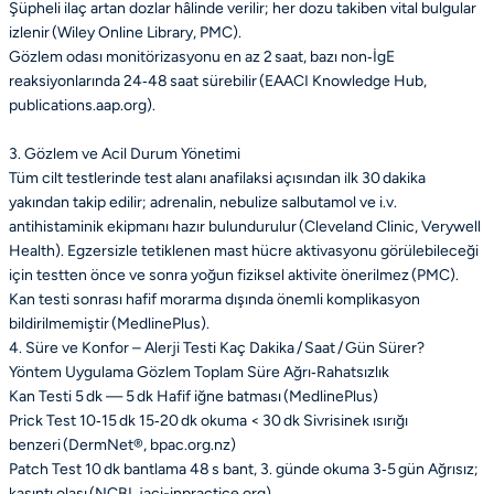
Şüpheli ilaç artan dozlar hâlinde verilir; her dozu takiben vital bulgular
izlenir (Wiley Online Library, PMC).
Gözlem odası monitörizasyonu en az 2 saat, bazı non‑İgE
reaksiyonlarında 24‑48 saat sürebilir (EAACI Knowledge Hub,
publications.aap.org).
3. Gözlem ve Acil Durum Yönetimi
Tüm cilt testlerinde test alanı anafilaksi açısından ilk 30 dakika
yakından takip edilir; adrenalin, nebulize salbutamol ve i.v.
antihistaminik ekipmanı hazır bulundurulur (Cleveland Clinic, Verywell
Health). Egzersizle tetiklenen mast hücre aktivasyonu görülebileceği
için testten önce ve sonra yoğun fiziksel aktivite önerilmez (PMC).
Kan testi sonrası hafif morarma dışında önemli komplikasyon
bildirilmemiştir (MedlinePlus).
4. Süre ve Konfor – Alerji Testi Kaç Dakika / Saat / Gün Sürer?
Yöntem
Uygulama
Gözlem
Toplam Süre
Ağrı‑Rahatsızlık
Kan Testi
5 dk
—
5 dk
Hafif iğne batması (MedlinePlus)
Prick Test
10‑15 dk
15‑20 dk okuma
< 30 dk
Sivrisinek ısırığı
benzeri (DermNet®, bpac.org.nz)
Patch Test
10 dk bantlama
48 s bant, 3. günde okuma
3‑5 gün
Ağrısız;
kaşıntı olası (NCBI, jaci-inpractice.org)