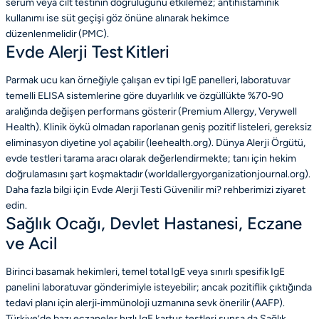
serum veya cilt testinin doğruluğunu etkilemez; antihistaminik
kullanımı ise süt geçişi göz önüne alınarak hekimce
düzenlenmelidir (PMC).
Evde Alerji Test Kitleri
Parmak ucu kan örneğiyle çalışan ev tipi IgE panelleri, laboratuvar
temelli ELISA sistemlerine göre duyarlılık ve özgüllükte %70‑90
aralığında değişen performans gösterir (Premium Allergy, Verywell
Health). Klinik öykü olmadan raporlanan geniş pozitif listeleri, gereksiz
eliminasyon diyetine yol açabilir (leehealth.org). Dünya Alerji Örgütü,
evde testleri tarama aracı olarak değerlendirmekte; tanı için hekim
doğrulamasını şart koşmaktadır (worldallergyorganizationjournal.org).
Daha fazla bilgi için Evde Alerji Testi Güvenilir mi? rehberimizi ziyaret
edin.
Sağlık Ocağı, Devlet Hastanesi, Eczane
ve Acil
Birinci basamak hekimleri, temel total IgE veya sınırlı spesifik IgE
panelini laboratuvar gönderimiyle isteyebilir; ancak pozitiflik çıktığında
tedavi planı için alerji‑immünoloji uzmanına sevk önerilir (AAFP).
Türkiye’de bazı eczaneler hızlı IgE kartuş testleri sunsa da Sağlık