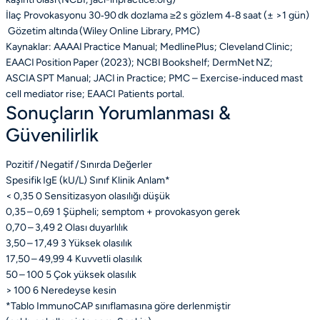
İlaç Provokasyonu
30‑90 dk dozlama
≥2 s gözlem
4‑8 saat (± >1 gün)
Gözetim altında (Wiley Online Library, PMC)
Kaynaklar: AAAAI Practice Manual; MedlinePlus; Cleveland Clinic;
EAACI Position Paper (2023); NCBI Bookshelf; DermNet NZ;
ASCIA SPT Manual; JACI in Practice; PMC – Exercise‑induced mast
cell mediator rise; EAACI Patients portal.
Sonuçların Yorumlanması &
Güvenilirlik
Pozitif / Negatif / Sınırda Değerler
Spesifik IgE (kU/L)
Sınıf
Klinik Anlam*
< 0,35
0
Sensitizasyon olasılığı düşük
0,35 – 0,69
1
Şüpheli; semptom + provokasyon gerek
0,70 – 3,49
2
Olası duyarlılık
3,50 – 17,49
3
Yüksek olasılık
17,50 – 49,99
4
Kuvvetli olasılık
50 – 100
5
Çok yüksek olasılık
> 100
6
Neredeyse kesin
*Tablo ImmunoCAP sınıflamasına göre derlenmiştir