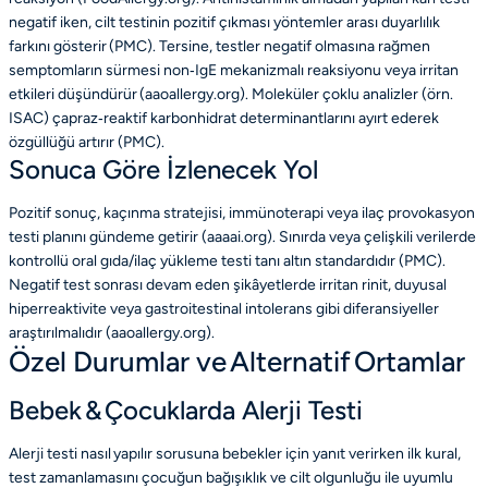
negatif iken, cilt testinin pozitif çıkması yöntemler arası duyarlılık
farkını gösterir (PMC). Tersine, testler negatif olmasına rağmen
semptomların sürmesi non‑IgE mekanizmalı reaksiyonu veya irritan
etkileri düşündürür (aaoallergy.org). Moleküler çoklu analizler (örn.
ISAC) çapraz‑reaktif karbonhidrat determinantlarını ayırt ederek
özgüllüğü artırır (PMC).
Sonuca Göre İzlenecek Yol
Pozitif sonuç, kaçınma stratejisi, immünoterapi veya ilaç provokasyon
testi planını gündeme getirir (aaaai.org). Sınırda veya çelişkili verilerde
kontrollü oral gıda/ilaç yükleme testi tanı altın standardıdır (PMC).
Negatif test sonrası devam eden şikâyetlerde irritan rinit, duyusal
hiperreaktivite veya gastroitestinal intolerans gibi diferansiyeller
araştırılmalıdır (aaoallergy.org).
Özel Durumlar ve Alternatif Ortamlar
Bebek & Çocuklarda Alerji Testi
Alerji testi nasıl yapılır sorusuna bebekler için yanıt verirken ilk kural,
test zamanlamasını çocuğun bağışıklık ve cilt olgunluğu ile uyumlu