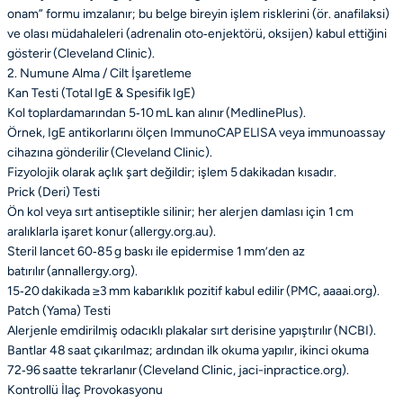
onam” formu imzalanır; bu belge bireyin işlem risklerini (ör. anafilaksi)
ve olası müdahaleleri (adrenalin oto‑enjektörü, oksijen) kabul ettiğini
gösterir (Cleveland Clinic).
2. Numune Alma / Cilt İşaretleme
Kan Testi (Total IgE & Spesifik IgE)
Kol toplardamarından 5‑10 mL kan alınır (MedlinePlus).
Örnek, IgE antikorlarını ölçen ImmunoCAP ELISA veya immunoassay
cihazına gönderilir (Cleveland Clinic).
Fizyolojik olarak açlık şart değildir; işlem 5 dakikadan kısadır.
Prick (Deri) Testi
Ön kol veya sırt antiseptikle silinir; her alerjen damlası için 1 cm
aralıklarla işaret konur (allergy.org.au).
Steril lancet 60‑85 g baskı ile epidermise 1 mm’den az
batırılır (annallergy.org).
15‑20 dakikada ≥3 mm kabarıklık pozitif kabul edilir (PMC, aaaai.org).
Patch (Yama) Testi
Alerjenle emdirilmiş odacıklı plakalar sırt derisine yapıştırılır (NCBI).
Bantlar 48 saat çıkarılmaz; ardından ilk okuma yapılır, ikinci okuma
72‑96 saatte tekrarlanır (Cleveland Clinic, jaci-inpractice.org).
Kontrollü İlaç Provokasyonu