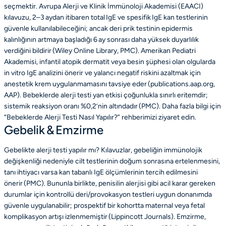
seçmektir. Avrupa Alerji ve Klinik İmmünoloji Akademisi (EAACI)
kılavuzu, 2–3 aydan itibaren total IgE ve spesifik IgE kan testlerinin
güvenle kullanılabileceğini; ancak deri prik testinin epidermis
kalınlığının artmaya başladığı 6 ay sonrası daha yüksek duyarlılık
verdiğini bildirir (Wiley Online Library, PMC). Amerikan Pediatri
Akademisi, infantil atopik dermatit veya besin şüphesi olan olgularda
in vitro IgE analizini önerir ve yalancı negatif riskini azaltmak için
anestetik krem uygulanmamasını tavsiye eder (publications.aap.org,
AAP). Bebeklerde alerji testi yan etkisi çoğunlukla sınırlı eritemdir;
sistemik reaksiyon oranı %0,2’nin altındadır (PMC). Daha fazla bilgi için
“Bebeklerde Alerji Testi Nasıl Yapılır?” rehberimizi ziyaret edin.
Gebelik & Emzirme
Gebelikte alerji testi yapılır mı? Kılavuzlar, gebeliğin immünolojik
değişkenliği nedeniyle cilt testlerinin doğum sonrasına ertelenmesini,
tanı ihtiyacı varsa kan tabanlı IgE ölçümlerinin tercih edilmesini
önerir (PMC). Bununla birlikte, penisilin alerjisi gibi acil karar gereken
durumlar için kontrollü deri/provokasyon testleri uygun donanımda
güvenle uygulanabilir; prospektif bir kohortta maternal veya fetal
komplikasyon artışı izlenmemiştir (Lippincott Journals). Emzirme,