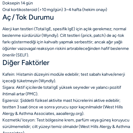
Doksepin
14 gün
Oral kortikosteroid (>10 mg/gün)
3–4 hafta (hekim onayı)
Aç / Tok Durumu
Alerji kan testleri (Total IgE, spesifik IgE) için açlık gerekmez; normal
beslenme sürdürülür (Wyndly). Cilt testleri (prick, patch) de aç‑tok
farkı göstermediği için kahvaltı yapmak serbesttir; ancak ağır yağlı
öğünler vazovagal reaksiyon riskini artırabileceğinden hafif beslenme
önerilir (SELF).
Diğer Faktörler
Kafein: Histamin düzeyini modüle edebilir; test sabahı kahve/enerji
içeceği tüketmeyin (Wyndly).
Sigara: Aktif içicilerde total IgE yüksek seyreder ve yalancı pozitif
ihtimali artar (PMC).
Egzersiz: Şiddetli fiziksel aktivite mast hücrelerini aktive edebilir;
testten 3 saat önce ve sonra yorucu spor kaçınılmalıdır (West Hills
Alergy & Asthma Associates, aaoallergy.org).
Kozmetik/ losyon: Test bölgesine krem, parfüm veya güneş koruyucu
sürülmemelidir; cilt yüzeyi temiz olmalıdır (West Hills Alergy & Asthma